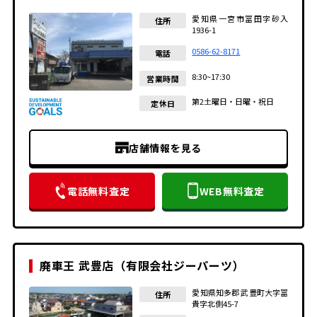
愛知県一宮市冨田字砂入
住所
1936-1
0586-62-8171
電話
8:30~17:30
営業時間
第2土曜日・日曜・祝日
定休日
店舗情報を見る
電話無料査定
WEB無料査定
廃車王 武豊店（有限会社ジーパーツ）
愛知県知多郡 武豊町大字冨
住所
貴字北側45-7