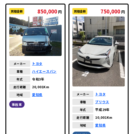
850,000
750,000
買取金額
買取金額
円
円
トヨタ
メーカー
ハイエースバン
車種
令和3年
年式
20,001Km
走行距離
トヨタ
メーカー
愛知県
地域
プリウス
車種
事故車
平成29年
年式
10,001Km
走行距離
愛知県
地域