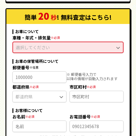
20
簡単
秒
! 無料査定
はこちら
!
お車について
車種・年式・排気量
選択してください
お車の保管場所について
郵便番号
※ 郵便番号入力で
以降の情報が自動入力されます
都道府県
市区町村
お客様について
お名前
お電話番号