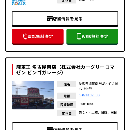
定休日
店舗情報を見る
電話無料査定
WEB無料査定
廃車王 名古屋南店（株式会社カーグリーコマ
ゼン ビンゴガレージ）
愛知県海部郡 飛島村竹之郷
住所
8丁目248
050-3851-1338
電話
9:00~18:00
営業時間
第２・４土曜、日曜、祝日
定休日
店舗情報を見る