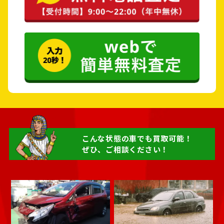
高浜市
岩倉市
豊明市
日進市
田原市
愛西市
清須市
北名古屋市
弥富市
みよし市
こんな状態の車でも買取可能！
ぜひ、ご相談ください！
あま市
長久手市
愛知郡 東郷町
西春日井郡 豊山町
丹羽郡 大口町
丹羽郡 扶桑町