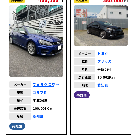
円
円
トヨタ
メーカー
プリウス
車種
平成29年
年式
80,001Km
走行距離
フォルクスワーゲ
メーカー
愛知県
地域
ン
ゴルフＲ
車種
事故車
平成26年
年式
100,001Km
走行距離
愛知県
地域
故障車