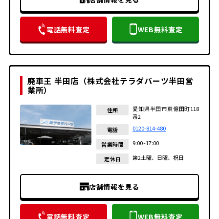
電話無料査定
WEB無料査定
廃車王 半田店（株式会社テラダパーツ半田営
業所）
愛知県半田市東億田町118
住所
番2
0120-814-480
電話
9:00~17:00
営業時間
第2土曜、日曜、祝日
定休日
店舗情報を見る
電話無料査定
WEB無料査定