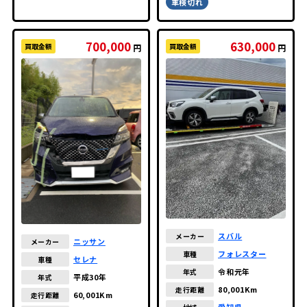
車検切れ
700,000
630,000
買取金額
買取金額
円
円
スバル
メーカー
ニッサン
メーカー
フォレスター
車種
セレナ
車種
令和元年
年式
平成30年
年式
80,001Km
走行距離
60,001Km
走行距離