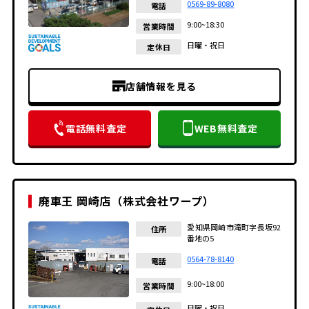
0569-89-8080
電話
9:00~18:30
営業時間
日曜・祝日
定休日
店舗情報を見る
電話無料査定
WEB無料査定
廃車王 岡崎店（株式会社ワープ）
愛知県岡崎市滝町字長坂92
住所
番地の5
0564-78-8140
電話
9:00~18:00
営業時間
日曜・祝日