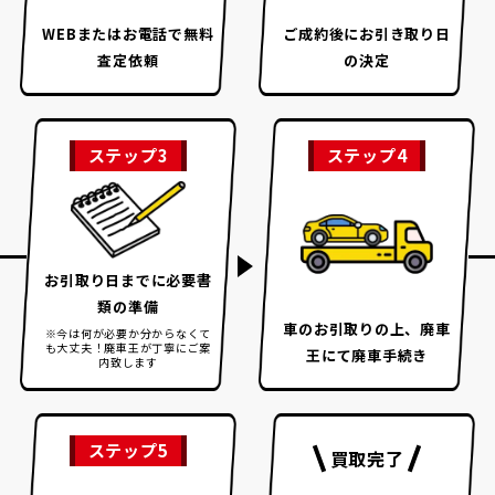
WEBまたはお電話で
無料
ご成約後に
お引き取り日
査定依頼
の決定
ステップ3
ステップ4
お引取り日までに
必要書
類の準備
車のお引取りの上、
廃車
※今は何が必要か分からなくて
も大丈夫！
廃車王が丁寧にご案
王にて廃車手続き
内致します
ステップ5
買取完了