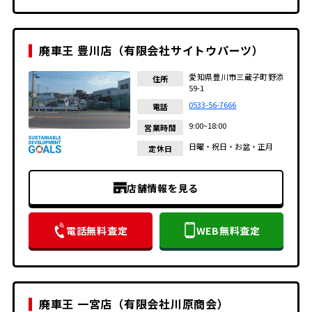
廃車王 豊川店（有限会社サイトウパーツ）
愛知県豊川市三蔵子町野添
住所
59-1
0533-56-7666
電話
9:00~18:00
営業時間
日曜・祝日・お盆・正月
定休日
店舗情報を見る
電話無料査定
WEB無料査定
廃車王 一宮店（有限会社川原商会）