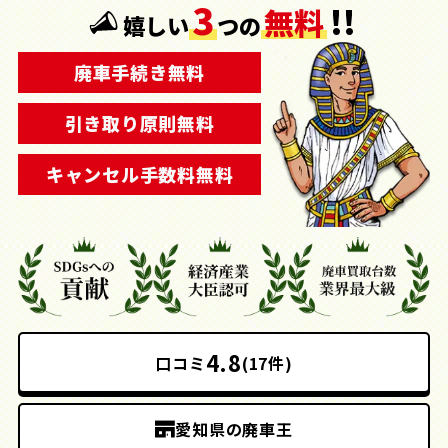
3
!!
無料
嬉しい
つの
廃車手続き無料
引き取り原則無料
キャンセル手数料無料
4.8
口コミ
(17件)
愛知県の廃車王