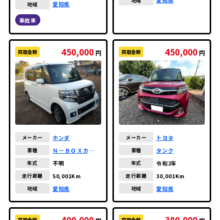
愛知県
地域
愛知県
地域
事故車
450,000
450,000
買取金額
買取金額
円
円
トヨタ
ホンダ
メーカー
メーカー
タンク
Ｎ－ＢＯＸカスタ
車種
車種
ム
令和2年
不明
年式
年式
30,001Km
50,001Km
走行距離
走行距離
愛知県
愛知県
地域
地域
400,000
380,000
買取金額
買取金額