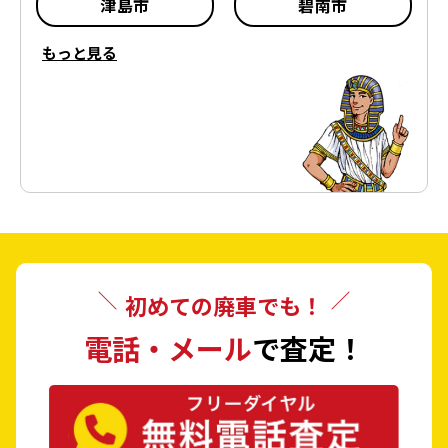
津島市
碧南市
もっと見る
刈谷市
豊田市
安城市
西尾市
蒲郡市
犬山市
常滑市
江南市
小牧市
稲沢市
初めての廃車でも！
新城市
東海市
電話・メール
で査定！
大府市
知多市
知立市
尾張旭市