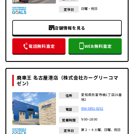
日曜・祝日
定休日
店舗情報を見る
電話無料査定
WEB無料査定
廃車王 名古屋港店（株式会社カーグリーコマ
ゼン）
愛知県弥富市楠1丁目26番
住所
地2
050-3851-0251
電話
9:00~18:00
営業時間
第２・４土曜、日曜、祝日
定休日