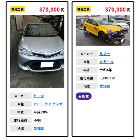
370,000
370,000
買取金額
買取金額
円
円
ルノー
メーカー
メガーヌ
車種
令和6年
年式
5,000Km
走行距離
愛知県
地域
トヨタ
メーカー
事故車
カローラアクシオ
車種
平成28年
年式
不明
走行距離
愛知県
地域