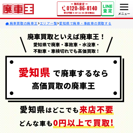
無料査定
0120-86-8140
受付時間 9:00~22:00 (年中無休)
廃車買取の廃車王
エリア一覧
愛知県で廃車・事故車の買取する
廃車買取といえば廃車王！
愛知県で廃車・事故車・水没車・
不動車・車検切れでも高価買取！
愛知県
で
廃車するなら
高価買取の
廃車王
愛知県
来店不要
はどこでも
0円以上で買取!
どんな車も