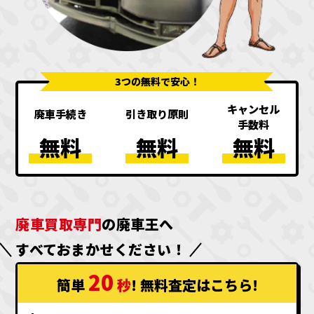
3つの無料で安心！
キャンセル
廃車手続き
引き取り原則
手数料
無料
無料
無料
廃車買取専門
の廃車王へ
すべておまかせください！
20
簡単
秒
! 無料査定
はこちら
!