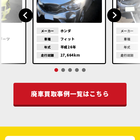
ホンダ
メーカー
メーカー
ポーツ
フィット
車種
車種
平成26年
年式
年式
m
27,664km
走行距離
走行距離
廃車買取事例一覧はこちら