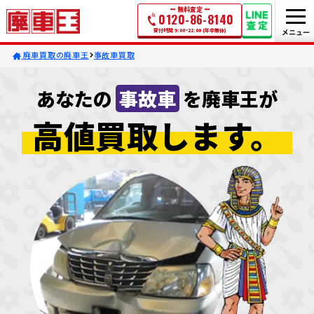
無料査定
0120-86-8140
受付時間 9:00~22:00 (年中無休)
廃車買取の廃車王
事故車買取
あなたの
事故車
を廃車王が
高値買取します。