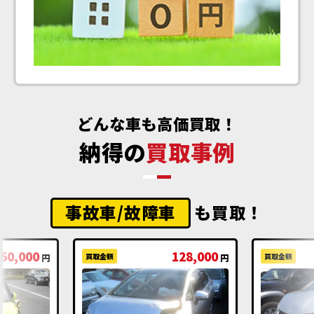
どんな車も高価買取！
納得の
買取事例
事故車/故障車
も買取！
50,000
128,000
買取金額
買取金額
円
円