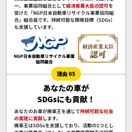
一、事業協同組合として
経済産業大臣の認可
を
受けた「NGP日本自動車リサイクル事業協同組
合」組合員です。
持続可能な開発目標（SDGs）
も支援しています。
理由 05
あなたの車が
SDGsにも貢献！
あなたのお車が廃車王を通じて
持続可能な社会
の実現に貢献
します。
廃車王はSDGsを支援しており、活動の1つとし