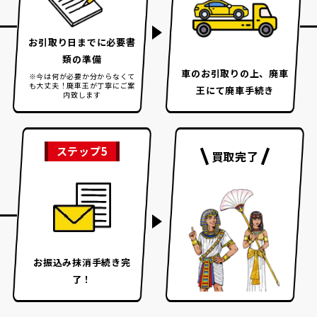
お引取り日までに
必要書
類の準備
車のお引取りの上、
廃車
※今は何が必要か分からなくて
も大丈夫！
廃車王が丁寧にご案
王にて廃車手続き
内致します
ステップ5
買取完了
お振込み
抹消手続き完
了！