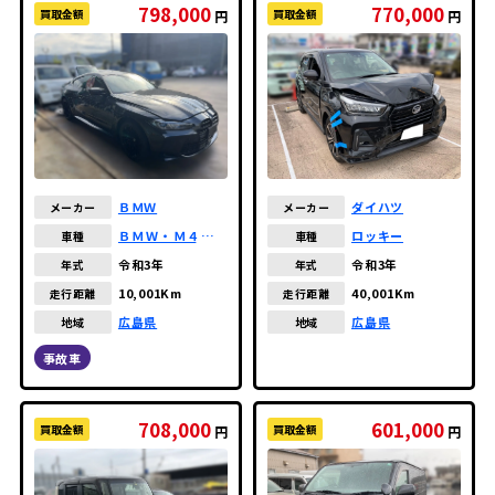
798,000
770,000
買取金額
買取金額
円
円
ダイハツ
ＢＭＷ
メーカー
メーカー
ロッキー
ＢＭＷ・Ｍ４クー
車種
車種
ペ
令和3年
令和3年
年式
年式
40,001Km
10,001Km
走行距離
走行距離
広島県
広島県
地域
地域
事故車
708,000
601,000
買取金額
買取金額
円
円