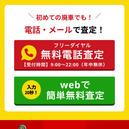
安芸郡 熊野町
安芸郡 坂町
初めての廃車でも！
山県郡 安芸太田町
山県郡 北広島町
電話・メール
で査定！
豊田郡 大崎上島町
世羅郡 世羅町
神石郡 神石高原町