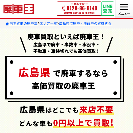
無料査定
0120-86-8140
受付時間 9:00~22:00 (年中無休)
廃車買取の廃車王
エリア一覧
広島県で廃車・事故車の買取する
廃車買取といえば廃車王！
広島県で廃車・事故車・水没車・
不動車・車検切れでも高価買取！
広島県
で
廃車するなら
高価買取の
廃車王
広島県
来店不要
はどこでも
0円以上で買取!
どんな車も