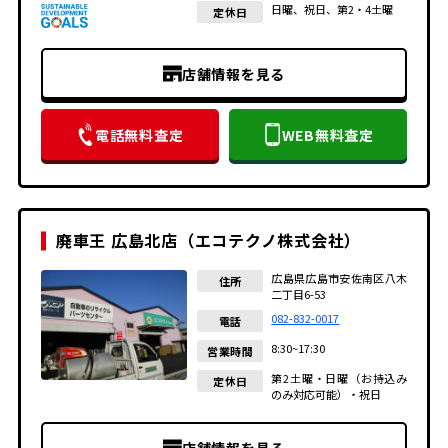
日曜、祝日、第2・4土曜
定休日
店舗情報を見る
電話無料査定
WEB無料査定
廃車王 広島北店（エコテクノ株式会社）
広島県広島市安佐南区八木
住所
二丁目6-53
082-832-0017
電話
8:30~17:30
営業時間
第2土曜・日曜（お持込み
定休日
のみ対応可能）・祝日
店舗情報を見る