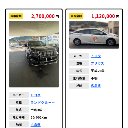
2,700,000
1,120,000
買取金額
買取金額
円
円
トヨタ
メーカー
プリウス
車種
平成28年
年式
不明
走行距離
広島県
地域
トヨタ
メーカー
ランドクルーザー
車種
プラド
令和3年
年式
20,001Km
走行距離
広島県
地域