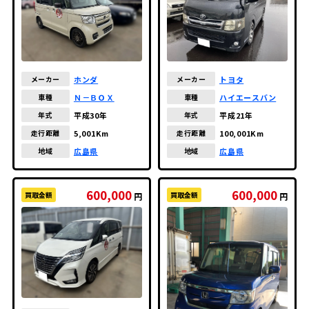
トヨタ
ホンダ
メーカー
メーカー
ハイエースバン
Ｎ－ＢＯＸ
車種
車種
平成21年
平成30年
年式
年式
100,001Km
5,001Km
走行距離
走行距離
広島県
広島県
地域
地域
600,000
600,000
買取金額
買取金額
円
円