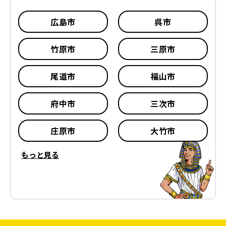
広島市
呉市
竹原市
三原市
尾道市
福山市
府中市
三次市
庄原市
大竹市
もっと見る
東広島市
廿日市市
安芸高田市
江田島市
安芸郡 府中町
安芸郡 海田町