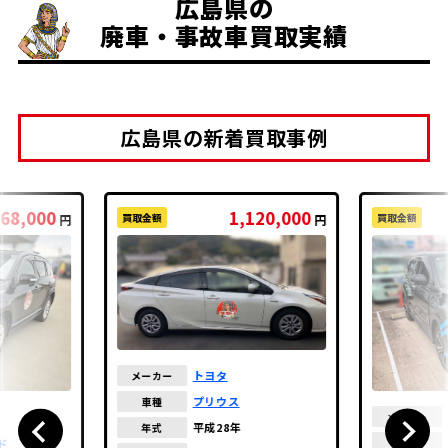
広島県の
廃車・事故車買取実績
広島県の新着買取事例
68,000
1,120,000
買取金額
買取金額
円
円
トヨタ
メーカー
プリウス
車種
メーカー
平成28年
年式
ド
車種