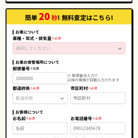
20
簡単
秒
! 無料査定
はこちら
!
お車について
車種・年式・排気量
選択してください
お車の保管場所について
郵便番号
※ 郵便番号入力で
以降の情報が自動入力されます
都道府県
市区町村
お客様について
お名前
お電話番号