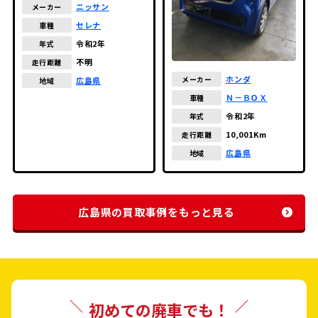
ニッサン
メーカー
セレナ
車種
令和2年
年式
不明
走行距離
ホンダ
メーカー
広島県
地域
Ｎ－ＢＯＸ
車種
令和2年
年式
10,001Km
走行距離
広島県
地域
広島県の買取事例をもっと見る
初めての廃車でも！