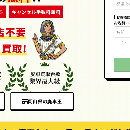
料
キャンセル手数料無料
お客様
お名前
店不要
※メー
買取!
岡山県の廃車王