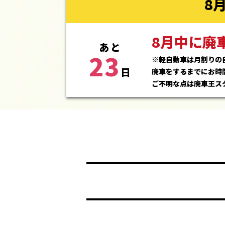
8
8月中に廃
あと
23
※軽自動車は月割りの
日
廃車をするまでにお時
ご不明な点は廃車王ス