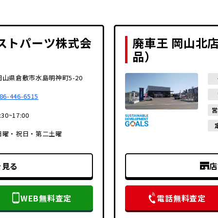
ストパーツ株式会
廃車王 岡山北
品）
岡山県倉敷市水島明神町5-20
86-446-6515
営
:30~17:00
日曜・祝日・第二土曜
を見る
店
WEB無料査定
電話無料査定