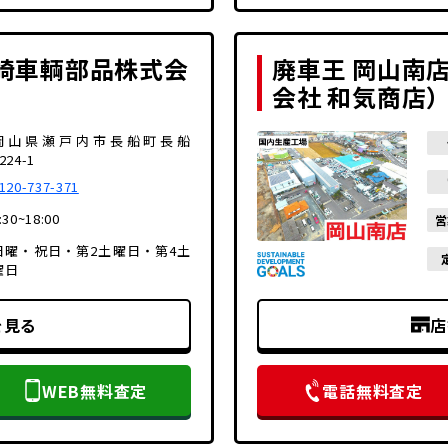
崎車輌部品株式会
廃車王 岡山南
会社 和気商店
岡山県瀬戸内市長船町長船
224-1
120-737-371
:30~18:00
営
日曜・祝日・第2土曜日・第4土
曜日
を見る
店
WEB無料査定
電話無料査定