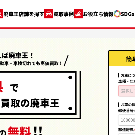
廃車王店舗を探す
買取事例
お役立ち情報
SDG
えば廃車王！
簡
動車・車検切れでも高価買取！
お車に
県
車種・年
で
選択し
価買取の
廃車王
お車の
郵便番号
!!
無料
都道府県
の