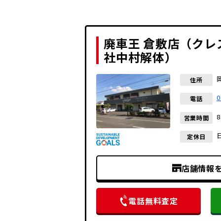
廃車王 倉敷店（クレ
社中村解体）
住所
0
電話
8
営業時間
定休日
店舗情報
電話無料査定