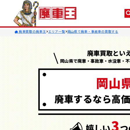
廃車買取の廃車王
エリア一覧
岡山県で廃車・事故車の買取する
廃車買取とい
岡山県で廃車・事故車・水没車・
不
岡山
廃車するなら
高
3
嬉しい
つ