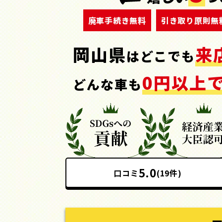
廃車手続き無料
引き取り原則無
岡山県
来
はどこでも
0円以上で
どんな車も
5.0
口コミ
(19件)