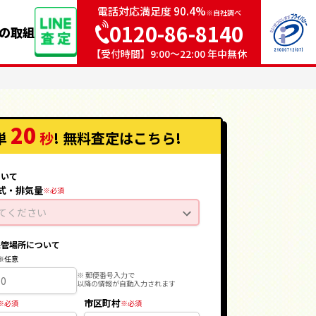
電話対応満足度 90.4%
※自社調べ
0120-86-8140
sの取組
【受付時間】9:00〜22:00 年中無休
20
単
秒
! 無料査定
はこちら
!
ついて
式・排気量
てください
保管場所について
※ 郵便番号入力で
以降の情報が自動入力されます
市区町村