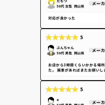
たもつ
メー
50代 女性
岡山県
対応が良かった
5
ぶんちゃん
メー
50代 男性
岡山県
お店から3時間くらいかかる場
た。 廃車があればまたお願いし
5
e
メー
50代 男性
岡山県