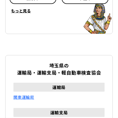
もっと見る
東松山市
春日部市
狭山市
羽生市
鴻巣市
深谷市
上尾市
草加市
埼玉県の
越谷市
蕨市
運輸局・運輸支局・軽自動車検査協会
戸田市
入間市
運輸局
関東運輸局
朝霞市
志木市
和光市
新座市
運輸支局