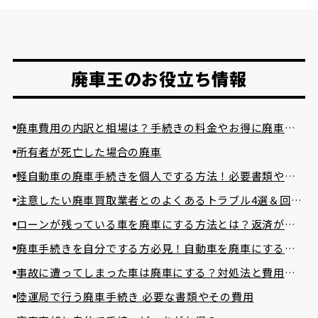
南埼玉郡 宮代町
北葛飾郡 杉戸町
廃車王のお役立ち情報
北葛飾郡 松伏町
廃車費用の内訳と相場は？手続きの料金やお得に廃車に
する方法を紹介
所有者が死亡した場合の廃車
軽自動車の廃車手続きを個人でする方法！必要書類や費
用相場まで詳しく解説！
注意したい廃車買取業者とのよくあるトラブル4選＆回避
方法
ローンが残っている車を廃車にする方法とは？返済が困
難な場合の対処法とは？
廃車手続きを自分でする方必見！自動車を廃車にする必
要書類とやり方
事故に遭ってしまった車は廃車にする？対処法と費用を
かけずに廃車する方法
陸運局で行う廃車手続き 必要な書類やその費用