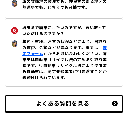
車の登録地の陸運でも、住民票のある地区の
入間郡 毛呂山町
入間郡 越生町
陸運局でも、どちらでも可能です。
比企郡 滑川町
比企郡 嵐山町
埼玉県で廃車にしたいのですが、買い取って
いただけるのですか？
比企郡 小川町
比企郡 川島町
年式・車種、お車の状況などにより、買取り
の可否、金額などが異なります。まずは「
査
比企郡 吉見町
比企郡 鳩山町
定フォーム
」からお問い合わせください。廃
車王は自動車リサイクル法の定める引取り業
比企郡 ときがわ町
者です。※自動車リサイクル法により使用済
秩父郡 横瀬町
み自動車は、認可登録業者に引き渡すことが
義務付けられています。
秩父郡 皆野町
秩父郡 長瀞町
秩父郡 小鹿野町
秩父郡 東秩父村
よくある質問を見る
児玉郡 美里町
児玉郡 神川町
児玉郡 上里町
大里郡 寄居町