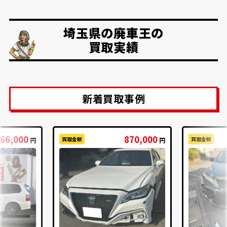
埼玉県の廃車王の
買取実績
新着買取事例
66,000
870,000
買取金額
買取金額
円
円