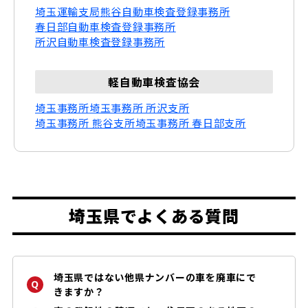
埼玉運輸支局
熊谷自動車検査登録事務所
桶川市
久喜市
春日部自動車検査登録事務所
所沢自動車検査登録事務所
北本市
八潮市
軽自動車検査協会
富士見市
三郷市
埼玉事務所
埼玉事務所 所沢支所
埼玉事務所 熊谷支所
埼玉事務所 春日部支所
蓮田市
坂戸市
幸手市
鶴ヶ島市
日高市
吉川市
埼玉県でよくある質問
ふじみ野市
白岡市
埼玉県ではない他県ナンバーの車を廃車にで
北足立郡 伊奈町
入間郡 三芳町
きますか？