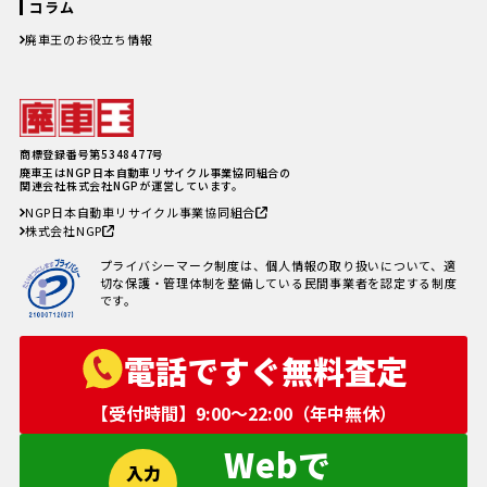
コラム
廃車王のお役立ち情報
廃車費用の内訳と相場は？手続き
の料金やお得に廃車にする方法を
紹介
軽自動車、何年乗り続けられる？
長持ちさせるためには
注意したい廃車買取業者とのよく
商標登録番号第5348477号
あるトラブル4選＆回避方法
廃車王はNGP日本自動車リサイクル事業協同組合の
廃車手続きを自分でする方必見！
関連会社株式会社NGPが運営しています。
自動車を廃車にする必要書類とや
NGP日本自動車リサイクル事業協同組合
り方
株式会社NGP
車の寿命の走行距離は？何年乗れ
る？走行距離の限界や年数の目安
プライバシーマーク制度は、個人情報の取り扱いについて、適
を解説！
切な保護・管理体制を整備している民間事業者を認定する制度
自動車税を滞納していても廃車に
です。
出来る？
電話ですぐ無料査定
【受付時間】9:00〜22:00（年中無休）
Webで
入力