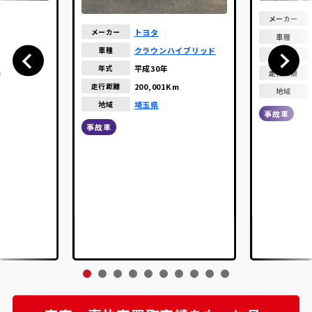
メーカー
トヨタ
メーカー
車種
クラウンハイブリッド
車種
年式
平成30年
年式
m
走行距離
200,001Km
走行距離
地域
埼玉県
地域
事故車
事故車