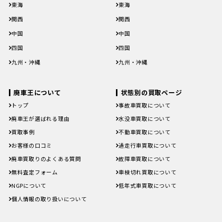
新潟県
富山県
石川県
福井県
山梨県
新潟県
富山県
石川県
福井県
山梨県
東海
東海
長野県
長野県
岐阜県
静岡県
愛知県
三重県
岐阜県
静岡県
愛知県
三重県
関西
関西
滋賀県
京都府
大阪府
兵庫県
奈良県
滋賀県
京都府
大阪府
兵庫県
奈良県
中国
中国
和歌山県
和歌山県
鳥取県
島根県
岡山県
広島県
山口県
鳥取県
島根県
岡山県
広島県
山口県
四国
四国
徳島県
香川県
愛媛県
高知県
徳島県
香川県
愛媛県
高知県
九州・沖縄
九州・沖縄
福岡県
佐賀県
長崎県
熊本県
大分県
福岡県
佐賀県
長崎県
熊本県
大分県
宮崎県
鹿児島県
沖縄県
宮崎県
鹿児島県
沖縄県
廃車王について
状態別の買取ページ
トップ
事故車買取について
廃車王が選ばれる理由
水没車買取について
買取事例
不動車買取について
お客様の口コミ
過走行車買取について
廃車買取りのよくある質問
故障車買取について
無料査定フォーム
車検切れ買取について
NGPについて
低年式車買取について
個人情報の取り扱いについて