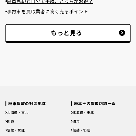
廃車売却と自分で手続、どっちがお得？
事故車を買取業者に高く売るポイント
もっと見る
廃車買取の対応地域
廃車王の買取店舗一覧
北海道・東北
北海道・東北
北海道
青森県
岩手県
宮城県
秋田県
北海道
青森県
岩手県
宮城県
秋田県
関東
関東
山形県
福島県
山形県
福島県
茨城県
栃木県
群馬県
埼玉県
千葉県
茨城県
栃木県
群馬県
埼玉県
千葉県
信越・北陸
信越・北陸
東京都
神奈川県
東京都
神奈川県