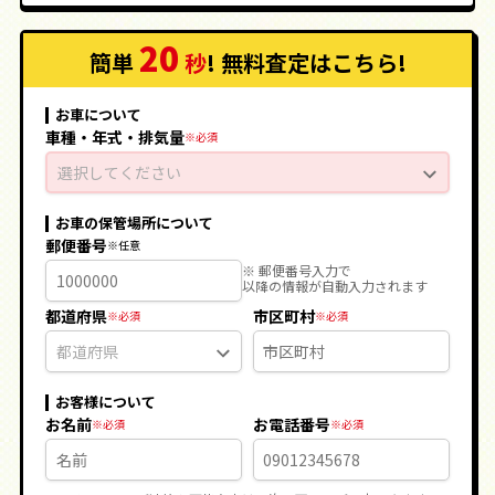
20
簡単
秒
! 無料査定
はこちら
!
お車について
車種・年式・排気量
選択してください
お車の保管場所について
郵便番号
※ 郵便番号入力で
以降の情報が自動入力されます
都道府県
市区町村
お客様について
お名前
お電話番号