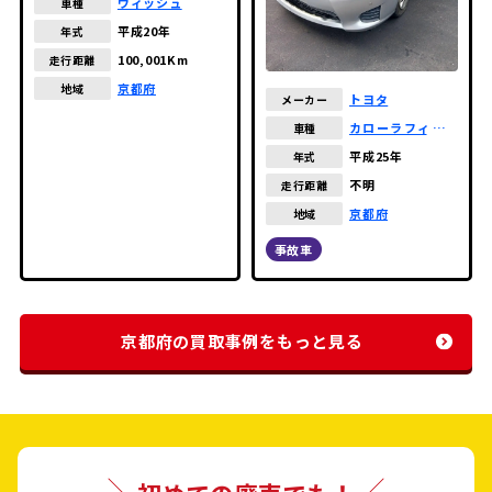
ウィッシュ
車種
平成20年
年式
100,001Km
走行距離
京都府
地域
トヨタ
メーカー
カローラフィール
車種
ダー
平成25年
年式
不明
走行距離
京都府
地域
事故車
京都府の買取事例をもっと見る