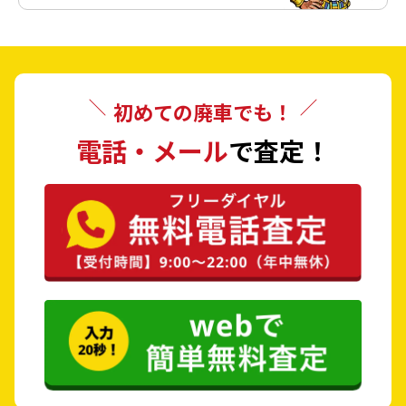
久世郡 久御山町
綴喜郡 井手町
綴喜郡 宇治田原町
相楽郡 笠置町
初めての廃車でも！
相楽郡 和束町
相楽郡 精華町
電話・メール
で査定！
相楽郡 南山城村
船井郡 京丹波町
与謝郡 伊根町
与謝郡 与謝野町