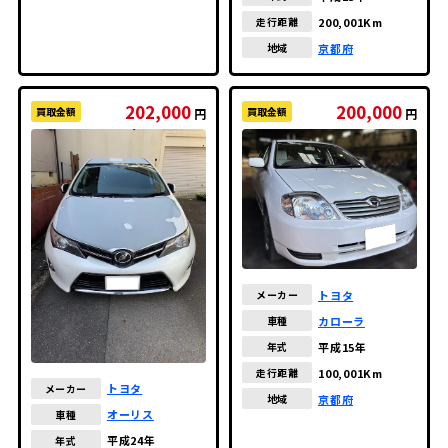
200,001Km
走行距離
京都府
地域
202,000
200,000
買取金額
買取金額
円
円
トヨタ
メーカー
カローラ
車種
平成15年
年式
100,001Km
走行距離
トヨタ
メーカー
京都府
地域
オーリス
車種
平成24年
年式