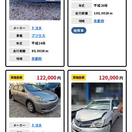
ダー
平成20年
年式
100,001Km
走行距離
京都府
地域
トヨタ
メーカー
故障車
プリウス
車種
平成24年
年式
80,001Km
走行距離
京都府
地域
122,000
120,000
買取金額
買取金額
円
円
トヨタ
メーカー