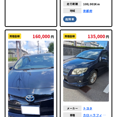
100,001Km
走行距離
京都府
地域
故障車
160,000
135,000
買取金額
買取金額
円
円
トヨタ
メーカー
カローラフィール
車種