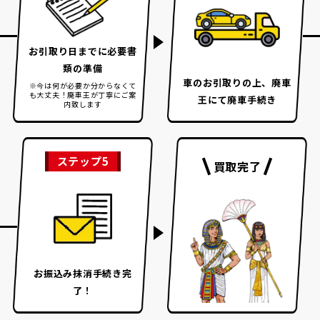
お引取り日までに
必要書
類の準備
車のお引取りの上、
廃車
※今は何が必要か分からなくて
も大丈夫！
廃車王が丁寧にご案
王にて廃車手続き
内致します
ステップ5
買取完了
お振込み
抹消手続き完
了！