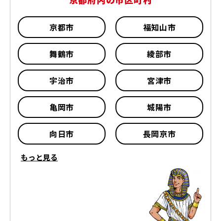
京都市
福知山市
舞鶴市
綾部市
宇治市
宮津市
亀岡市
城陽市
向日市
長岡京市
もっと見る
八幡市
京田辺市
京丹後市
南丹市
木津川市
乙訓郡 大山崎町