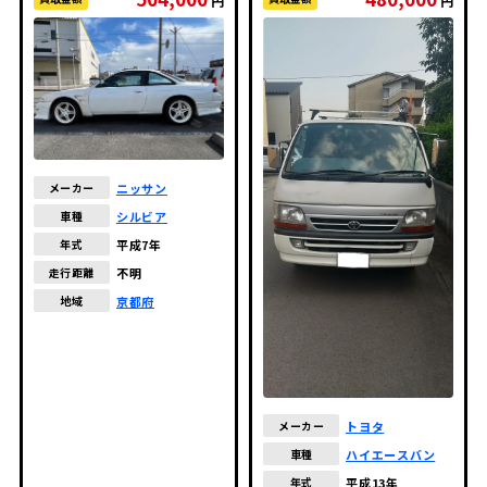
円
円
ニッサン
メーカー
シルビア
車種
平成7年
年式
不明
走行距離
京都府
地域
トヨタ
メーカー
ハイエースバン
車種
平成13年
年式