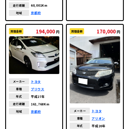
60,001Km
走行距離
京都府
地域
194,000
170,000
買取金額
買取金額
円
円
トヨタ
メーカー
プリウス
車種
平成27年
年式
161,768Km
走行距離
トヨタ
メーカー
京都府
地域
アリオン
車種
平成20年
年式