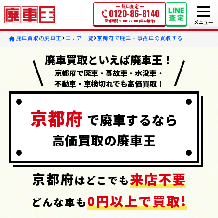
無料査定
0120-86-8140
受付時間 9:00~22:00 (年中無休)
廃車買取の廃車王
エリア一覧
京都府で廃車・事故車の買取する
廃車買取といえば廃車王！
京都府で廃車・事故車・水没車・
不動車・車検切れでも高価買取！
京都府
で
廃車するなら
高価買取の
廃車王
京都府
来店不要
はどこでも
0円以上で買取!
どんな車も