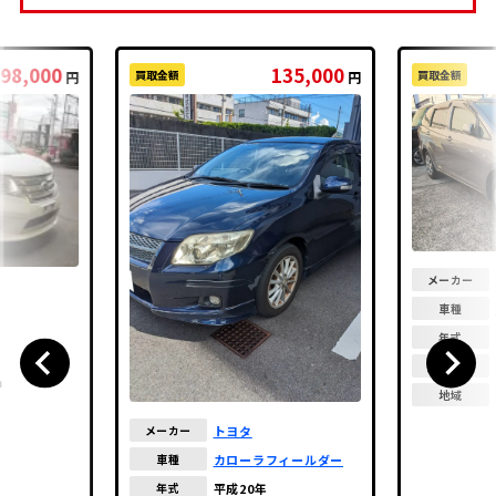
98,000
135,000
買取金額
買取金額
円
円
メーカー
車種
年式
走行距離
m
地域
トヨタ
メーカー
カローラフィールダー
車種
平成20年
年式