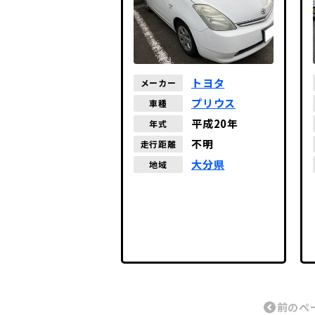
トヨタ
メーカー
プリウス
車種
平成20年
年式
不明
走行距離
大分県
地域
前のペ