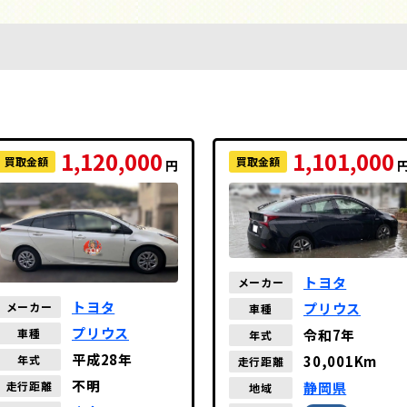
1,120,000
1,101,000
買取金額
買取金額
円
トヨタ
メーカー
トヨタ
メーカー
プリウス
車種
プリウス
車種
令和7年
年式
平成28年
年式
30,001Km
走行距離
不明
走行距離
静岡県
地域