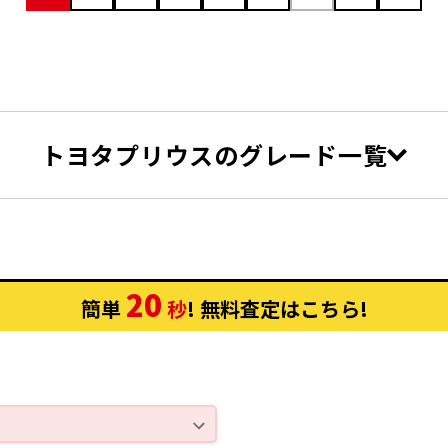
トヨタプリウス
のグレード一覧
クション CVT
1.8 A プレミアム CVT
T
1.8 A CVT
T
1.8 S CVT
20
簡単
秒
! 無料査定
はこちら
!
1.8 A プレミアム ツーリングセ
VT
1.8 A ツーリングセレクション E
1.8 S ツーリングセレクション E
1.8 S セーフティ プラスII CV