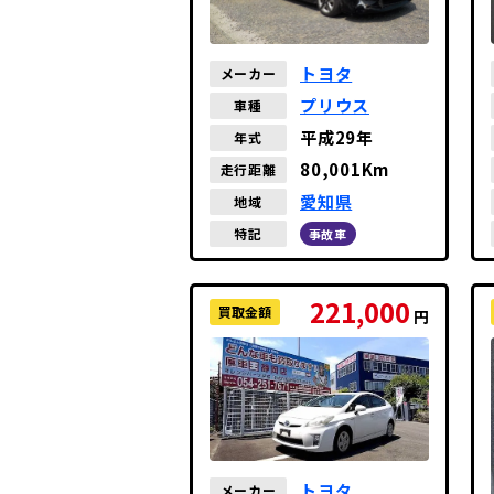
トヨタ
メーカー
プリウス
車種
平成29年
年式
80,001Km
走行距離
愛知県
地域
特記
事故車
221,000
買取金額
円
トヨタ
メーカー