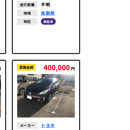
不明
走行距離
鳥取県
地域
特記
事故車
400,000
買取金額
円
円
トヨタ
メーカー