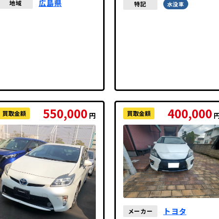
広島県
地域
特記
水没車
550,000
400,000
買取金額
買取金額
円
トヨタ
メーカー