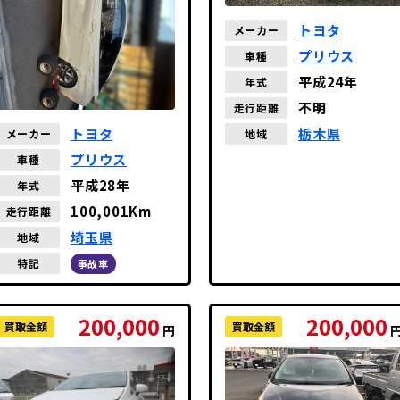
トヨタ
メーカー
プリウス
車種
平成24年
年式
不明
走行距離
トヨタ
栃木県
メーカー
地域
プリウス
車種
平成28年
年式
100,001Km
走行距離
埼玉県
地域
特記
事故車
200,000
200,000
買取金額
買取金額
円