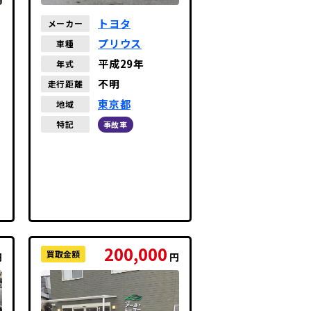
トヨタ
メーカー
プリウス
車種
平成29年
年式
不明
走行距離
東京都
地域
特記
事故車
200,000
買取金額
円
円