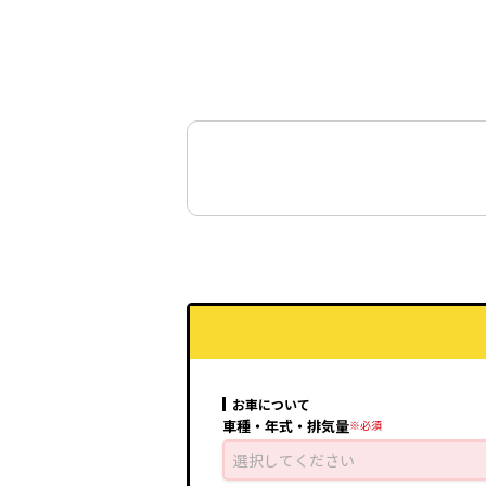
1.8 A プレミアム ツーリングセレ
1.8 A ツーリングセレクション CV
1.8 S ツーリングセレクション CV
1.8 E CVT
1.8 A プレミアム E-Four 4WD C
お車について
車種・年式・排気量
1.8 A E-Four 4WD CVT
選択してください
1.8 S E-Four 4WD CVT