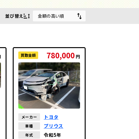
並び替え
金額の高い順
金額の高い順
金額の安い順
780,000
買取金額
円
円
走行距離が長い順
走行距離が短い順
年式の古い順
年式の新しい順
トヨタ
メーカー
プリウス
車種
令和5年
年式