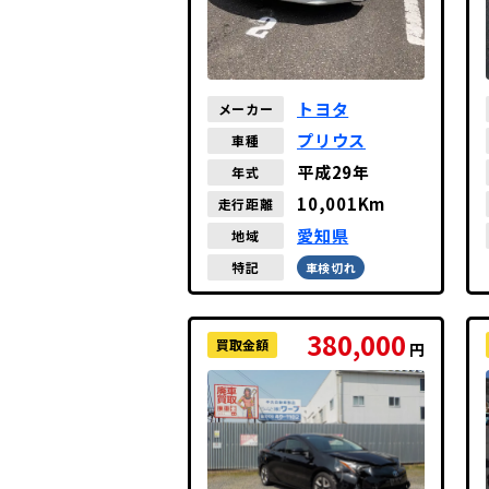
トヨタ
メーカー
プリウス
車種
平成29年
年式
10,001Km
走行距離
愛知県
地域
特記
車検切れ
380,000
買取金額
円