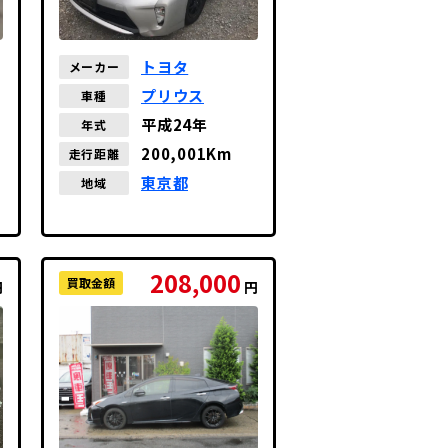
トヨタ
メーカー
プリウス
車種
平成24年
年式
200,001Km
走行距離
東京都
地域
208,000
買取金額
円
円