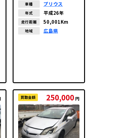
プリウス
車種
平成26年
年式
50,001Km
走行距離
広島県
地域
250,000
買取金額
円
円