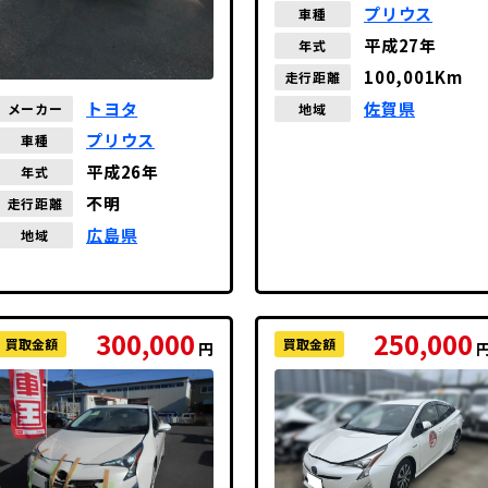
プリウス
車種
平成27年
年式
100,001Km
走行距離
佐賀県
トヨタ
地域
メーカー
プリウス
車種
平成26年
年式
不明
走行距離
広島県
地域
300,000
250,000
買取金額
買取金額
円