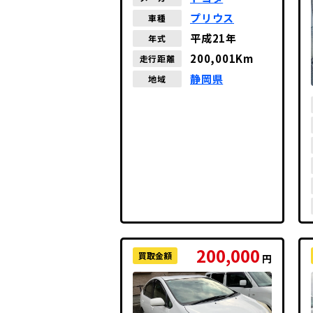
プリウス
車種
平成21年
年式
200,001Km
走行距離
静岡県
地域
200,000
買取金額
円