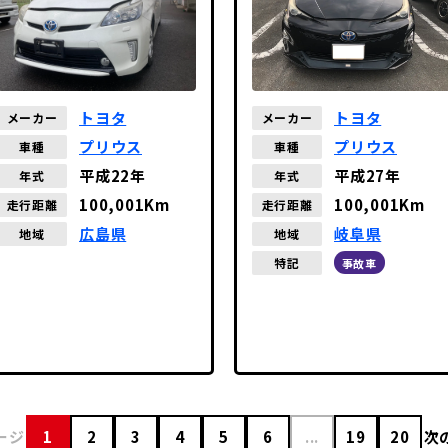
トヨタ
トヨタ
メーカー
メーカー
プリウス
プリウス
車種
車種
平成22年
平成27年
年式
年式
100,001Km
100,001Km
走行距離
走行距離
広島県
岐阜県
地域
地域
特記
事故車
ージ
1
2
3
4
5
6
...
19
20
次