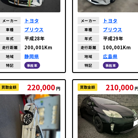
トヨタ
トヨタ
メーカー
メーカー
プリウス
プリウス
車種
車種
平成28年
平成29年
年式
年式
200,001Km
100,001Km
走行距離
走行距離
静岡県
広島県
地域
地域
特記
特記
事故車
事故車
220,000
210,000
買取金額
買取金額
円