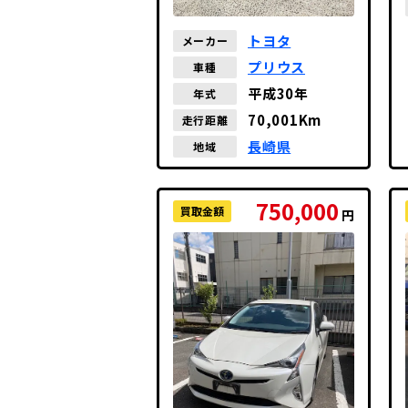
トヨタ
メーカー
プリウス
車種
平成30年
年式
70,001Km
走行距離
長崎県
地域
750,000
買取金額
円