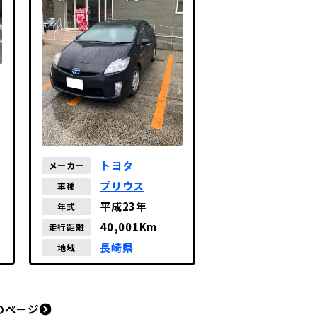
トヨタ
メーカー
プリウス
車種
平成23年
年式
40,001Km
走行距離
長崎県
地域
のページ