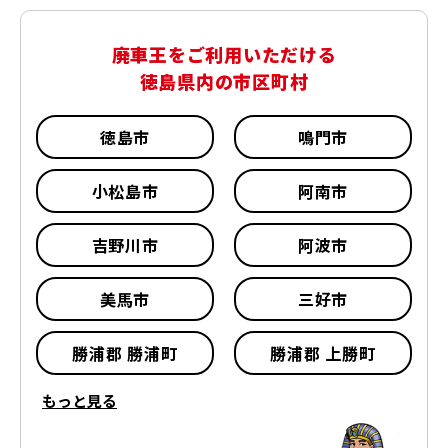
廃車王をご利用いただける
徳島県内の市区町村
徳島市
鳴門市
小松島市
阿南市
吉野川市
阿波市
美馬市
三好市
勝浦郡 勝浦町
勝浦郡 上勝町
もっと見る
名東郡 佐那河内村
名西郡 石井町