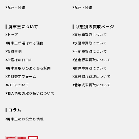
徳島県
香川県
愛媛県
高知県
徳島県
香川県
愛媛県
高知県
九州・沖縄
九州・沖縄
福岡県
佐賀県
長崎県
熊本県
大分県
福岡県
佐賀県
長崎県
熊本県
大分県
宮崎県
鹿児島県
沖縄県
宮崎県
鹿児島県
沖縄県
廃車王について
状態別の買取ページ
トップ
事故車買取について
廃車王が選ばれる理由
水没車買取について
買取事例
不動車買取について
お客様の口コミ
過走行車買取について
廃車買取りのよくある質問
故障車買取について
無料査定フォーム
車検切れ買取について
NGPについて
低年式車買取について
個人情報の取り扱いについて
コラム
廃車王のお役立ち情報
廃車費用の内訳と相場は？手続き
の料金やお得に廃車にする方法を
紹介