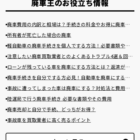
廃車王のお役立ち情報
廃車費用の内訳と相場は？手続きの料金やお得に廃車に
する方法を紹介
所有者が死亡した場合の廃車
軽自動車の廃車手続きを個人でする方法！必要書類や費
用相場まで詳しく解説！
注意したい廃車買取業者とのよくあるトラブル4選＆回避
方法
ローンが残っている車を廃車にする方法とは？返済が困
難な場合の対処法とは？
廃車手続きを自分でする方必見！自動車を廃車にする必
要書類とやり方
事故に遭ってしまった車は廃車にする？対処法と費用を
かけずに廃車する方法
陸運局で行う廃車手続き 必要な書類やその費用
廃車売却と自分で手続、どっちがお得？
事故車を買取業者に高く売るポイント