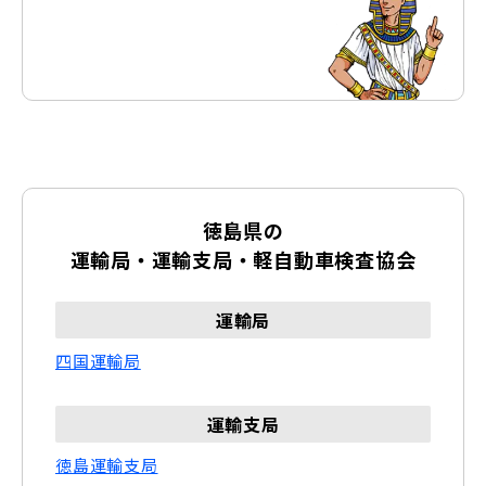
名西郡 神山町
那賀郡 那賀町
海部郡 牟岐町
海部郡 美波町
海部郡 海陽町
板野郡 松茂町
板野郡 北島町
板野郡 藍住町
徳島県の
板野郡 板野町
板野郡 上板町
運輸局・運輸支局・軽自動車検査協会
美馬郡 つるぎ町
三好郡 東みよし町
運輸局
四国運輸局
運輸支局
徳島運輸支局