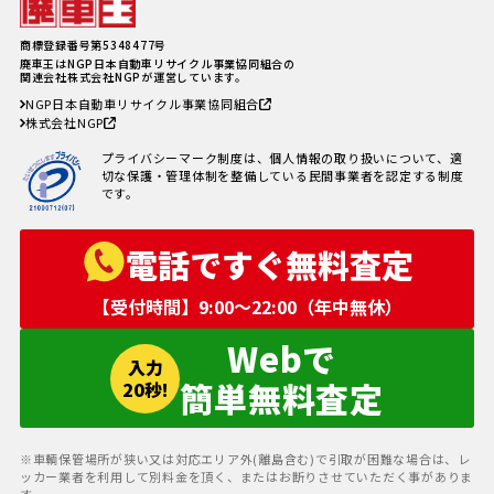
軽自動車、何年乗り続けられる？
長持ちさせるためには
注意したい廃車買取業者とのよく
商標登録番号第5348477号
あるトラブル4選＆回避方法
廃車王はNGP日本自動車リサイクル事業協同組合の
廃車手続きを自分でする方必見！
関連会社株式会社NGPが運営しています。
自動車を廃車にする必要書類とや
NGP日本自動車リサイクル事業協同組合
り方
株式会社NGP
車の寿命の走行距離は？何年乗れ
る？走行距離の限界や年数の目安
プライバシーマーク制度は、個人情報の取り扱いについて、適
を解説！
切な保護・管理体制を整備している民間事業者を認定する制度
自動車税を滞納していても廃車に
です。
出来る？
電話ですぐ無料査定
【受付時間】9:00〜22:00（年中無休）
Webで
入力
簡単無料査定
20秒!
※車輌保管場所が狭い又は対応エリア外(離島含む)で引取が困難な場合は、レ
ッカー業者を利用して別料金を頂く、またはお断りさせていただく事がありま
す。