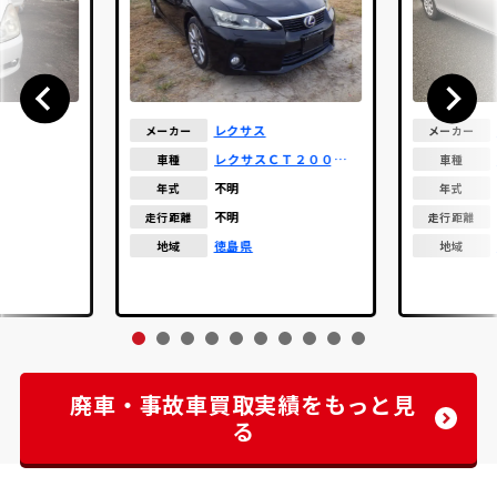
レクサス
メーカー
メーカー
レクサスＣＴ２００ハイ
車種
車種
ブリッド
不明
年式
年式
不明
走行距離
走行距離
徳島県
地域
地域
廃車・事故車買取実績をもっと見
る