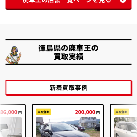
徳島県の廃車王の
買取実績
新着買取事例
86,000
200,000
買取金額
買取金額
円
円