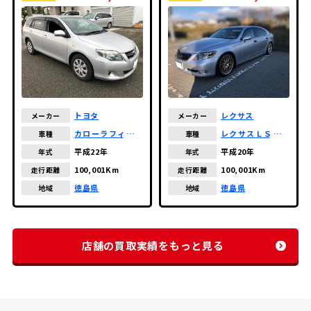
トヨタ
レクサス
メーカー
メーカー
カローラフィール
レクサスＬＳハイ
車種
車種
ダー
ブリッド
平成22年
平成20年
年式
年式
100,001Km
100,001Km
走行距離
走行距離
徳島県
徳島県
地域
地域
店舗の買取実績をもっと見る