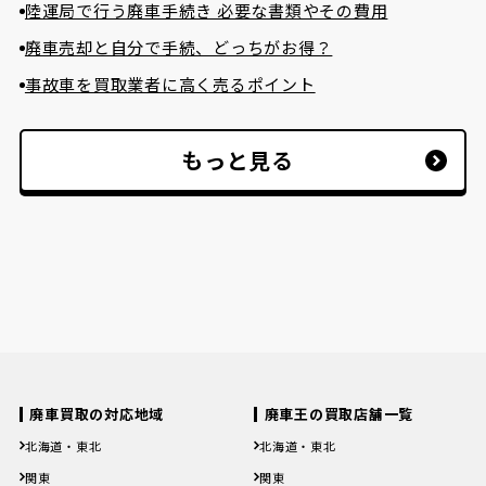
陸運局で行う廃車手続き 必要な書類やその費用
廃車売却と自分で手続、どっちがお得？
事故車を買取業者に高く売るポイント
もっと見る
廃車買取の対応地域
廃車王の買取店舗一覧
北海道・東北
北海道・東北
北海道
青森県
岩手県
宮城県
秋田県
北海道
青森県
岩手県
宮城県
秋田県
関東
関東
山形県
福島県
山形県
福島県