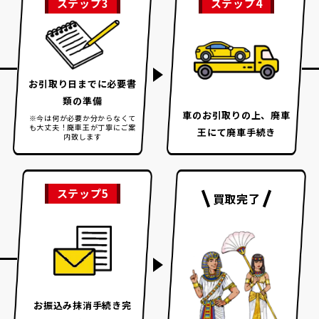
ステップ3
ステップ4
お引取り日までに
必要書
類の準備
車のお引取りの上、
廃車
※今は何が必要か分からなくて
も大丈夫！
廃車王が丁寧にご案
王にて廃車手続き
内致します
ステップ5
買取完了
お振込み
抹消手続き完