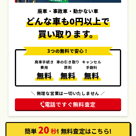
廃車・事故車・動かない車
どんな車も0円以上で
買い取ります。
3つの無料で安心！
廃車手続き
車の引き取り
キャンセル
費用
原則
手数料
無料
無料
無料
＼ 無理な営業は一切いたしません ／
電話ですぐ無料査定
20
簡単
秒
! 無料査定
はこちら
!