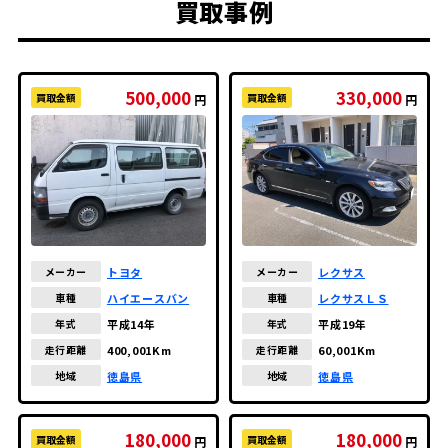
買取事例
500,000
330,000
買取金額
買取金額
円
円
トヨタ
レクサス
メーカー
メーカー
ハイエースバン
レクサスＬＳ
車種
車種
平成14年
平成19年
年式
年式
400,001Km
60,001Km
走行距離
走行距離
徳島県
徳島県
地域
地域
180,000
180,000
買取金額
買取金額
円
円