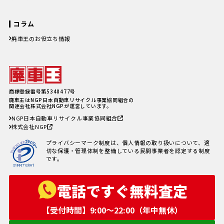
コラム
廃車王のお役立ち情報
廃車費用の内訳と相場は？手続き
の料金やお得に廃車にする方法を
紹介
軽自動車、何年乗り続けられる？
長持ちさせるためには
注意したい廃車買取業者とのよく
商標登録番号第5348477号
あるトラブル4選＆回避方法
廃車王はNGP日本自動車リサイクル事業協同組合の
廃車手続きを自分でする方必見！
関連会社株式会社NGPが運営しています。
自動車を廃車にする必要書類とや
NGP日本自動車リサイクル事業協同組合
り方
株式会社NGP
車の寿命の走行距離は？何年乗れ
る？走行距離の限界や年数の目安
プライバシーマーク制度は、個人情報の取り扱いについて、適
を解説！
切な保護・管理体制を整備している民間事業者を認定する制度
自動車税を滞納していても廃車に
です。
出来る？
電話ですぐ無料査定
【受付時間】9:00〜22:00（年中無休）