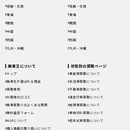
茨城県
栃木県
群馬県
埼玉県
千葉県
茨城県
栃木県
群馬県
埼玉県
千葉県
信越・北陸
信越・北陸
東京都
神奈川県
東京都
神奈川県
新潟県
富山県
石川県
福井県
山梨県
新潟県
富山県
石川県
福井県
山梨県
東海
東海
長野県
長野県
岐阜県
静岡県
愛知県
三重県
岐阜県
静岡県
愛知県
三重県
関西
関西
滋賀県
京都府
大阪府
兵庫県
奈良県
滋賀県
京都府
大阪府
兵庫県
奈良県
中国
中国
和歌山県
和歌山県
鳥取県
島根県
岡山県
広島県
山口県
鳥取県
島根県
岡山県
広島県
山口県
四国
四国
徳島県
香川県
愛媛県
高知県
徳島県
香川県
愛媛県
高知県
九州・沖縄
九州・沖縄
福岡県
佐賀県
長崎県
熊本県
大分県
福岡県
佐賀県
長崎県
熊本県
大分県
宮崎県
鹿児島県
沖縄県
宮崎県
鹿児島県
沖縄県
廃車王について
状態別の買取ページ
トップ
事故車買取について
廃車王が選ばれる理由
水没車買取について
買取事例
不動車買取について
お客様の口コミ
過走行車買取について
廃車買取りのよくある質問
故障車買取について
無料査定フォーム
車検切れ買取について
NGPについて
低年式車買取について
個人情報の取り扱いについて