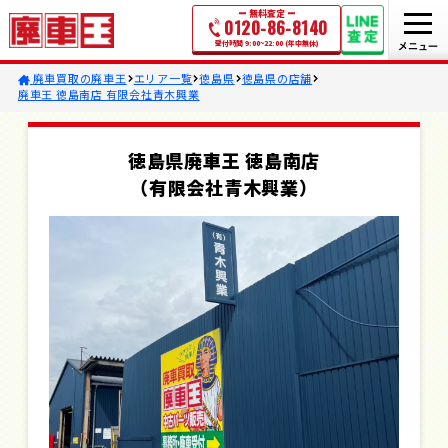
無料査定
0120-86-8140
受付時間 9:00~22:00 (年中無休)
廃車買取の廃車王
エリア一覧
徳島県
徳島県の店舗
廃車王 徳島南店 有限会社青木興業
徳島県廃車王 徳島南店
（有限会社青木興業）