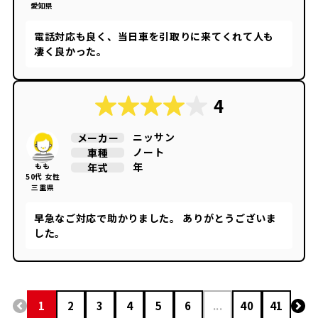
されていた金額を頂きました。 車を引き取って頂い
愛知県
た何週間か後に、廃車完了の書類も届き本当に利用
してよかったです。 また車を買い換える時利用した
電話対応も良く、当日車を引取りに来てくれて人も
いなと思いました。
凄く良かった。
4
ニッサン
メーカー
ノート
車種
年
年式
もも
50代 女性
三重県
早急なご対応で助かりました。 ありがとうございま
した。
1
2
3
4
5
6
...
40
41