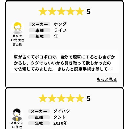
5
ホンダ
メーカー
ライフ
車種
年
年式
えびを
40代 女性
富山県
車が古くてボロボロで、自分で廃車にするとお金がか
かるし、タダでもいいから引き取って欲しかったの
で依頼してみました。 きちんと廃車手続き等してく
れるのか、来年税金来たりしないよね…と不安にな
もっと見る
りつつも、ずっと車を置いて置くのも邪魔だしと思
い、思い切って連絡してみました。 最初の電話で、
車種やある程度の年式を伝えると金額を伝えて貰え
5
ます。その後地元の廃車を引き取りに来てくれる会社
から日時を相談させて貰えます。私が連絡した時は混
ダイハツ
メーカー
んでいたようで、少し時間がかかりましたが、逆に他
タント
車種
にも利用している人が居るんだと安心材料になりま
2010年
年式
さえぐさ
した。その後、車を引取りに来てくれて、その場で話
40代 性