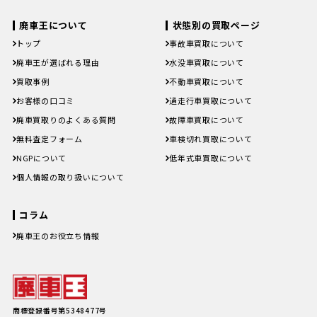
宮崎県
鹿児島県
沖縄県
宮崎県
鹿児島県
沖縄県
廃車王について
状態別の買取ページ
トップ
事故車買取について
廃車王が選ばれる理由
水没車買取について
買取事例
不動車買取について
お客様の口コミ
過走行車買取について
廃車買取りのよくある質問
故障車買取について
無料査定フォーム
車検切れ買取について
NGPについて
低年式車買取について
個人情報の取り扱いについて
コラム
廃車王のお役立ち情報
廃車費用の内訳と相場は？手続き
の料金やお得に廃車にする方法を
紹介
軽自動車、何年乗り続けられる？
長持ちさせるためには
注意したい廃車買取業者とのよく
商標登録番号第5348477号