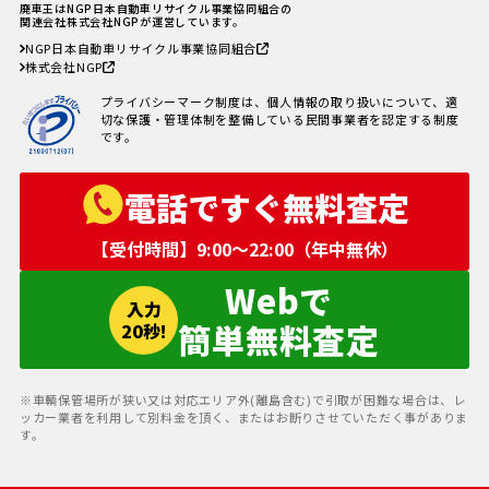
あるトラブル4選＆回避方法
廃車王はNGP日本自動車リサイクル事業協同組合の
廃車手続きを自分でする方必見！
関連会社株式会社NGPが運営しています。
自動車を廃車にする必要書類とや
NGP日本自動車リサイクル事業協同組合
り方
株式会社NGP
車の寿命の走行距離は？何年乗れ
る？走行距離の限界や年数の目安
プライバシーマーク制度は、個人情報の取り扱いについて、適
を解説！
切な保護・管理体制を整備している民間事業者を認定する制度
自動車税を滞納していても廃車に
です。
出来る？
電話ですぐ無料査定
【受付時間】9:00〜22:00（年中無休）
Webで
入力
簡単無料査定
20秒!
※車輌保管場所が狭い又は対応エリア外(離島含む)で引取が困難な場合は、レ
ッカー業者を利用して別料金を頂く、またはお断りさせていただく事がありま
す。