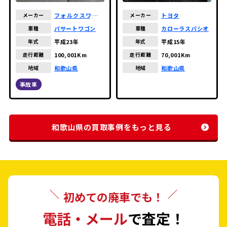
トヨタ
フォルクスワーゲ
メーカー
メーカー
ン
カローラスパシオ
パサートワゴン
車種
車種
平成15年
平成23年
年式
年式
70,001Km
100,001Km
走行距離
走行距離
和歌山県
和歌山県
地域
地域
事故車
和歌山県の買取事例をもっと見る
初めての廃車でも！
電話・メール
で査定！