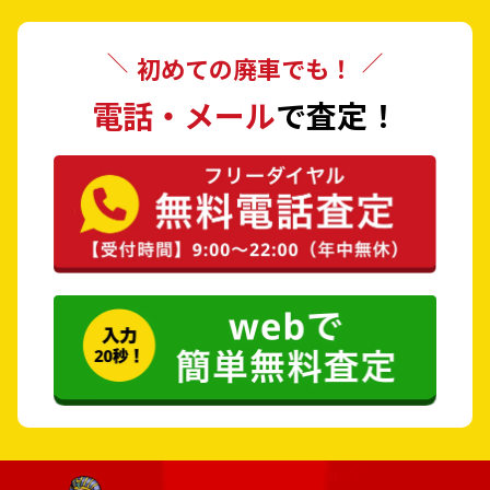
日高郡 由良町
日高郡 印南町
初めての廃車でも！
日高郡 みなべ町
日高郡 日高川町
電話・メール
で査定！
西牟婁郡 白浜町
西牟婁郡 上富田町
西牟婁郡 すさみ町
東牟婁郡 那智勝浦町
東牟婁郡 太地町
東牟婁郡 古座川町
東牟婁郡 北山村
東牟婁郡 串本町