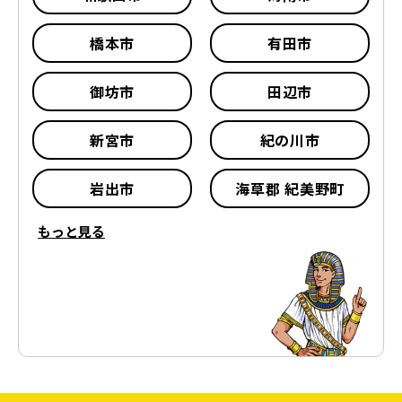
橋本市
有田市
御坊市
田辺市
新宮市
紀の川市
岩出市
海草郡 紀美野町
もっと見る
伊都郡 かつらぎ町
伊都郡 九度山町
伊都郡 高野町
有田郡 湯浅町
有田郡 広川町
有田郡 有田川町
日高郡 美浜町
日高郡 日高町