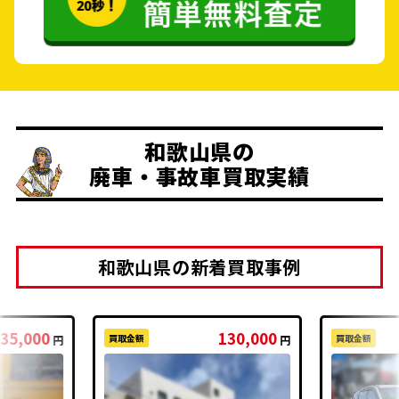
和歌山県の
廃車・事故車買取実績
和歌山県の新着買取事例
35,000
130,000
買取金額
買取金額
円
円