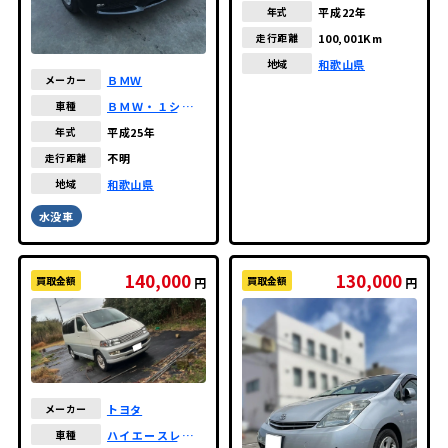
平成22年
年式
100,001Km
走行距離
和歌山県
地域
ＢＭＷ
メーカー
ＢＭＷ・１シリー
車種
ズ
平成25年
年式
不明
走行距離
和歌山県
地域
水没車
140,000
130,000
買取金額
買取金額
円
円
トヨタ
メーカー
ハイエースレジア
車種