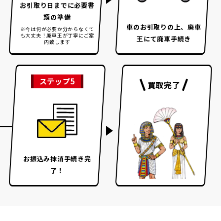
お引取り日までに
必要書
類の準備
車のお引取りの上、
廃車
※今は何が必要か分からなくて
も大丈夫！
廃車王が丁寧にご案
王にて廃車手続き
内致します
ステップ5
買取完了
お振込み
抹消手続き完
了！