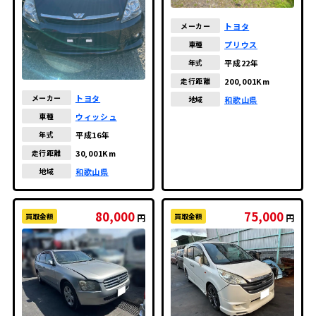
トヨタ
メーカー
プリウス
車種
平成22年
年式
200,001Km
走行距離
トヨタ
メーカー
和歌山県
地域
ウィッシュ
車種
平成16年
年式
30,001Km
走行距離
和歌山県
地域
80,000
75,000
買取金額
買取金額
円
円