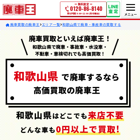
無料査定
0120-86-8140
受付時間 9:00~22:00 (年中無休)
廃車買取の廃車王
エリア一覧
和歌山県で廃車・事故車の買取する
廃車買取といえば廃車王！
和歌山県で廃車・事故車・水没車・
不動車・車検切れでも高価買取！
和歌山県
で
廃車するなら
高価買取の
廃車王
和歌山県
来店不要
はどこでも
0円以上で買取!
どんな車も