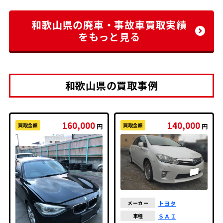
和歌山県の廃車・事故車買取実績
をもっと見る
和歌山県の買取事例
160,000
140,000
買取金額
買取金額
円
円
トヨタ
メーカー
ＳＡＩ
車種