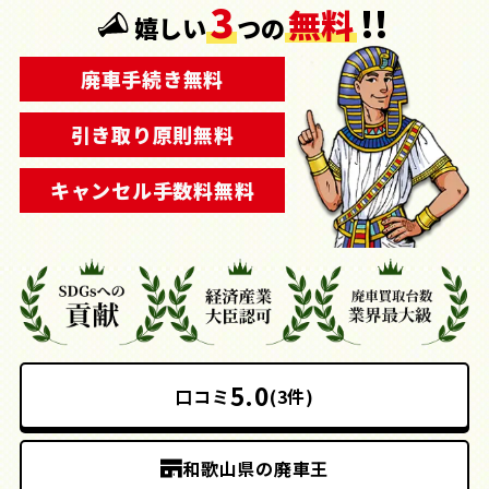
3
!!
無料
嬉しい
つの
廃車手続き無料
引き取り原則無料
キャンセル手数料無料
5.0
口コミ
(3件)
和歌山県の廃車王