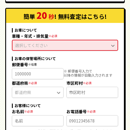
20
簡単
秒
! 無料査定
はこちら
!
お車について
車種・年式・排気量
選択してください
お車の保管場所について
郵便番号
※ 郵便番号入力で
以降の情報が自動入力されます
都道府県
市区町村
お客様について
お名前
お電話番号