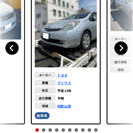
メーカー
車種
年式
走行距離
地域
トヨタ
メーカー
プリウス
車種
平成19年
年式
不明
走行距離
和歌山県
地域
故障車