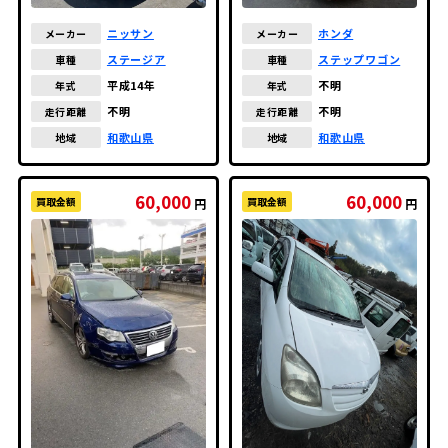
ニッサン
ホンダ
メーカー
メーカー
ステージア
ステップワゴン
車種
車種
平成14年
不明
年式
年式
不明
不明
走行距離
走行距離
和歌山県
和歌山県
地域
地域
60,000
60,000
買取金額
買取金額
円
円