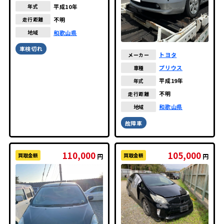
ス
平成10年
年式
不明
走行距離
和歌山県
地域
車検切れ
トヨタ
メーカー
プリウス
車種
平成19年
年式
不明
走行距離
和歌山県
地域
故障車
110,000
105,000
買取金額
買取金額
円
円