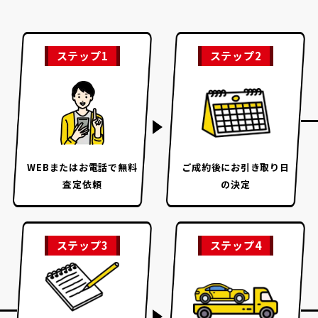
ステップ1
ステップ2
WEBまたはお電話で
無料
ご成約後に
お引き取り日
査定依頼
の決定
ステップ3
ステップ4