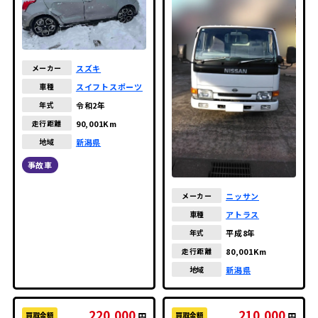
スズキ
メーカー
スイフトスポーツ
車種
令和2年
年式
90,001Km
走行距離
新潟県
地域
事故車
ニッサン
メーカー
アトラス
車種
平成8年
年式
80,001Km
走行距離
新潟県
地域
220,000
210,000
買取金額
買取金額
円
円