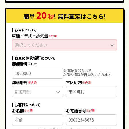
20
簡単
秒
! 無料査定
はこちら
!
お車について
車種・年式・排気量
選択してください
お車の保管場所について
郵便番号
※ 郵便番号入力で
以降の情報が自動入力されます
都道府県
市区町村
お客様について
お名前
お電話番号