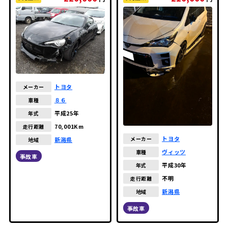
トヨタ
メーカー
８６
車種
平成25年
年式
70,001Km
走行距離
トヨタ
メーカー
新潟県
地域
ヴィッツ
車種
事故車
平成30年
年式
不明
走行距離
新潟県
地域
事故車