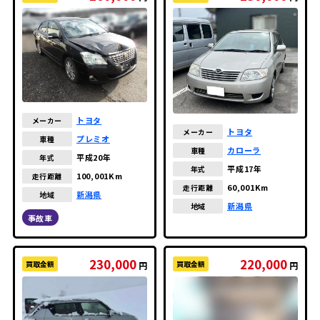
トヨタ
メーカー
トヨタ
メーカー
プレミオ
車種
カローラ
車種
平成20年
年式
平成17年
年式
100,001Km
走行距離
60,001Km
走行距離
新潟県
地域
新潟県
地域
事故車
230,000
220,000
買取金額
買取金額
円
円