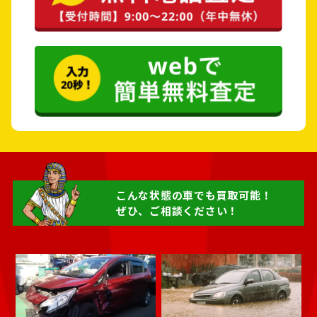
中魚沼郡 津南町
刈羽郡 刈羽村
岩船郡 関川村
岩船郡 粟島浦村
こんな状態の車でも買取可能！
ぜひ、ご相談ください！