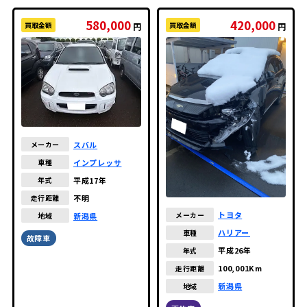
580,000
420,000
買取金額
買取金額
円
円
スバル
メーカー
インプレッサ
車種
平成17年
年式
不明
走行距離
トヨタ
メーカー
新潟県
地域
ハリアー
車種
故障車
平成26年
年式
100,001Km
走行距離
新潟県
地域