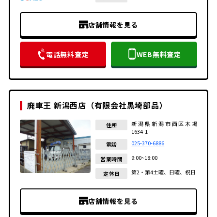
店舗情報を見る
電話無料査定
WEB無料査定
廃車王 新潟西店（有限会社黒埼部品）
新潟県新潟市西区木場
住所
1634-1
025-370-6886
電話
9:00~18:00
営業時間
第2・第4土曜、日曜、祝日
定休日
店舗情報を見る