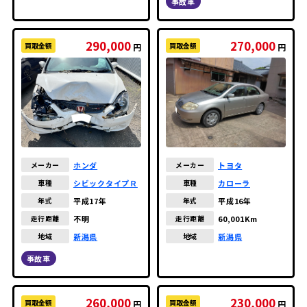
事故車
290,000
270,000
買取金額
買取金額
円
円
ホンダ
トヨタ
メーカー
メーカー
シビックタイプＲ
カローラ
車種
車種
平成17年
平成16年
年式
年式
不明
60,001Km
走行距離
走行距離
新潟県
新潟県
地域
地域
事故車
260,000
230,000
買取金額
買取金額
円
円