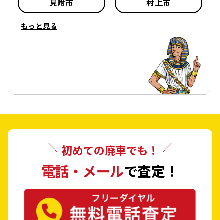
見附市
村上市
もっと見る
燕市
糸魚川市
妙高市
五泉市
上越市
阿賀野市
佐渡市
魚沼市
南魚沼市
胎内市
初めての廃車でも！
北蒲原郡 聖籠町
西蒲原郡 弥彦村
電話・メール
で査定！
南蒲原郡 田上町
東蒲原郡 阿賀町
三島郡 出雲崎町
南魚沼郡 湯沢町