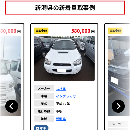
新潟県の新着買取事例
80,000
580,000
買取金額
買取金額
円
円
スバル
メーカー
インプレッサ
車種
平成17年
年式
不明
走行距離
新潟県
地域
メーカー
故障車