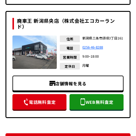
廃車王 新潟県央店（株式会社エコカーラン
ド）
新潟県三条市須頃3丁目161
住所
0256-46-8288
電話
9:00~18:00
営業時間
月曜
定休日
店舗情報を見る
電話無料査定
WEB無料査定