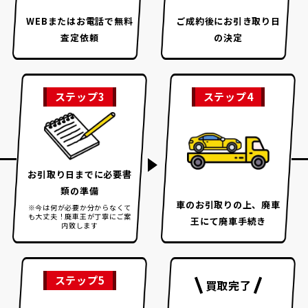
WEBまたはお電話で
無料
ご成約後に
お引き取り日
査定依頼
の決定
ステップ3
ステップ4
お引取り日までに
必要書
類の準備
車のお引取りの上、
廃車
※今は何が必要か分からなくて
も大丈夫！
廃車王が丁寧にご案
王にて廃車手続き
内致します
ステップ5
買取完了