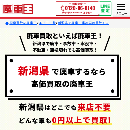
無料査定
0120-86-8140
受付時間 9:00~22:00 (年中無休)
廃車買取の廃車王
エリア一覧
新潟県で廃車・事故車の買取する
廃車買取といえば廃車王！
新潟県で廃車・事故車・水没車・
不動車・車検切れでも高価買取！
新潟県
で
廃車するなら
高価買取の
廃車王
新潟県
来店不要
はどこでも
0円以上で買取!
どんな車も