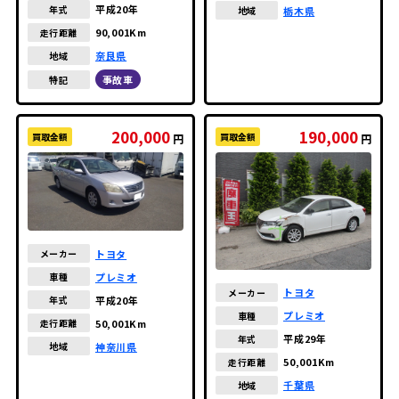
平成20年
年式
栃木県
地域
90,001Km
走行距離
奈良県
地域
事故車
特記
200,000
190,000
買取金額
買取金額
円
円
トヨタ
メーカー
プレミオ
車種
トヨタ
メーカー
平成20年
年式
プレミオ
車種
50,001Km
走行距離
平成29年
年式
神奈川県
地域
50,001Km
走行距離
千葉県
地域