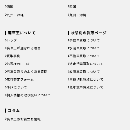
鳥取県
島根県
岡山県
広島県
山口県
鳥取県
島根県
岡山県
広島県
山口県
四国
四国
徳島県
香川県
愛媛県
高知県
徳島県
香川県
愛媛県
高知県
九州・沖縄
九州・沖縄
福岡県
佐賀県
長崎県
熊本県
大分県
福岡県
佐賀県
長崎県
熊本県
大分県
宮崎県
鹿児島県
沖縄県
宮崎県
鹿児島県
沖縄県
廃車王について
状態別の買取ページ
トップ
事故車買取について
廃車王が選ばれる理由
水没車買取について
買取事例
不動車買取について
お客様の口コミ
過走行車買取について
廃車買取りのよくある質問
故障車買取について
無料査定フォーム
車検切れ買取について
NGPについて
低年式車買取について
個人情報の取り扱いについて
コラム
廃車王のお役立ち情報
廃車費用の内訳と相場は？手続き
の料金やお得に廃車にする方法を