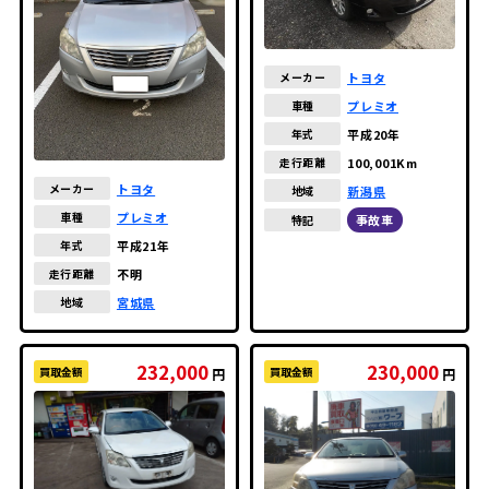
トヨタ
メーカー
プレミオ
車種
平成20年
年式
100,001Km
走行距離
トヨタ
メーカー
新潟県
地域
プレミオ
車種
事故車
特記
平成21年
年式
不明
走行距離
宮城県
地域
232,000
230,000
買取金額
買取金額
円
円