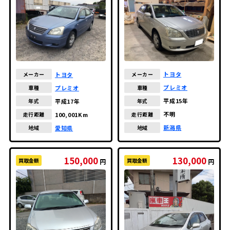
トヨタ
トヨタ
メーカー
メーカー
プレミオ
プレミオ
車種
車種
平成15年
平成17年
年式
年式
不明
100,001Km
走行距離
走行距離
新潟県
愛知県
地域
地域
150,000
130,000
買取金額
買取金額
円
円