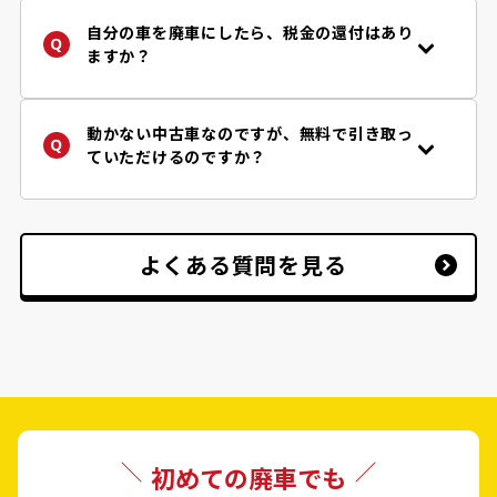
異なります。
詳しくはご依頼後に担当店舗からご案内して
自分の車を廃車にしたら、税金の還付はあり
※自動車リサイクル法により使用済み自動車
おりますのでご安心下さい。
ますか？
は、認可登録業者に引き渡すことが義務付け
参考程度ではございますが、必要書類チェッ
はい、車両買取り価格とは別に、税金・保険
られています。
ク
フローチャート
で『一般的に』必要となる
の還付が受け取れます。廃車王では「自動車
書類を確認することができます。
税（軽自動車を除く。当該年度納税者様）」
動かない中古車なのですが、無料で引き取っ
だけではなく、「自賠責保険」「重量税」の
ていただけるのですか？
還付もご案内しております。
はい、動かない中古車でも事故車でも、原則
無料で積載車にてお引取りお伺いしておりま
す。
※但し、道幅が狭く積載車が入れない場合等
よくある質問を見る
お断りをさせていただく場合がございます。
初めての廃車でも