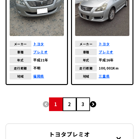
トヨタ
トヨタ
メーカー
メーカー
プレミオ
プレミオ
車種
車種
平成16年
平成21年
年式
年式
100,001Km
不明
走行距離
走行距離
三重県
福岡県
地域
地域
1
2
3
トヨタプレミオ