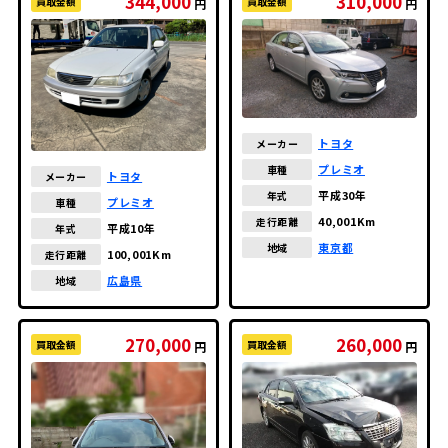
344,000
310,000
買取金額
買取金額
円
円
トヨタ
メーカー
プレミオ
車種
トヨタ
メーカー
平成30年
年式
プレミオ
車種
40,001Km
走行距離
平成10年
年式
東京都
地域
100,001Km
走行距離
広島県
地域
270,000
260,000
買取金額
買取金額
円
円