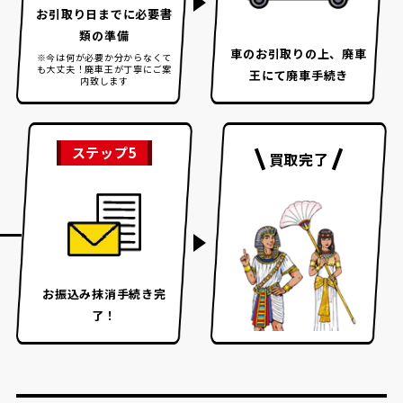
お引取り日までに
必要書
類の準備
車のお引取りの上、
廃車
※今は何が必要か分からなくて
も大丈夫！
廃車王が丁寧にご案
王にて廃車手続き
内致します
ステップ5
買取完了
お振込み
抹消手続き完
了！