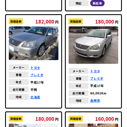
事故車
特記
182,000
180,000
買取金額
買取金額
円
円
トヨタ
メーカー
トヨタ
メーカー
プレミオ
車種
プレミオ
車種
平成17年
年式
平成17年
年式
不明
走行距離
60,001Km
走行距離
北海道
地域
長崎県
地域
180,000
160,000
買取金額
買取金額
円
円