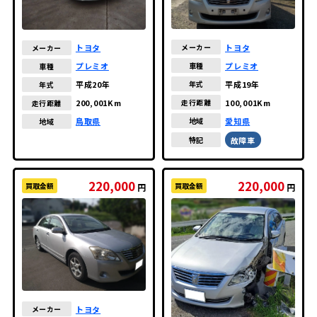
トヨタ
トヨタ
メーカー
メーカー
プレミオ
プレミオ
車種
車種
平成19年
平成20年
年式
年式
100,001Km
200,001Km
走行距離
走行距離
愛知県
鳥取県
地域
地域
故障車
特記
220,000
220,000
買取金額
買取金額
円
円
トヨタ
メーカー