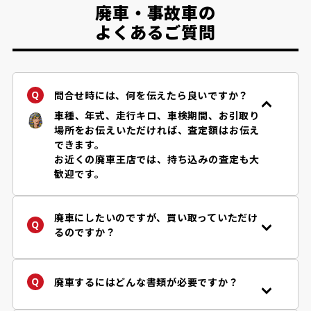
廃車・事故車の
よくあるご質問
問合せ時には、何を伝えたら良いですか？
車種、年式、走行キロ、車検期間、お引取り
場所をお伝えいただければ、査定額はお伝え
できます。
お近くの廃車王店では、持ち込みの査定も大
歓迎です。
廃車にしたいのですが、買い取っていただけ
るのですか？
年式・車種、お車の状況などにより、買取り
の可否、金額などが異なります。まずは「
査
定フォーム
」からお問い合わせください。廃
廃車するにはどんな書類が必要ですか？
車王は自動車リサイクル法の定める引取り業
手続きに必要な書類はお客様の状況によって
者です。