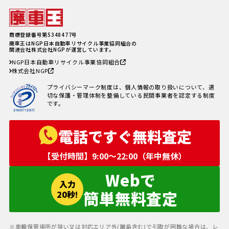
紹介
軽自動車、何年乗り続けられる？
長持ちさせるためには
注意したい廃車買取業者とのよく
商標登録番号第5348477号
あるトラブル4選＆回避方法
廃車王はNGP日本自動車リサイクル事業協同組合の
廃車手続きを自分でする方必見！
関連会社株式会社NGPが運営しています。
自動車を廃車にする必要書類とや
NGP日本自動車リサイクル事業協同組合
り方
株式会社NGP
車の寿命の走行距離は？何年乗れ
る？走行距離の限界や年数の目安
プライバシーマーク制度は、個人情報の取り扱いについて、適
を解説！
切な保護・管理体制を整備している民間事業者を認定する制度
自動車税を滞納していても廃車に
です。
出来る？
電話ですぐ無料査定
【受付時間】9:00〜22:00（年中無休）
Webで
入力
簡単無料査定
20秒!
※車輌保管場所が狭い又は対応エリア外(離島含む)で引取が困難な場合は、レ