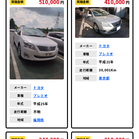
510,000
410,000
買取金額
買取金額
円
円
金額の安い順
走行距離が長い順
走行距離が短い順
トヨタ
メーカー
年式の古い順
プレミオ
車種
年式の新しい順
平成21年
年式
30,001Km
走行距離
東京都
地域
トヨタ
メーカー
プレミオ
車種
平成25年
年式
不明
走行距離
福岡県
地域