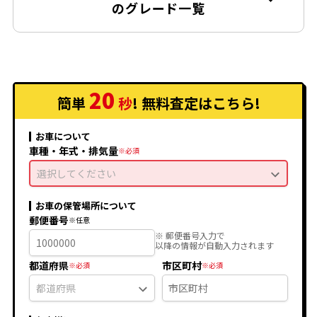
のグレード一覧
2.0 G EXパッケージ CVT
2.0 G CVT
1.8 X EXパッケージ CVT
20
1.8 X Lパッケージ CVT
簡単
秒
! 無料査定
はこちら
!
1.8 X CVT
お車について
1.5 F EXパッケージ CVT
車種・年式・排気量
1.5 F Lパッケージ CVT
選択してください
1.5 F CVT
1.8 X EXパッケージ 4WD CVT
お車の保管場所について
郵便番号
1.8 X Lパッケージ 4WD CVT
※ 郵便番号入力で
以降の情報が自動入力されます
1.8 X 4WD CVT
都道府県
市区町村