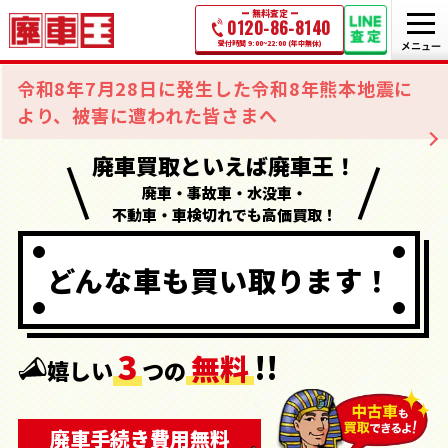
無料査定
0120-86-8140
受付時間 9:00~22:00 (年中無休)
令和8年7月28日に発生した令和8年熊本地震に
より、被害に遭われた皆さまへ
廃車買取といえば廃車王！
廃車・事故車・水没車・
不動車・車検切れでも高価買取！
どんな車も
買い取ります！
3
!!
無料
嬉しい
つの
廃車手続き
費用
無料