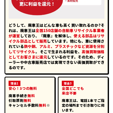
どうして、廃車王はどんな車も高く買い取れるのか?そ
れは、廃車王は
全国150店舗の自動車リサイクル事業者
が運営
しており、『廃車』を解体し、
使える部品はリサ
イクル部品として販売
しています。他にも、車に使用さ
れている
鉄や銅、アルミ、プラスチックなど資源を分別
してリサイクル
。
そこで生まれる利益を、
高価買取価格
としてお客さまに還元
しているのです。そのため、ディ
ーラーや中古車販売店では実現できない高価買取ができ
るのです。
理由2
理由3
安心！3つの無料
全国どこでも
来店不要
廃車手続き
無料
引取原則
無料
廃車王は、電話1本でご指
キャンセル手数料
無料
※
定の場所まで引き取りに伺
います。