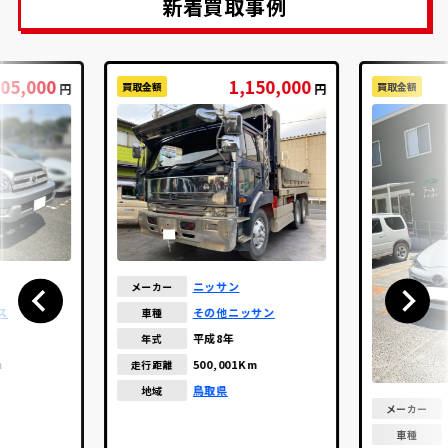
新着買取事例
05,000
1,150,000
買取金額
買取金額
円
円
ニッサン
メーカー
ス
その他ニッサン
車種
平成8年
年式
m
500,001Km
走行距離
鳥取県
地域
メーカー
車種