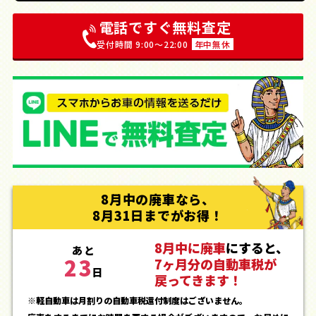
電話ですぐ無料査定
受付時間 9:00〜22:00
年中無休
8月中の廃車なら、
8月31日までがお得！
8月中に廃車
にすると、
あと
23
7ヶ月分の自動車税が
日
戻ってきます！
※軽自動車は月割りの自動車税還付制度はございません。