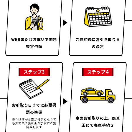
WEBまたはお電話で
無料
ご成約後に
お引き取り日
査定依頼
の決定
ステップ3
ステップ4
お引取り日までに
必要書
類の準備
車のお引取りの上、
廃車
※今は何が必要か分からなくて
も大丈夫！
廃車王が丁寧にご案
王にて廃車手続き
内致します