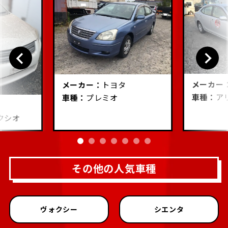
メーカー
メーカー：
トヨタ
車種：
ア
車種：
プレミオ
クシオ
その他の人気車種
ヴォクシー
シエンタ