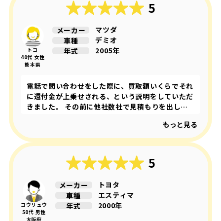
5
マツダ
メーカー
デミオ
車種
2005年
年式
トコ
40代 女性
熊本県
電話で問い合わせをした際に、買取額いくらでそれ
に還付金が上乗せされる、という説明をしていただ
きました。 その前に他社数社で見積もりを出して
もらってた際には、還付金などの話しは出ていませ
もっと見る
んでした。 廃車王さんに問い合わせて初めて、重
量税の還付金の存在に気がつき、よくよく調べたら
他社は還付金込みでの買取額の提示ということが判
明しました。 結果的に、買取額と還付金を合わせ
5
ると廃車王さんが1番高く買取していただけること
が分かり、お願いしました。 取りに来ていただい
トヨタ
メーカー
たお店の方も親切でしたし、数回電話で問い合わせ
エスティマ
車種
た際にも丁寧に対応していただけて良かったです。
2000年
年式
コウリュウ
次回必要になった際には、またこちらにお願いしよ
50代 男性
大阪府
うと思います。 ありがとうございました。