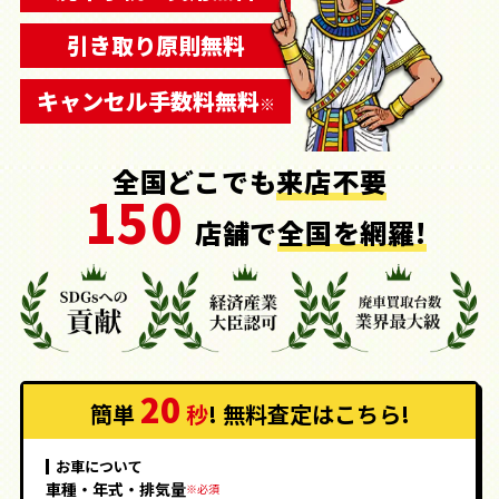
引き取り
原則
無料
キャンセル
手数料
無料
※
全国どこでも
来店不要
150
店舗で
全国を網羅!
20
簡単
秒
! 無料査定
はこちら
!
お車について
車種・年式・排気量