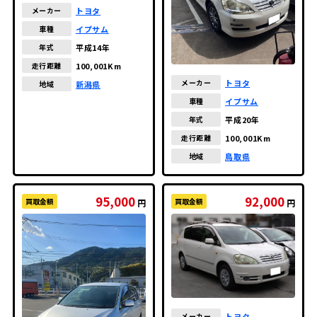
トヨタ
メーカー
イプサム
車種
平成14年
年式
100,001Km
走行距離
トヨタ
メーカー
新潟県
地域
イプサム
車種
平成20年
年式
100,001Km
走行距離
鳥取県
地域
95,000
92,000
買取金額
買取金額
円
円
トヨタ
メーカー