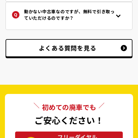
ク
フローチャート
で『一般的に』必要となる
の還付が受け取れます。廃車王では「自動車
書類を確認することができます。
税（軽自動車を除く。当該年度納税者様）」
動かない中古車なのですが、無料で引き取っ
だけではなく、「自賠責保険」「重量税」の
ていただけるのですか？
還付もご案内しております。
はい、動かない中古車でも事故車でも、原則
無料で積載車にてお引取りお伺いしておりま
す。
※但し、道幅が狭く積載車が入れない場合等
よくある質問を見る
お断りをさせていただく場合がございます。
初めての廃車でも
ご安心ください！