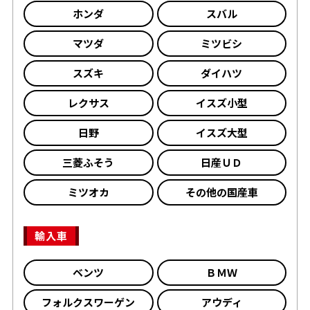
ホンダ
スバル
マツダ
ミツビシ
スズキ
ダイハツ
レクサス
イスズ小型
日野
イスズ大型
三菱ふそう
日産ＵＤ
ミツオカ
その他の国産車
輸入車
ベンツ
ＢＭＷ
フォルクスワーゲン
アウディ