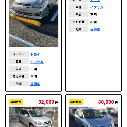
イプサム
車種
不明
年式
不明
走行距離
福岡県
地域
トヨタ
メーカー
イプサム
車種
不明
年式
不明
走行距離
福岡県
地域
92,000
80,000
買取金額
買取金額
円
円