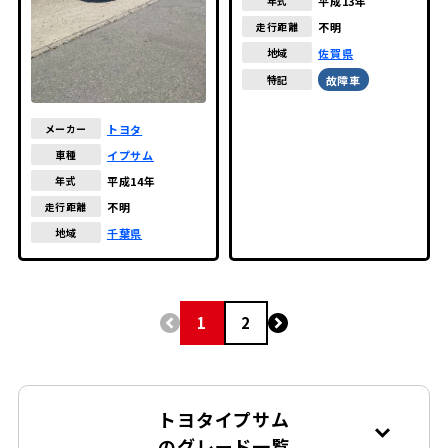
平成13年
年式
不明
走行距離
佐賀県
地域
故障車
特記
トヨタ
メーカー
イプサム
車種
平成14年
年式
不明
走行距離
千葉県
地域
1
2
トヨタイプサム
のグレード一覧