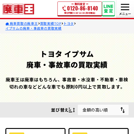
無料査定
0120-86-8140
受付時間 9:00~22:00 (年中無休)
廃車買取の廃車王
買取実績TOP
トヨタ
イプサムの廃車・事故車の買取実績
トヨタ イプサム
廃車・事故車の買取実績
廃車王は廃車はもちろん、事故車・水没車・不動車・車検
切れの車などどんな車でも原則0円以上で買取します。
並び替え
金額の高い順
金額の高い順