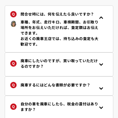
問合せ時には、何を伝えたら良いですか？
車種、年式、走行キロ、車検期間、お引取り
場所をお伝えいただければ、査定額はお伝え
できます。
お近くの廃車王店では、持ち込みの査定も大
歓迎です。
廃車にしたいのですが、買い取っていただけ
るのですか？
年式・車種、お車の状況などにより、買取り
の可否、金額などが異なります。まずは「
査
定フォーム
」からお問い合わせください。廃
廃車するにはどんな書類が必要ですか？
車王は自動車リサイクル法の定める引取り業
手続きに必要な書類はお客様の状況によって
者です。
異なります。
詳しくはご依頼後に担当店舗からご案内して
自分の車を廃車にしたら、税金の還付はあり
※自動車リサイクル法により使用済み自動車
おりますのでご安心下さい。
ますか？
は、認可登録業者に引き渡すことが義務付け
参考程度ではございますが、必要書類チェッ
はい、車両買取り価格とは別に、税金・保険
られています。