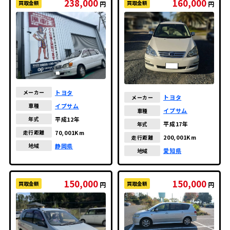
238,000
160,000
買取金額
買取金額
円
円
金額の安い順
走行距離が長い順
走行距離が短い順
年式の古い順
トヨタ
メーカー
トヨタ
メーカー
年式の新しい順
イプサム
車種
イプサム
車種
平成12年
年式
平成17年
年式
70,001Km
走行距離
200,001Km
走行距離
静岡県
地域
愛知県
地域
150,000
150,000
買取金額
買取金額
円
円