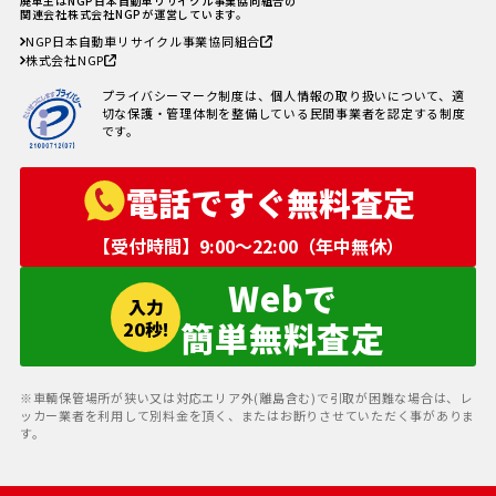
廃車王はNGP日本自動車リサイクル事業協同組合の
廃車手続きを自分でする方必見！
関連会社株式会社NGPが運営しています。
自動車を廃車にする必要書類とや
NGP日本自動車リサイクル事業協同組合
り方
株式会社NGP
車の寿命の走行距離は？何年乗れ
る？走行距離の限界や年数の目安
プライバシーマーク制度は、個人情報の取り扱いについて、適
を解説！
切な保護・管理体制を整備している民間事業者を認定する制度
自動車税を滞納していても廃車に
です。
出来る？
電話ですぐ無料査定
【受付時間】9:00〜22:00（年中無休）
Webで
入力
簡単無料査定
20秒!
※車輌保管場所が狭い又は対応エリア外(離島含む)で引取が困難な場合は、レ
ッカー業者を利用して別料金を頂く、またはお断りさせていただく事がありま
す。