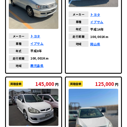
トヨタ
メーカー
イプサム
車種
平成14年
年式
トヨタ
メーカー
100,001Km
走行距離
イプサム
車種
岡山県
地域
平成8年
年式
100,001Km
走行距離
鹿児島県
地域
145,000
125,000
買取金額
買取金額
円
円