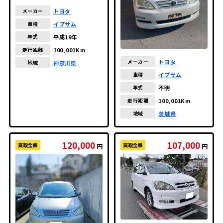
トヨタ
メーカー
イプサム
車種
平成19年
年式
100,001Km
走行距離
トヨタ
メーカー
神奈川県
地域
イプサム
車種
不明
年式
100,001Km
走行距離
茨城県
地域
120,000
107,000
買取金額
買取金額
円
円