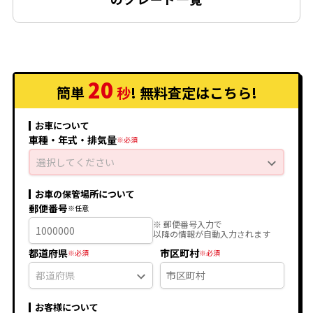
2.4 240i AT
2.4 240i 4WD AT
2.4 240s AT
20
2.4 240s 4WD AT
簡単
秒
! 無料査定
はこちら
!
2.4 240u AT
お車について
2.4 240u 4WD AT
車種・年式・排気量
2.4 240u Gセレクション AT
選択してください
2.4 240u Gセレクション 4WD AT
2.4 240i タイプS II AT
お車の保管場所について
郵便番号
2.4 240i タイプS II 4WD AT
※ 郵便番号入力で
以降の情報が自動入力されます
2.4 240i AT
都道府県
市区町村
2.4 240i 4WD AT
2.4 240s AT
2.4 240s 4WD AT
お客様について