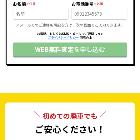
お名前
お電話番号
2.4 240u AT
2.4 240u 4WD AT
※メールでのご連絡も可能な方は、次の画面でご入力できます。
2.4 240u Gセレクション AT
お電話、もしくはSMS・メールでご連絡します
2.4 240u Gセレクション 4WD AT
プライバシーポリシー
同意の上
2.4 240i タイプS II AT
WEB無料査定を申し込む
2.4 240i タイプS II 4WD AT
初めての廃車でも
ご安心ください！