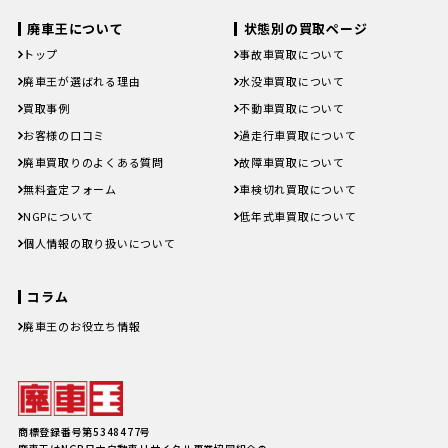
宮崎県
鹿児島県
沖縄県
宮崎県
鹿児島県
沖縄県
廃車王について
状態別の買取ページ
トップ
事故車買取について
廃車王が選ばれる理由
水没車買取について
買取事例
不動車買取について
お客様の口コミ
過走行車買取について
廃車買取りのよくある質問
故障車買取について
無料査定フォーム
車検切れ買取について
NGPについて
低年式車買取について
個人情報の取り扱いについて
コラム
廃車王のお役立ち情報
廃車費用の内訳と相場は？手続き
の料金やお得に廃車にする方法を
紹介
軽自動車、何年乗り続けられる？
長持ちさせるためには
注意したい廃車買取業者とのよく
商標登録番号第5348477号
あるトラブル4選＆回避方法