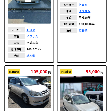
トヨタ
メーカー
イプサム
車種
平成15年
年式
100,001Km
走行距離
トヨタ
メーカー
広島県
地域
イプサム
車種
平成13年
年式
100,001Km
走行距離
栃木県
地域
105,000
95,000
買取金額
買取金額
円
円