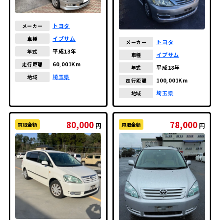
トヨタ
メーカー
イプサム
車種
トヨタ
メーカー
平成13年
年式
イプサム
車種
60,001Km
走行距離
平成18年
年式
埼玉県
地域
100,001Km
走行距離
埼玉県
地域
80,000
78,000
買取金額
買取金額
円
円