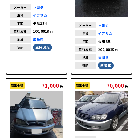
トヨタ
メーカー
イプサム
車種
平成13年
年式
トヨタ
メーカー
100,001Km
走行距離
イプサム
車種
広島県
地域
令和6年
年式
車検切れ
特記
200,001Km
走行距離
福岡県
地域
故障車
特記
71,000
70,000
買取金額
買取金額
円
円