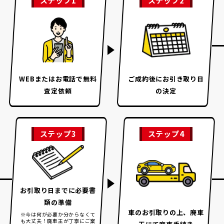
ステップ1
ステップ2
WEBまたはお電話で
無料
ご成約後に
お引き取り日
査定依頼
の決定
ステップ3
ステップ4
お引取り日までに
必要書
類の準備
車のお引取りの上、
廃車
※今は何が必要か分からなくて
も大丈夫！
廃車王が丁寧にご案