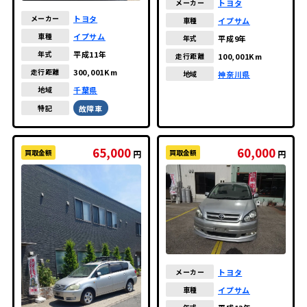
トヨタ
メーカー
トヨタ
メーカー
イプサム
車種
イプサム
車種
平成9年
年式
平成11年
年式
100,001Km
走行距離
300,001Km
走行距離
神奈川県
地域
千葉県
地域
故障車
特記
65,000
60,000
買取金額
買取金額
円
円
トヨタ
メーカー
イプサム
車種