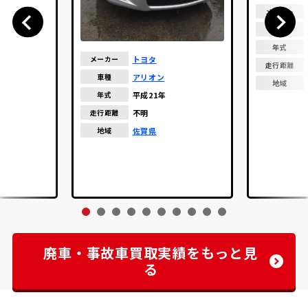
メーカー
車種
年式
トヨタ
メーカー
走行距離
アリオン
車種
地域
平成21年
年式
不明
走行距離
佐賀県
地域
廃車・事故車買取実績をもっと見
る