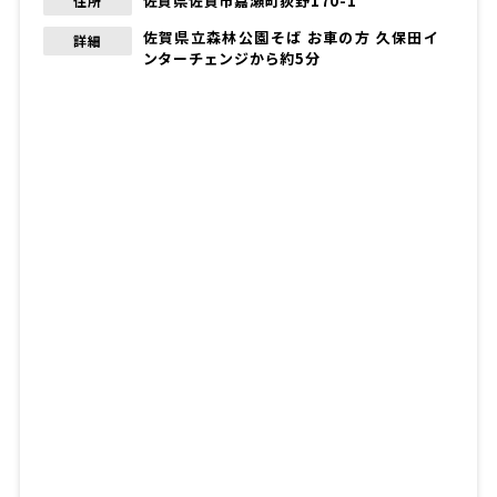
佐賀県佐賀市嘉瀬町荻野170-1
住所
佐賀県立森林公園そば お車の方 久保田イ
詳細
ンターチェンジから約5分