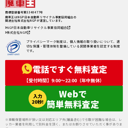
軽自動車、何年乗り続けられる？
長持ちさせるためには
注意したい廃車買取業者とのよく
商標登録番号第5348477号
あるトラブル4選＆回避方法
廃車王はNGP日本自動車リサイクル事業協同組合の
廃車手続きを自分でする方必見！
関連会社株式会社NGPが運営しています。
自動車を廃車にする必要書類とや
NGP日本自動車リサイクル事業協同組合
り方
株式会社NGP
車の寿命の走行距離は？何年乗れ
る？走行距離の限界や年数の目安
プライバシーマーク制度は、個人情報の取り扱いについて、適
を解説！
切な保護・管理体制を整備している民間事業者を認定する制度
自動車税を滞納していても廃車に
です。
出来る？
電話ですぐ無料査定
【受付時間】9:00〜22:00（年中無休）
Webで
入力
簡単無料査定
20秒!
※車輌保管場所が狭い又は対応エリア外(離島含む)で引取が困難な場合は、レ
ッカー業者を利用して別料金を頂く、またはお断りさせていただく事がありま