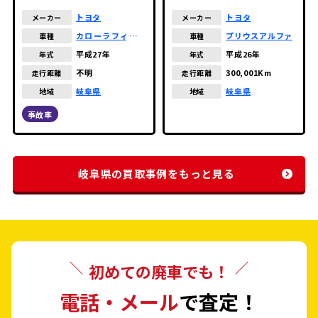
トヨタ
トヨタ
メーカー
メーカー
カローラフィール
プリウスアルファ
車種
車種
ダー
平成27年
平成26年
年式
年式
不明
300,001Km
走行距離
走行距離
岐阜県
岐阜県
地域
地域
事故車
岐阜県の買取事例をもっと見る
初めての廃車でも！
電話・メール
で査定！