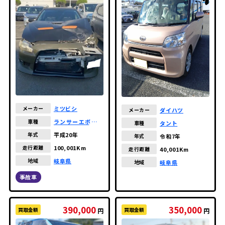
ミツビシ
メーカー
ダイハツ
メーカー
ランサーエボリュ
車種
タント
車種
ーション
平成20年
年式
令和7年
年式
100,001Km
走行距離
40,001Km
走行距離
岐阜県
地域
岐阜県
地域
事故車
390,000
350,000
買取金額
買取金額
円
円