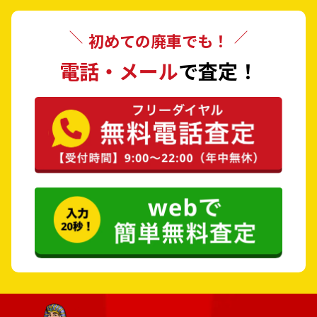
郡上市
下呂市
初めての廃車でも！
海津市
羽島郡 岐南町
電話・メール
で査定！
羽島郡 笠松町
養老郡 養老町
不破郡 垂井町
不破郡 関ケ原町
安八郡 神戸町
安八郡 輪之内町
安八郡 安八町
揖斐郡 揖斐川町
揖斐郡 大野町
揖斐郡 池田町
本巣郡 北方町
加茂郡 坂祝町