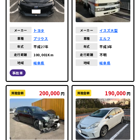
イスズ大型
トヨタ
メーカー
メーカー
エルフ
プリウス
車種
車種
平成3年
平成27年
年式
年式
不明
100,001Km
走行距離
走行距離
岐阜県
岐阜県
地域
地域
事故車
200,000
190,000
買取金額
買取金額
円
円