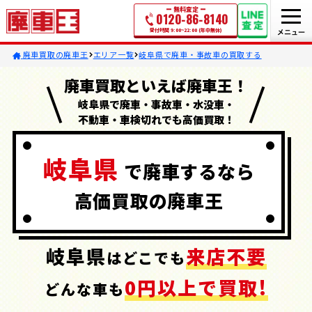
無料査定
0120-86-8140
受付時間 9:00~22:00 (年中無休)
廃車買取の廃車王
エリア一覧
岐阜県で廃車・事故車の買取する
廃車買取といえば廃車王！
岐阜県で廃車・事故車・水没車・
不動車・車検切れでも高価買取！
岐阜県
で
廃車するなら
高価買取の
廃車王
岐阜県
来店不要
はどこでも
0円以上で買取!
どんな車も