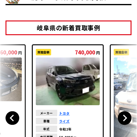
岐阜県の新着買取事例
60,000
740,000
買取金額
買取金額
円
円
トヨタ
メーカー
ライズ
車種
令和2年
年式
m
50,001Km
走行距離