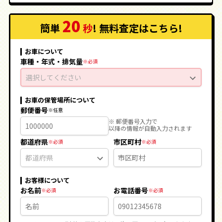
20
簡単
秒
! 無料査定
はこちら
!
お車について
車種・年式・排気量
選択してください
お車の保管場所について
郵便番号
※ 郵便番号入力で
以降の情報が自動入力されます
都道府県
市区町村
お客様について
お名前
お電話番号