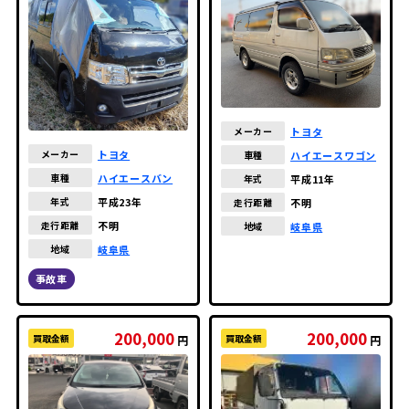
トヨタ
メーカー
トヨタ
メーカー
ハイエースワゴン
車種
ハイエースバン
車種
平成11年
年式
平成23年
年式
不明
走行距離
不明
走行距離
岐阜県
地域
岐阜県
地域
事故車
200,000
200,000
買取金額
買取金額
円
円