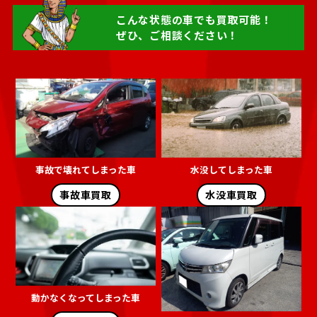
加茂郡 富加町
加茂郡 川辺町
こんな状態の車でも買取可能！
ぜひ、ご相談ください！
加茂郡 七宗町
加茂郡 八百津町
加茂郡 白川町
加茂郡 東白川村
可児郡 御嵩町
大野郡 白川村
事故で壊れてしまった車
水没してしまった車
事故車買取
水没車買取
動かなくなってしまった車