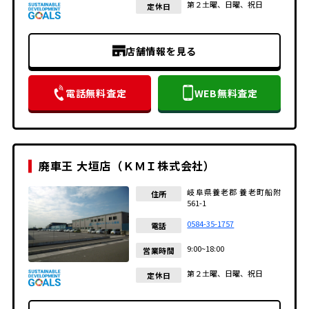
第２土曜、日曜、祝日
定休日
店舗情報を見る
電話無料査定
WEB無料査定
廃車王 大垣店（ＫＭＩ株式会社）
岐阜県養老郡 養老町船附
住所
561-1
0584-35-1757
電話
9:00~18:00
営業時間
第２土曜、日曜、祝日
定休日