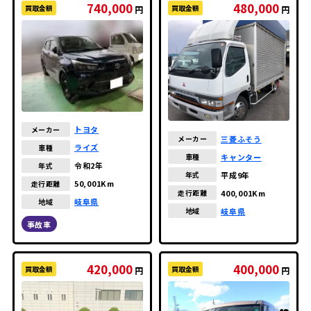
740,000
480,000
買取金額
買取金額
円
円
トヨタ
メーカー
三菱ふそう
メーカー
ライズ
車種
キャンター
車種
令和2年
年式
平成9年
年式
50,001Km
走行距離
400,001Km
走行距離
岐阜県
地域
岐阜県
地域
事故車
420,000
400,000
買取金額
買取金額
円
円