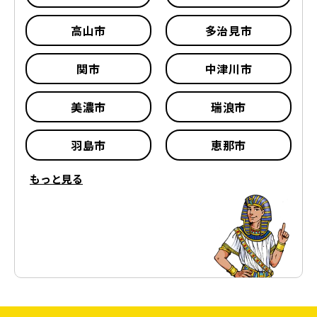
高山市
多治見市
関市
中津川市
美濃市
瑞浪市
羽島市
恵那市
もっと見る
美濃加茂市
土岐市
各務原市
可児市
山県市
瑞穂市
飛騨市
本巣市