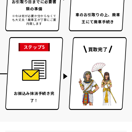
お引取り日までに
必要書
類の準備
車のお引取りの上、
廃車
※今は何が必要か分からなくて
も大丈夫！
廃車王が丁寧にご案
王にて廃車手続き
内致します
ステップ5
買取完了
お振込み
抹消手続き完
了！