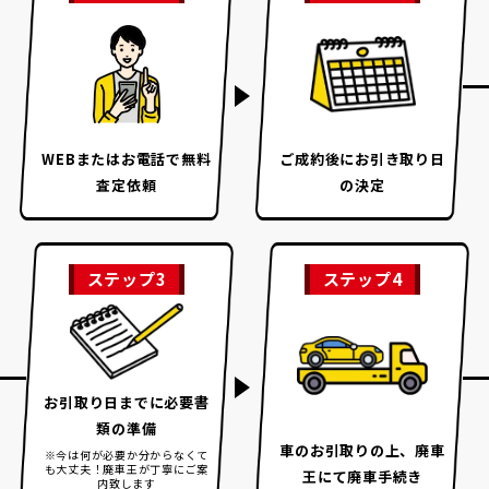
WEBまたはお電話で
無料
ご成約後に
お引き取り日
査定依頼
の決定
ステップ3
ステップ4
お引取り日までに
必要書
類の準備
車のお引取りの上、
廃車
※今は何が必要か分からなくて
も大丈夫！
廃車王が丁寧にご案
王にて廃車手続き
内致します