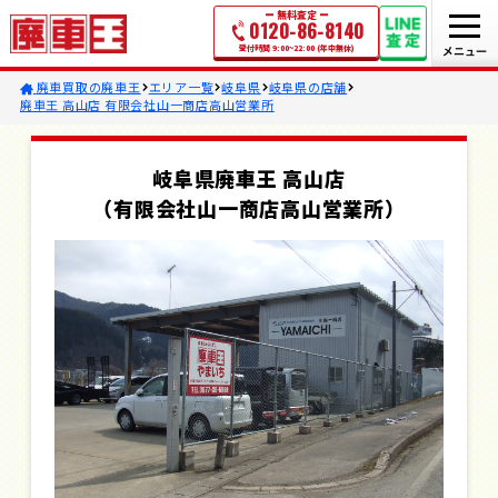
無料査定
0120-86-8140
受付時間 9:00~22:00 (年中無休)
廃車買取の廃車王
エリア一覧
岐阜県
岐阜県の店舗
廃車王 高山店 有限会社山一商店高山営業所
岐阜県廃車王 高山店
（有限会社山一商店高山営業所）