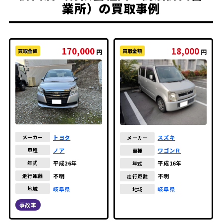
業所）の買取事例
170,000
18,000
買取金額
買取金額
円
円
トヨタ
メーカー
スズキ
メーカー
ノア
車種
ワゴンＲ
車種
平成26年
年式
平成16年
年式
不明
走行距離
不明
走行距離
岐阜県
地域
岐阜県
地域
事故車