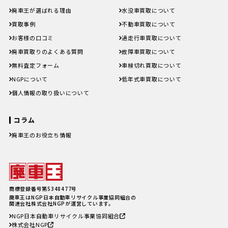
廃車王が選ばれる理由
水没車買取について
買取事例
不動車買取について
お客様の口コミ
過走行車買取について
廃車買取りのよくある質問
故障車買取について
無料査定フォーム
車検切れ買取について
NGPについて
低年式車買取について
個人情報の取り扱いについて
コラム
廃車王のお役立ち情報
廃車費用の内訳と相場は？手続き
の料金やお得に廃車にする方法を
紹介
軽自動車、何年乗り続けられる？
長持ちさせるためには
注意したい廃車買取業者とのよく
商標登録番号第5348477号
あるトラブル4選＆回避方法
廃車王はNGP日本自動車リサイクル事業協同組合の
廃車手続きを自分でする方必見！
関連会社株式会社NGPが運営しています。
自動車を廃車にする必要書類とや
NGP日本自動車リサイクル事業協同組合
り方
株式会社NGP
車の寿命の走行距離は？何年乗れ