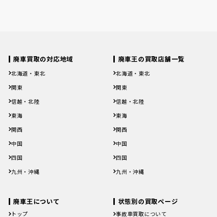
廃車買取の対応地域
廃車王の買取店舗一覧
北海道・東北
北海道・東北
北海道
青森県
岩手県
宮城県
秋田県
北海道
青森県
岩手県
宮城県
秋田県
関東
関東
山形県
福島県
山形県
福島県
茨城県
栃木県
群馬県
埼玉県
千葉県
茨城県
栃木県
群馬県
埼玉県
千葉県
信越・北陸
信越・北陸
東京都
神奈川県
東京都
神奈川県
新潟県
富山県
石川県
福井県
山梨県
新潟県
富山県
石川県
福井県
山梨県
東海
東海
長野県
長野県
岐阜県
静岡県
愛知県
三重県
岐阜県
静岡県
愛知県
三重県
関西
関西
滋賀県
京都府
大阪府
兵庫県
奈良県
滋賀県
京都府
大阪府
兵庫県
奈良県
中国
中国
和歌山県
和歌山県
鳥取県
島根県
岡山県
広島県
山口県
鳥取県
島根県
岡山県
広島県
山口県
四国
四国
徳島県
香川県
愛媛県
高知県
徳島県
香川県
愛媛県
高知県
九州・沖縄
九州・沖縄
福岡県
佐賀県
長崎県
熊本県
大分県
福岡県
佐賀県
長崎県
熊本県
大分県
宮崎県
鹿児島県
沖縄県
宮崎県
鹿児島県
沖縄県
廃車王について
状態別の買取ページ
トップ
事故車買取について