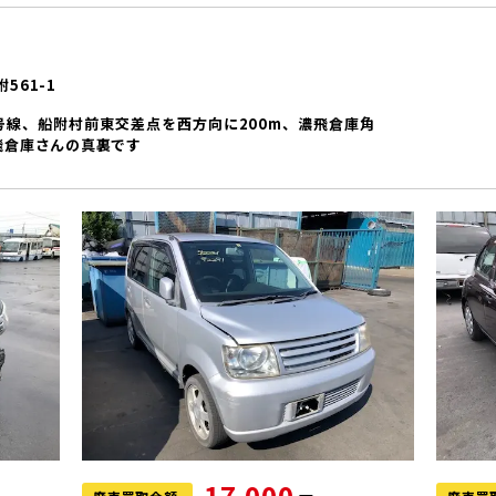
561-1
号線、船附村前東交差点を西方向に200m、濃飛倉庫角
飛倉庫さんの真裏です
17,000