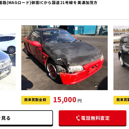
路(MAGロード)御嵩ICから国道21号線を美濃加茂方
15,000
廃車買取金額
廃車買
円
を見る
電話無料査定