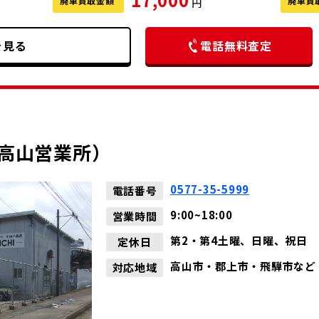
廃車買取金額
廃車買
円
を見る
電話無料査定
店
高山営業所）
0577-35-5999
電話番号
9:00~18:00
営業時間
第2・第4土曜、日曜、祝日
定休日
高山市・郡上市・飛騨市など
対応地域