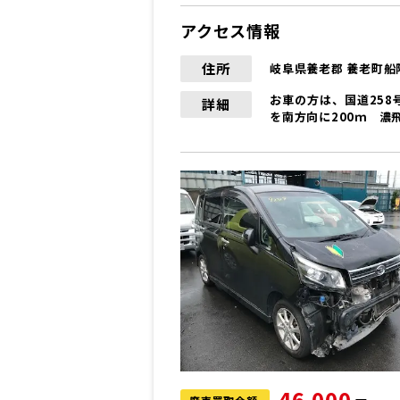
アクセス情報
住所
岐阜県養老郡 養老町船附
お車の方は、国道258
詳細
を南方向に200ｍ 濃
46,000