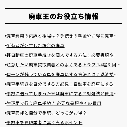
廃車王のお役立ち情報
廃車費用の内訳と相場は？手続きの料金やお得に廃車に
する方法を紹介
所有者が死亡した場合の廃車
軽自動車の廃車手続きを個人でする方法！必要書類や費
用相場まで詳しく解説！
注意したい廃車買取業者とのよくあるトラブル4選＆回避
方法
ローンが残っている車を廃車にする方法とは？返済が困
難な場合の対処法とは？
廃車手続きを自分でする方必見！自動車を廃車にする必
要書類とやり方
事故に遭ってしまった車は廃車にする？対処法と費用を
かけずに廃車する方法
陸運局で行う廃車手続き 必要な書類やその費用
廃車売却と自分で手続、どっちがお得？
事故車を買取業者に高く売るポイント