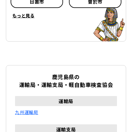
日置市
曽於市
もっと見る
霧島市
いちき串木野市
南さつま市
志布志市
南九州市
伊佐市
姶良市
薩摩郡 さつま町
鹿児島県の
出水郡 長島町
姶良郡 湧水町
運輸局・運輸支局・軽自動車検査協会
曽於郡 大崎町
肝属郡 東串良町
運輸局
九州運輸局
肝属郡 錦江町
肝属郡 南大隅町
肝属郡 肝付町
運輸支局