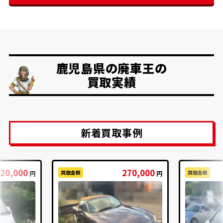
鹿児島県の廃車王の
買取実績
新着買取事例
20,000
270,000
買取金額
買取金額
円
円