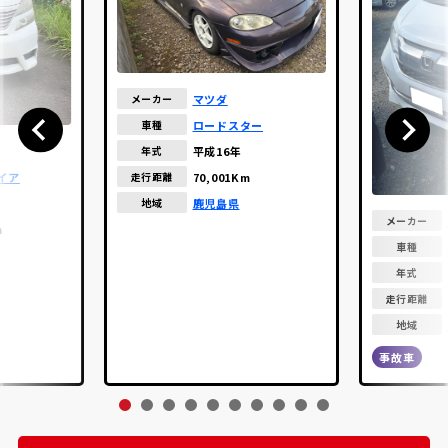
マツダ
メーカー
ロードスター
車種
平成16年
年式
70,001Km
イア
走行距離
鹿児島県
地域
メーカー
m
車種
年式
走行距離
地域
事故車