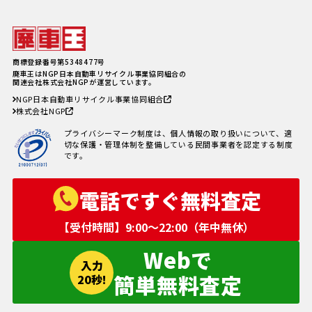
廃車費用の内訳と相場は？手続き
の料金やお得に廃車にする方法を
紹介
軽自動車、何年乗り続けられる？
長持ちさせるためには
注意したい廃車買取業者とのよく
商標登録番号第5348477号
あるトラブル4選＆回避方法
廃車王はNGP日本自動車リサイクル事業協同組合の
廃車手続きを自分でする方必見！
関連会社株式会社NGPが運営しています。
自動車を廃車にする必要書類とや
NGP日本自動車リサイクル事業協同組合
り方
株式会社NGP
車の寿命の走行距離は？何年乗れ
る？走行距離の限界や年数の目安
プライバシーマーク制度は、個人情報の取り扱いについて、適
を解説！
切な保護・管理体制を整備している民間事業者を認定する制度
自動車税を滞納していても廃車に
です。
出来る？
電話ですぐ無料査定
【受付時間】9:00〜22:00（年中無休）
Webで
入力
簡単無料査定
20秒!