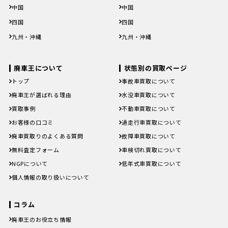
滋賀県
京都府
大阪府
兵庫県
奈良県
滋賀県
京都府
大阪府
兵庫県
奈良県
中国
中国
和歌山県
和歌山県
鳥取県
島根県
岡山県
広島県
山口県
鳥取県
島根県
岡山県
広島県
山口県
四国
四国
徳島県
香川県
愛媛県
高知県
徳島県
香川県
愛媛県
高知県
九州・沖縄
九州・沖縄
福岡県
佐賀県
長崎県
熊本県
大分県
福岡県
佐賀県
長崎県
熊本県
大分県
宮崎県
鹿児島県
沖縄県
宮崎県
鹿児島県
沖縄県
廃車王について
状態別の買取ページ
トップ
事故車買取について
廃車王が選ばれる理由
水没車買取について
買取事例
不動車買取について
お客様の口コミ
過走行車買取について
廃車買取りのよくある質問
故障車買取について
無料査定フォーム
車検切れ買取について
NGPについて
低年式車買取について
個人情報の取り扱いについて
コラム
廃車王のお役立ち情報