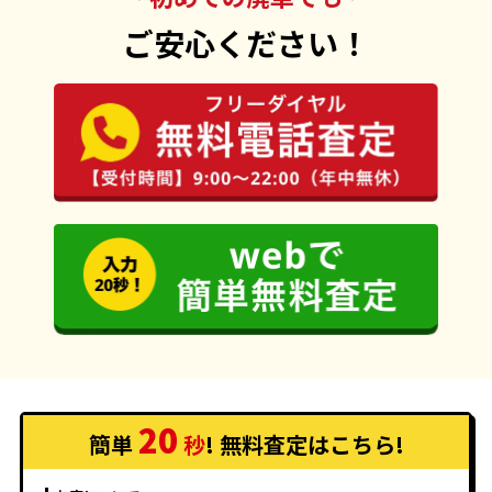
ご安心ください！
20
簡単
秒
! 無料査定
はこちら
!