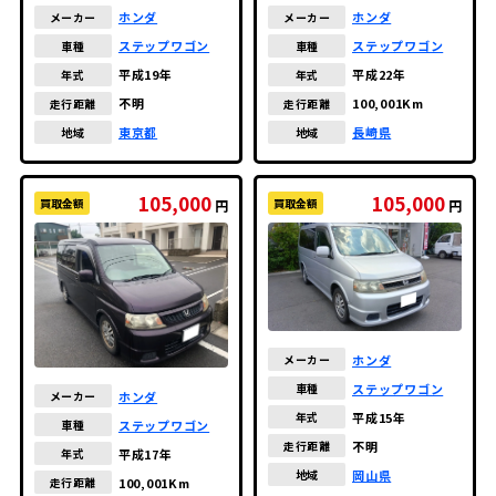
ホンダ
ホンダ
メーカー
メーカー
ステップワゴン
ステップワゴン
車種
車種
平成19年
平成22年
年式
年式
不明
100,001Km
走行距離
走行距離
東京都
長崎県
地域
地域
105,000
105,000
買取金額
買取金額
円
円
ホンダ
メーカー
ステップワゴン
車種
ホンダ
メーカー
平成15年
年式
ステップワゴン
車種
不明
走行距離
平成17年
年式
岡山県
地域
100,001Km
走行距離