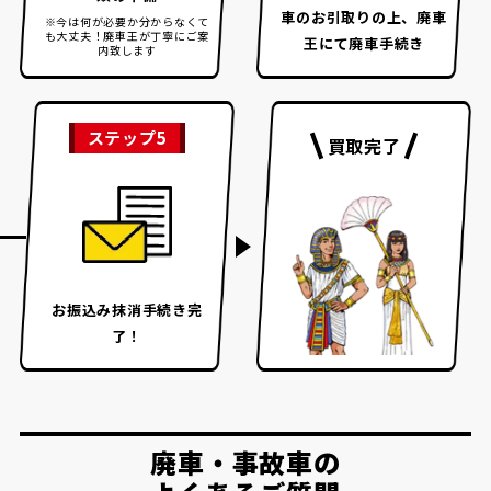
車のお引取りの上、
廃車
※今は何が必要か分からなくて
も大丈夫！
廃車王が丁寧にご案
王にて廃車手続き
内致します
ステップ5
買取完了
お振込み
抹消手続き完
了！
廃車・事故車の