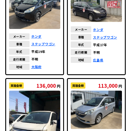
ホンダ
メーカー
ホンダ
メーカー
ステップワゴン
車種
ステップワゴン
車種
平成17年
年式
平成19年
年式
不明
走行距離
不明
走行距離
広島県
地域
大阪府
地域
136,000
113,000
買取金額
買取金額
円
円