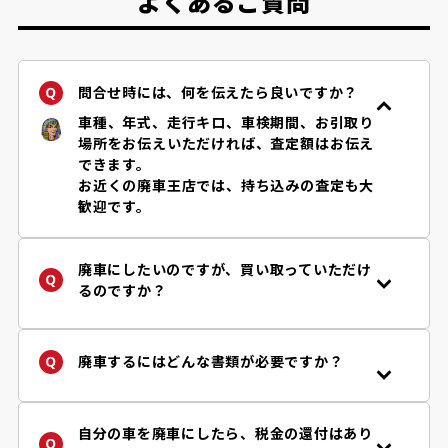
よくあるご質問
問合せ時には、何を伝えたら良いですか？
車種、年式、走行キロ、車検期間、お引取り
場所をお伝えいただければ、査定額はお伝え
できます。
お近くの廃車王店では、持ち込みの査定も大
歓迎です。
廃車にしたいのですが、買い取っていただけ
るのですか？
年式・車種、お車の状況などにより、買取り
の可否、金額などが異なります。まずは「
査
定フォーム
」からお問い合わせください。廃
廃車するにはどんな書類が必要ですか？
車王は自動車リサイクル法の定める引取り業
手続きに必要な書類はお客様の状況によって
者です。
異なります。
詳しくはご依頼後に担当店舗からご案内して
自分の車を廃車にしたら、税金の還付はあり
※自動車リサイクル法により使用済み自動車