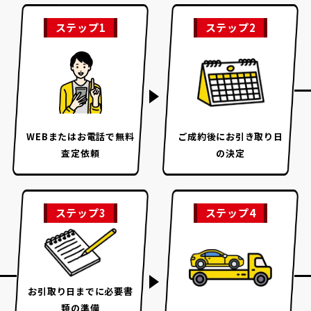
ステップ1
ステップ2
WEBまたはお電話で
無料
ご成約後に
お引き取り日
査定依頼
の決定
ステップ3
ステップ4
お引取り日までに
必要書
類の準備