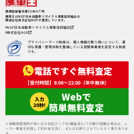
軽自動車、何年乗り続けられる？
長持ちさせるためには
注意したい廃車買取業者とのよく
商標登録番号第5348477号
あるトラブル4選＆回避方法
廃車王はNGP日本自動車リサイクル事業協同組合の
廃車手続きを自分でする方必見！
関連会社株式会社NGPが運営しています。
自動車を廃車にする必要書類とや
NGP日本自動車リサイクル事業協同組合
り方
株式会社NGP
車の寿命の走行距離は？何年乗れ
る？走行距離の限界や年数の目安
プライバシーマーク制度は、個人情報の取り扱いについて、適
を解説！
切な保護・管理体制を整備している民間事業者を認定する制度
自動車税を滞納していても廃車に
です。
出来る？
電話ですぐ無料査定
【受付時間】9:00〜22:00（年中無休）
Webで
入力
簡単無料査定
20秒!
※車輌保管場所が狭い又は対応エリア外(離島含む)で引取が困難な場合は、レ
ッカー業者を利用して別料金を頂く、またはお断りさせていただく事がありま
す。