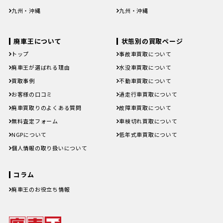
徳島県
香川県
愛媛県
高知県
徳島県
香川県
愛媛県
高知県
九州・沖縄
九州・沖縄
福岡県
佐賀県
長崎県
熊本県
大分県
福岡県
佐賀県
長崎県
熊本県
大分県
宮崎県
鹿児島県
沖縄県
宮崎県
鹿児島県
沖縄県
廃車王について
状態別の買取ページ
トップ
事故車買取について
廃車王が選ばれる理由
水没車買取について
買取事例
不動車買取について
お客様の口コミ
過走行車買取について
廃車買取りのよくある質問
故障車買取について
無料査定フォーム
車検切れ買取について
NGPについて
低年式車買取について
個人情報の取り扱いについて
コラム
廃車王のお役立ち情報
廃車費用の内訳と相場は？手続き
の料金やお得に廃車にする方法を
紹介