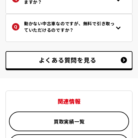
おりますのでご安心下さい。
ますか？
は、認可登録業者に引き渡すことが義務付け
参考程度ではございますが、必要書類チェッ
はい、車両買取り価格とは別に、税金・保険
られています。
ク
フローチャート
で『一般的に』必要となる
の還付が受け取れます。廃車王では「自動車
書類を確認することができます。
税（軽自動車を除く。当該年度納税者様）」
動かない中古車なのですが、無料で引き取っ
だけではなく、「自賠責保険」「重量税」の
ていただけるのですか？
還付もご案内しております。
はい、動かない中古車でも事故車でも、原則
無料で積載車にてお引取りお伺いしておりま
す。
※但し、道幅が狭く積載車が入れない場合等
よくある質問を見る
お断りをさせていただく場合がございます。
関連情報
買取実績一覧