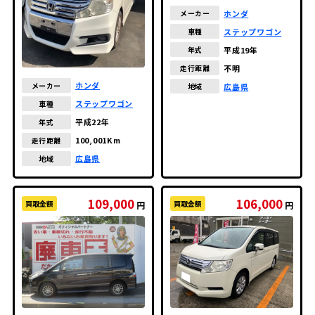
ホンダ
メーカー
ステップワゴン
車種
平成19年
年式
不明
走行距離
ホンダ
メーカー
広島県
地域
ステップワゴン
車種
平成22年
年式
100,001Km
走行距離
広島県
地域
109,000
106,000
買取金額
買取金額
円
円