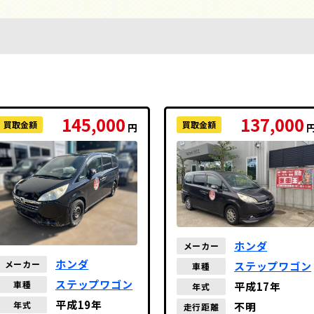
145,000
137,000
買取金額
買取金額
円
ホンダ
メーカー
ホンダ
メーカー
ステップワゴン
車種
ステップワゴン
車種
平成17年
年式
平成19年
年式
不明
走行距離