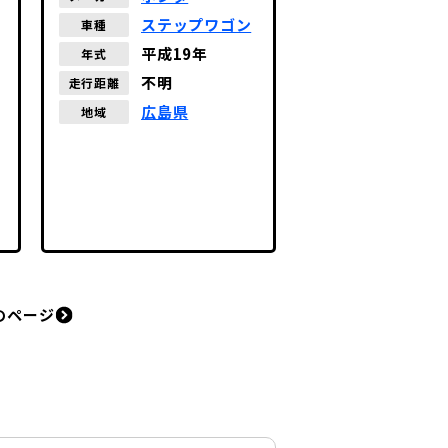
ステップワゴン
車種
平成19年
年式
不明
走行距離
広島県
地域
のページ