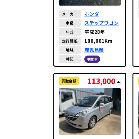
ホンダ
メーカー
ステップワゴン
車種
平成28年
年式
100,001Km
走行距離
鹿児島県
地域
特記
事故車
113,000
買取金額
円