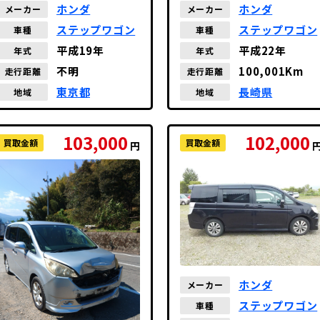
ホンダ
ホンダ
メーカー
メーカー
ステップワゴン
ステップワゴン
車種
車種
平成19年
平成22年
年式
年式
不明
100,001Km
走行距離
走行距離
東京都
長崎県
地域
地域
103,000
102,000
買取金額
買取金額
円
ホンダ
メーカー
ステップワゴン
車種