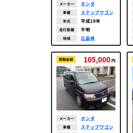
ホンダ
メーカー
ステップワゴン
車種
平成19年
年式
不明
走行距離
広島県
地域
105,000
買取金額
円
ホンダ
メーカー
ステップワゴン
車種