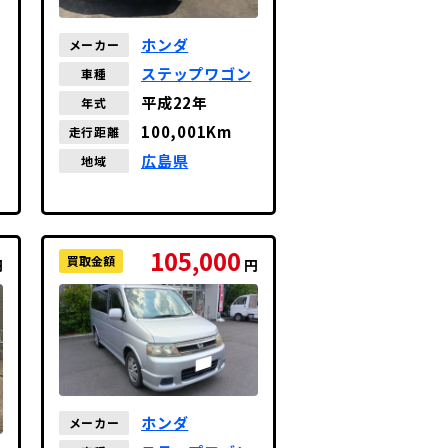
ホンダ
メーカー
ステップワゴン
車種
平成22年
年式
100,001Km
走行距離
広島県
地域
105,000
買取金額
円
円
ホンダ
メーカー