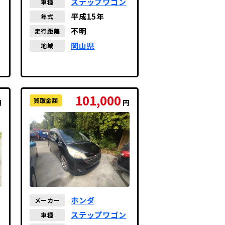
ステップワゴン
車種
平成15年
年式
不明
走行距離
岡山県
地域
101,000
買取金額
円
円
ホンダ
メーカー
ステップワゴン
車種