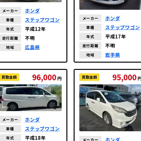
ホンダ
メーカー
ホンダ
メーカー
ステップワゴン
車種
ステップワゴン
車種
平成12年
年式
平成17年
年式
不明
走行距離
不明
走行距離
広島県
地域
岩手県
地域
96,000
95,000
買取金額
買取金額
円
ホンダ
メーカー
ステップワゴン
車種
平成18年
年式
ホンダ
メーカー