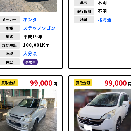
不明
年式
不明
走行距離
北海道
ホンダ
地域
メーカー
ステップワゴン
車種
平成19年
年式
100,001Km
走行距離
大分県
地域
特記
事故車
99,000
99,000
買取金額
買取金額
円