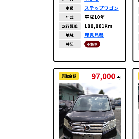
ステップワゴン
車種
平成10年
年式
100,001Km
走行距離
鹿児島県
地域
特記
不動車
97,000
買取金額
円