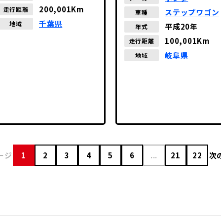
200,001Km
走行距離
ステップワゴン
車種
千葉県
地域
平成20年
年式
100,001Km
走行距離
岐阜県
地域
ージ
1
2
3
4
5
6
...
21
22
次