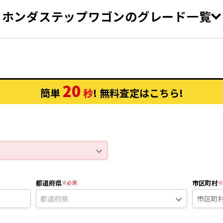
ホンダステップワゴン
のグレード一覧
2.0 e:HEV エアー AT
2.0 e:HEV スパーダ AT
イン AT
1.5 エアー CVT
20
簡単
秒
! 無料査定
はこちら
!
1.5 エアー 4WD CVT
1.5 スパーダ CVT
1.5 スパーダ 4WD CVT
1.5 スパーダ プレミアムライン
D CVT
都道府県
市区町村