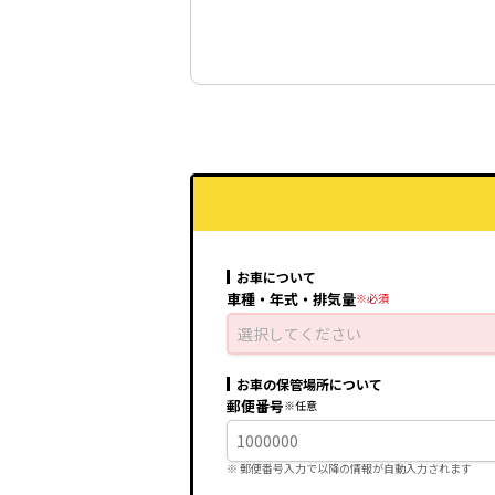
2.0 e:HEV エアー AT
2.0 e:HEV スパーダ AT
2.0 e:HEV スパーダ プレミアムラ
1.5 エアー CVT
1.5 エアー 4WD CVT
お車について
車種・年式・排気量
1.5 スパーダ CVT
選択してください
1.5 スパーダ 4WD CVT
お車の保管場所について
1.5 スパーダ プレミアムライン 4W
郵便番号
※ 郵便番号入力で
以降の情報が自動入力されます