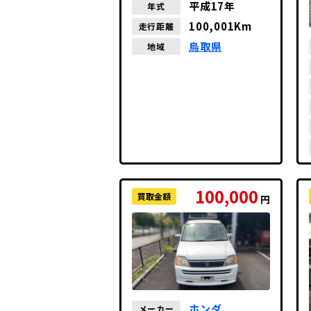
平成17年
年式
100,001Km
走行距離
鳥取県
地域
100,000
買取金額
円
ホンダ
メーカー