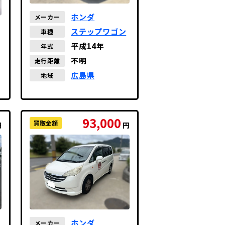
ホンダ
メーカー
ステップワゴン
車種
平成14年
年式
不明
走行距離
広島県
地域
93,000
買取金額
円
円
ホンダ
メーカー