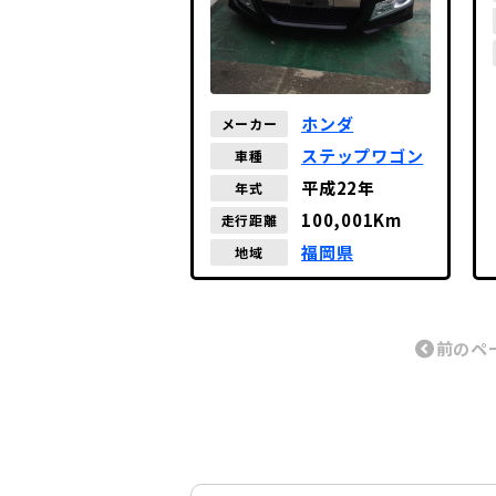
ホンダ
メーカー
ステップワゴン
車種
平成22年
年式
100,001Km
走行距離
福岡県
地域
前のペ