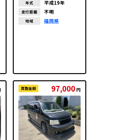
平成19年
年式
不明
走行距離
福岡県
地域
97,000
買取金額
円
円