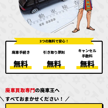
3つの無料で安心！
キャンセル
廃車手続き
引き取り原則
手数料
無料
無料
無料
廃車買取専門
の廃車王へ
すべておまかせください！