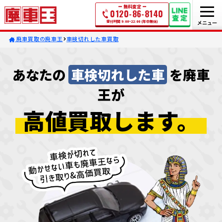
無料査定
0120-86-8140
受付時間 9:00~22:00 (年中無休)
廃車買取の廃車王
車検切れした車買取
あなたの
車検切れした車
を廃車
王が
高値買取します。