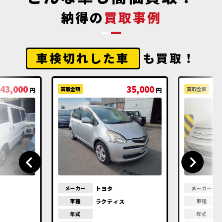
納得の
買取事例
車検切れした車
も買取！
43,000
35,000
買取金額
買取金額
円
円
トヨタ
メーカー
メーカー
ラクティス
車種
車種
年式
年式