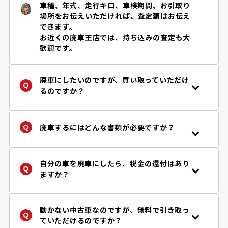
車種、年式、走行キロ、車検期間、お引取り
場所をお伝えいただければ、査定額はお伝え
できます。
お近くの廃車王店では、持ち込みの査定も大
歓迎です。
廃車にしたいのですが、買い取っていただけ
るのですか？
年式・車種、お車の状況などにより、買取り
の可否、金額などが異なります。まずは「
査
定フォーム
」からお問い合わせください。廃
廃車するにはどんな書類が必要ですか？
車王は自動車リサイクル法の定める引取り業
手続きに必要な書類はお客様の状況によって
者です。
異なります。
詳しくはご依頼後に担当店舗からご案内して
自分の車を廃車にしたら、税金の還付はあり
※自動車リサイクル法により使用済み自動車
おりますのでご安心下さい。
ますか？
は、認可登録業者に引き渡すことが義務付け
参考程度ではございますが、必要書類チェッ
はい、車両買取り価格とは別に、税金・保険
られています。
ク
フローチャート
で『一般的に』必要となる
の還付が受け取れます。廃車王では「自動車
書類を確認することができます。
税（軽自動車を除く。当該年度納税者様）」
動かない中古車なのですが、無料で引き取っ
だけではなく、「自賠責保険」「重量税」の
ていただけるのですか？