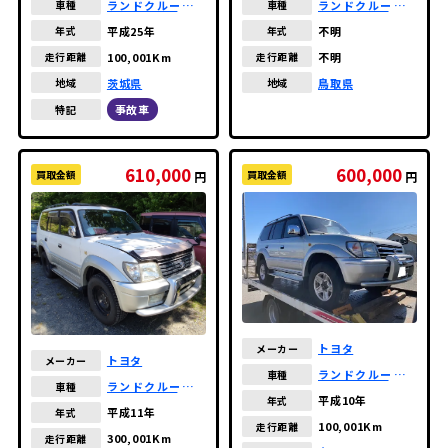
ランドクルーザー
ランドクルーザー
車種
車種
プラド
プラド
平成25年
不明
年式
年式
100,001Km
不明
走行距離
走行距離
茨城県
鳥取県
地域
地域
事故車
特記
610,000
600,000
買取金額
買取金額
円
円
トヨタ
メーカー
トヨタ
メーカー
ランドクルーザー
車種
ランドクルーザー
車種
プラド
平成10年
年式
プラド
平成11年
年式
100,001Km
走行距離
300,001Km
走行距離