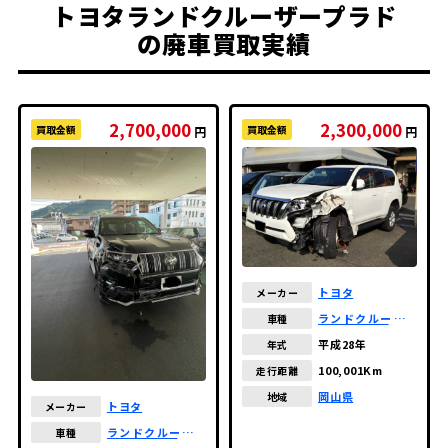
トヨタランドクルーザープラド
の廃車買取実績
2,700,000
2,300,000
買取金額
買取金額
円
円
トヨタ
メーカー
ランドクルーザー
車種
プラド
平成28年
年式
100,001Km
走行距離
岡山県
地域
トヨタ
メーカー
ランドクルーザー
車種