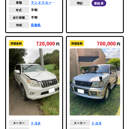
ランドクルーザー
車種
事故車
特記
プラド
不明
年式
不明
走行距離
鳥取県
地域
720,000
700,000
買取金額
買取金額
円
円
トヨタ
トヨタ
メーカー
メーカー