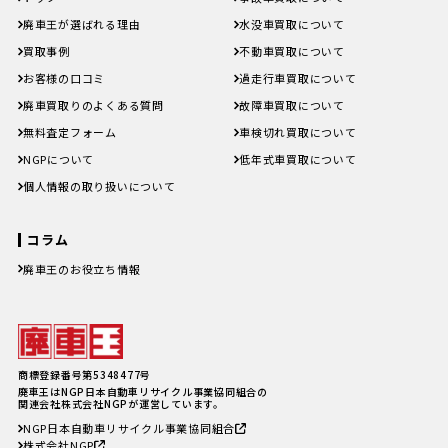
廃車王が選ばれる理由
水没車買取について
買取事例
不動車買取について
お客様の口コミ
過走行車買取について
廃車買取りのよくある質問
故障車買取について
無料査定フォーム
車検切れ買取について
NGPについて
低年式車買取について
個人情報の取り扱いについて
コラム
廃車王のお役立ち情報
廃車費用の内訳と相場は？手続き
の料金やお得に廃車にする方法を
紹介
軽自動車、何年乗り続けられる？
長持ちさせるためには
注意したい廃車買取業者とのよく
商標登録番号第5348477号
あるトラブル4選＆回避方法
廃車王はNGP日本自動車リサイクル事業協同組合の
廃車手続きを自分でする方必見！
関連会社株式会社NGPが運営しています。
自動車を廃車にする必要書類とや
NGP日本自動車リサイクル事業協同組合
り方
株式会社NGP