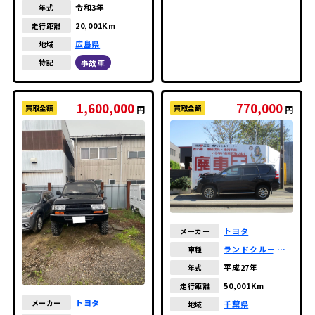
プラド
令和3年
年式
20,001Km
走行距離
広島県
地域
事故車
特記
1,600,000
770,000
買取金額
買取金額
円
円
トヨタ
メーカー
ランドクルーザー
車種
プラド
平成27年
年式
50,001Km
走行距離
トヨタ
メーカー
千葉県
地域