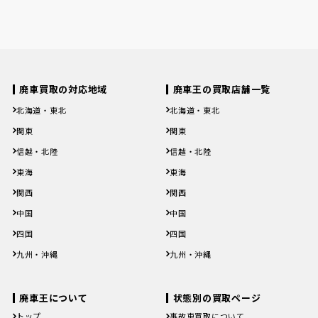
廃車買取の対応地域
廃車王の買取店舗一覧
北海道・東北
北海道・東北
北海道
青森県
岩手県
宮城県
秋田県
北海道
青森県
岩手県
宮城県
秋田県
関東
関東
山形県
福島県
山形県
福島県
茨城県
栃木県
群馬県
埼玉県
千葉県
茨城県
栃木県
群馬県
埼玉県
千葉県
信越・北陸
信越・北陸
東京都
神奈川県
東京都
神奈川県
新潟県
富山県
石川県
福井県
山梨県
新潟県
富山県
石川県
福井県
山梨県
東海
東海
長野県
長野県
岐阜県
静岡県
愛知県
三重県
岐阜県
静岡県
愛知県
三重県
関西
関西
滋賀県
京都府
大阪府
兵庫県
奈良県
滋賀県
京都府
大阪府
兵庫県
奈良県
中国
中国
和歌山県
和歌山県
鳥取県
島根県
岡山県
広島県
山口県
鳥取県
島根県
岡山県
広島県
山口県
四国
四国
徳島県
香川県
愛媛県
高知県
徳島県
香川県
愛媛県
高知県
九州・沖縄
九州・沖縄
福岡県
佐賀県
長崎県
熊本県
大分県
福岡県
佐賀県
長崎県
熊本県
大分県
宮崎県
鹿児島県
沖縄県
宮崎県
鹿児島県
沖縄県
廃車王について
状態別の買取ページ
トップ
事故車買取について