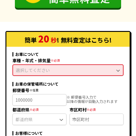
20
簡単
秒
! 無料査定
はこちら
!
お車について
車種・年式・排気量
選択してください
お車の保管場所について
郵便番号
※ 郵便番号入力で
以降の情報が自動入力されます
都道府県
市区町村
お客様について