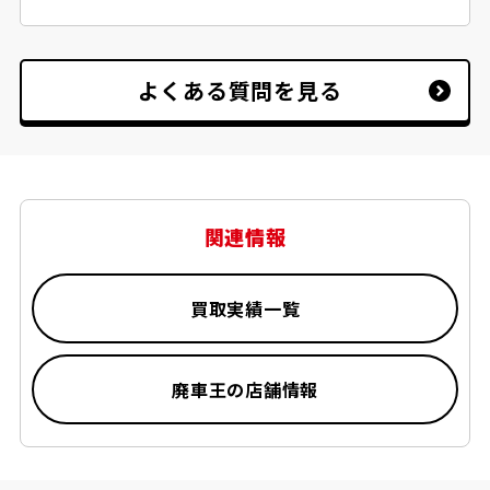
還付もご案内しております。
はい、動かない中古車でも事故車でも、原則
無料で積載車にてお引取りお伺いしておりま
す。
※但し、道幅が狭く積載車が入れない場合等
よくある質問を見る
お断りをさせていただく場合がございます。
関連情報
買取実績一覧
廃車王の店舗情報