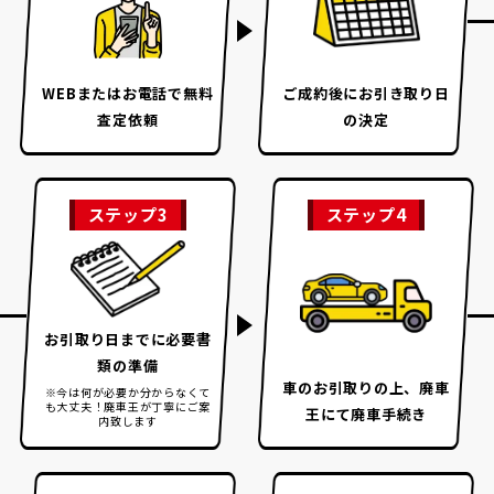
WEBまたはお電話で
無料
ご成約後に
お引き取り日
査定依頼
の決定
ステップ3
ステップ4
お引取り日までに
必要書
類の準備
車のお引取りの上、
廃車
※今は何が必要か分からなくて
も大丈夫！
廃車王が丁寧にご案
王にて廃車手続き
内致します