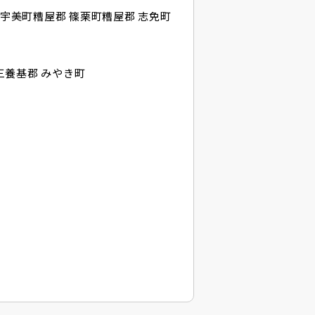
 宇美町
糟屋郡 篠栗町
糟屋郡 志免町
三養基郡 みやき町