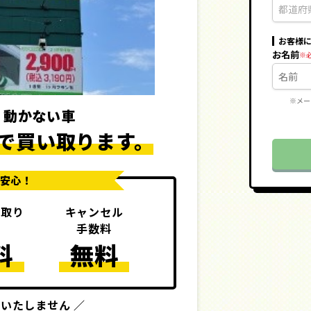
お客様
お名前
※メー
・動かない車
で
買い取ります。
で安心！
き取り
キャンセル
則
手数料
料
無料
いたしません ／