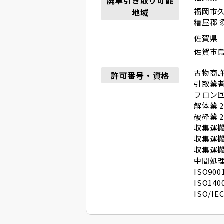
廃車引き取り可能
福岡市
地域
糟屋郡 
佐賀県
佐賀市
古物商
許可番号・資格
引取業者 
フロン回収
解体業 20
破砕業 20
収集運搬（
収集運搬（
収集運搬（
中間処理（
ISO9001
ISO140
ISO/IEC