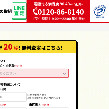
電話対応満足度 90.4%
※自社調べ
0120-86-8140
sの取組
【受付時間】9:00〜22:00 年中無休
20
単
秒
! 無料査定
はこちら
!
ついて
式・排気量
てください
保管場所について
※ 郵便番号入力で
以降の情報が自動入力されます
市区町村