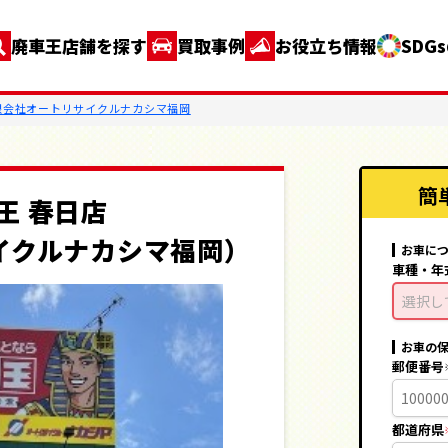
廃車王店舗を探す
買取事例
お役立ち情報
SDG
有限会社オートリサイクルナカシマ福岡
簡
王 春日店
イクルナカシマ福岡）
お車に
車種・年
選択し
お車の
郵便番号
都道府県