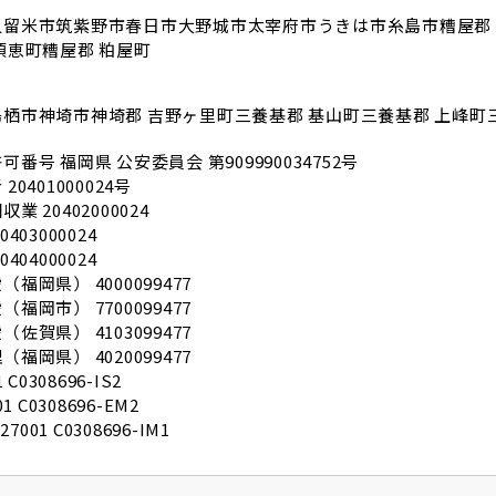
久留米市
筑紫野市
春日市
大野城市
太宰府市
うきは市
糸島市
糟屋郡
須恵町
糟屋郡 粕屋町
鳥栖市
神埼市
神埼郡 吉野ヶ里町
三養基郡 基山町
三養基郡 上峰町
許可番号
福岡県 公安委員会 第909990034752号
20401000024号
業 20402000024
403000024
404000024
福岡県） 4000099477
福岡市） 7700099477
佐賀県） 4103099477
福岡県） 4020099477
 C0308696-IS2
01 C0308696-EM2
27001 C0308696-IM1