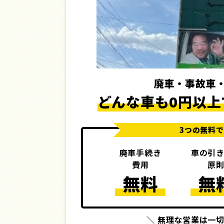
廃車・事故車
どんな車も0円以上
3つの無料
廃車手続き
車の引
費用
原
無料
無
＼ 無理な営業は一切