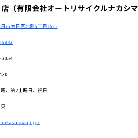
日店
（有限会社オートリサイクルナカシ
日市春日原北町5丁目15-1
-5833
-3054
:30
土曜、第2土曜日、祝日
邦晃
/nakashima.gr.jp/