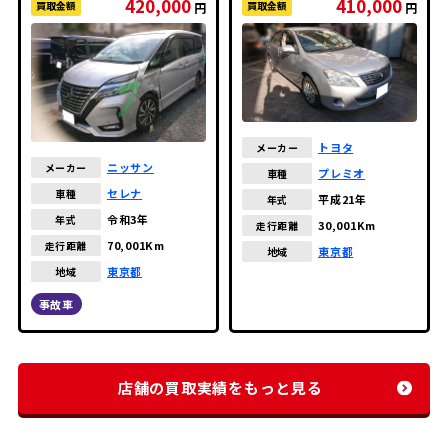
420,000
410,000
買取金額
買取金額
円
円
トヨタ
メーカー
ニッサン
メーカー
プレミオ
車種
セレナ
車種
平成21年
年式
令和3年
年式
30,001Km
走行距離
70,001Km
走行距離
東京都
地域
東京都
地域
事故車
店舗の買取実績をもっと見る