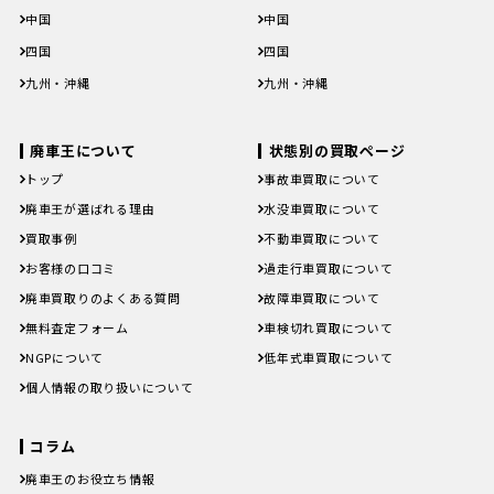
滋賀県
京都府
大阪府
兵庫県
奈良県
滋賀県
京都府
大阪府
兵庫県
奈良県
中国
中国
和歌山県
和歌山県
鳥取県
島根県
岡山県
広島県
山口県
鳥取県
島根県
岡山県
広島県
山口県
四国
四国
徳島県
香川県
愛媛県
高知県
徳島県
香川県
愛媛県
高知県
九州・沖縄
九州・沖縄
福岡県
佐賀県
長崎県
熊本県
大分県
福岡県
佐賀県
長崎県
熊本県
大分県
宮崎県
鹿児島県
沖縄県
宮崎県
鹿児島県
沖縄県
廃車王について
状態別の買取ページ
トップ
事故車買取について
廃車王が選ばれる理由
水没車買取について
買取事例
不動車買取について
お客様の口コミ
過走行車買取について
廃車買取りのよくある質問
故障車買取について
無料査定フォーム
車検切れ買取について
NGPについて
低年式車買取について
個人情報の取り扱いについて
コラム
廃車王のお役立ち情報