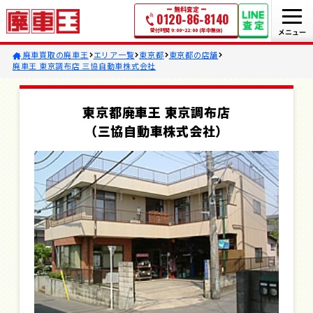
無料査定
0120-86-8140
受付時間 9:00~22:00 (年中無休)
廃車買取の廃車王
エリア一覧
東京都
東京都の店舗
廃車王 東京調布店 三協自動車株式会社
東京都廃車王 東京調布店
（三協自動車株式会社）