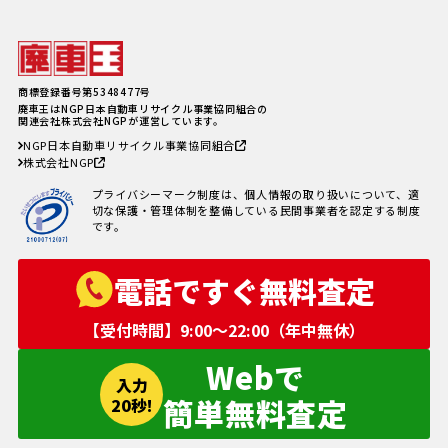
廃車費用の内訳と相場は？手続き
の料金やお得に廃車にする方法を
紹介
軽自動車、何年乗り続けられる？
長持ちさせるためには
注意したい廃車買取業者とのよく
商標登録番号第5348477号
あるトラブル4選＆回避方法
廃車王はNGP日本自動車リサイクル事業協同組合の
廃車手続きを自分でする方必見！
関連会社株式会社NGPが運営しています。
自動車を廃車にする必要書類とや
NGP日本自動車リサイクル事業協同組合
り方
株式会社NGP
車の寿命の走行距離は？何年乗れ
る？走行距離の限界や年数の目安
プライバシーマーク制度は、個人情報の取り扱いについて、適
を解説！
切な保護・管理体制を整備している民間事業者を認定する制度
自動車税を滞納していても廃車に
です。
出来る？
電話ですぐ無料査定
【受付時間】9:00〜22:00（年中無休）
Webで
入力
簡単無料査定
20秒!