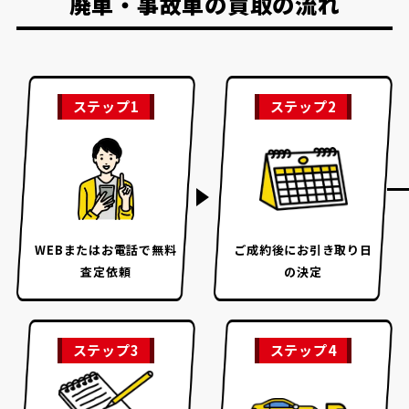
廃車・事故車の買取の流れ
ステップ1
ステップ2
WEBまたはお電話で
無料
ご成約後に
お引き取り日
査定依頼
の決定
ステップ3
ステップ4