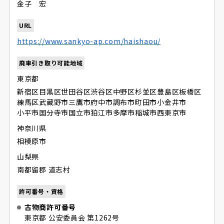
金子 宏
URL
https://www.sankyo-ap.com/haishaou/
廃車引き取り可能地域
東京都
新宿区
目黒区
世田谷区
渋谷区
中野区
杉並区
豊島区
板橋区
練馬区
武蔵野市
三鷹市
府中市
調布市
町田市
小金井市
小平市
国分寺市
国立市
狛江市
多摩市
稲城市
西東京市
神奈川県
相模原市
山梨県
南都留郡 道志村
許可番号・資格
古物商許可番号
東京都 公安委員会 第1262号