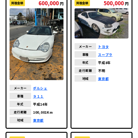
600,000
500,000
買取金額
買取金額
円
円
トヨタ
メーカー
スープラ
車種
平成8年
年式
不明
走行距離
東京都
地域
ポルシェ
メーカー
９１１
車種
平成14年
年式
100,001Km
走行距離
東京都
地域