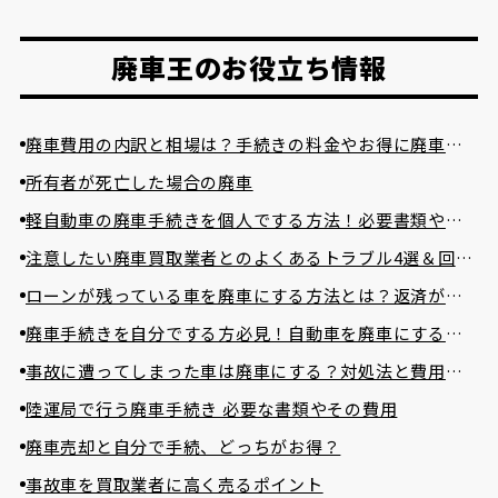
廃車王のお役立ち情報
廃車費用の内訳と相場は？手続きの料金やお得に廃車に
する方法を紹介
所有者が死亡した場合の廃車
軽自動車の廃車手続きを個人でする方法！必要書類や費
用相場まで詳しく解説！
注意したい廃車買取業者とのよくあるトラブル4選＆回避
方法
ローンが残っている車を廃車にする方法とは？返済が困
難な場合の対処法とは？
廃車手続きを自分でする方必見！自動車を廃車にする必
要書類とやり方
事故に遭ってしまった車は廃車にする？対処法と費用を
かけずに廃車する方法
陸運局で行う廃車手続き 必要な書類やその費用
廃車売却と自分で手続、どっちがお得？
事故車を買取業者に高く売るポイント