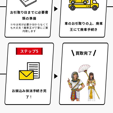
お引取り日までに
必要書
類の準備
車のお引取りの上、
廃車
※今は何が必要か分からなくて
も大丈夫！
廃車王が丁寧にご案
王にて廃車手続き
内致します
ステップ5
買取完了
お振込み
抹消手続き完
了！