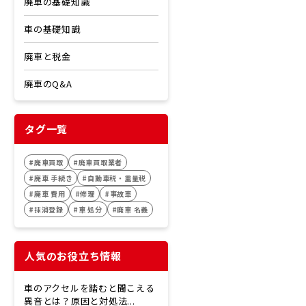
廃車の基礎知識
車の基礎知識
廃車と税金
廃車のQ&A
タグ一覧
#廃車買取
#廃車買取業者
#廃車 手続き
#自動車税・重量税
#廃車 費用
#修理
#事故車
#抹消登録
#車 処分
#廃車 名義
人気のお役立ち情報
車のアクセルを踏むと聞こえる
異音とは？原因と対処法...