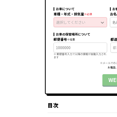
お車について
お
車種・年式・排気量
お名
選択してください
お車の保管場所について
郵便番号
都
※ 郵便番号入力で
以降の情報が自動入力され
ます
※メールでの
お電話
W
目次