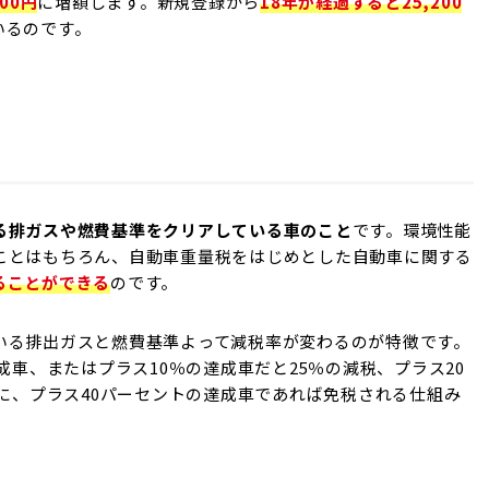
00円
に増額します。新規登録から
18年が経過すると25,200
いるのです。
る排ガスや燃費基準をクリアしている車のこと
です。環境性能
ことはもちろん、自動車重量税をはじめとした自動車に関する
ることができる
のです。
いる排出ガスと燃費基準よって減税率が変わるのが特徴です。
成車、またはプラス10％の達成車だと25％の減税、プラス20
らに、プラス40パーセントの達成車であれば免税される仕組み