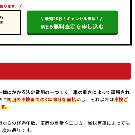
があります。
代行
最短20秒！キャンセル無料！
無料
WEB無料査定を申し込む
一律にかかる法定費用の一つ
です。
車の重さによって課税され
際に
初回の車検までの3年間分を前払い
し、それ以降は
車検ご
ます。
録からの経過年数、車両の重量やエコカー減税有無によって決
、次の通りです。