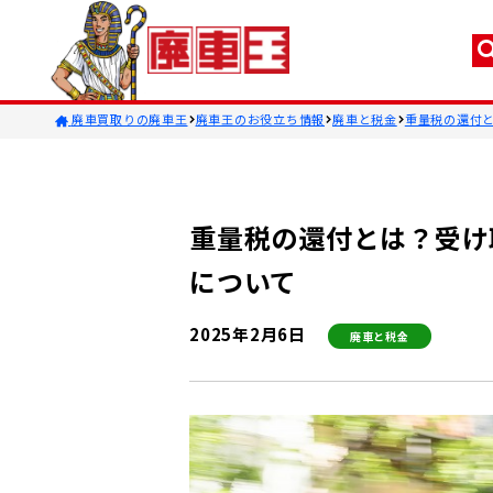
廃車買取りの廃車王
廃車王のお役立ち情報
廃車と税金
重量税の還付
重量税の還付とは？受け
について
2025年2月6日
廃車と税金