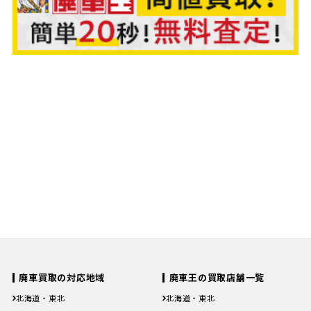
＼無茶な営業は一切いたしません／
365日!お電話で無料査定受付中
0120-86-8140
【受付時間】9:00〜22:00 年中無休
＼最短20秒で簡単無料査定！／
365日!WEBでの査定はこちら! 24時間受付中!
Webで簡単無料査定
カンタンお手軽！ 20秒で入力完了!
廃車買取の対応地域
廃車王の買取店舗一覧
北海道・東北
北海道・東北