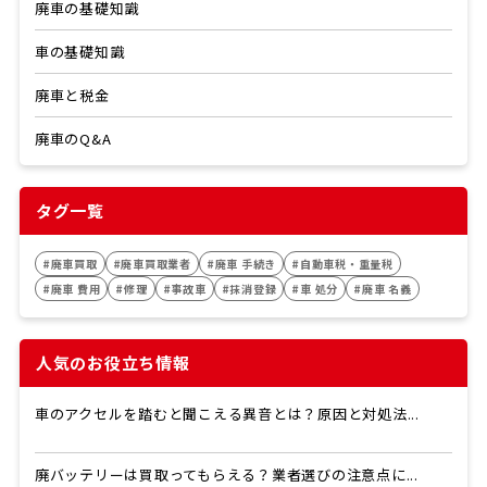
廃車の基礎知識
車の基礎知識
廃車と税金
廃車のQ&A
タグ一覧
#廃車買取
#廃車買取業者
#廃車 手続き
#自動車税・重量税
#廃車 費用
#修理
#事故車
#抹消登録
#車 処分
#廃車 名義
人気のお役立ち情報
車のアクセルを踏むと聞こえる異音とは？原因と対処法...
廃バッテリーは買取ってもらえる？業者選びの注意点に...