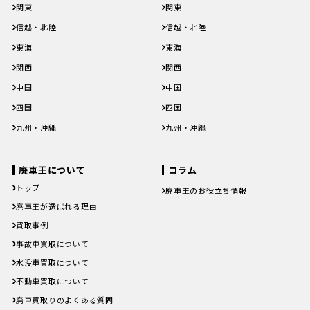
北海道
青森県
岩手県
宮城県
秋田県
北海道
青森県
岩手県
宮城県
秋田県
関東
関東
山形県
福島県
山形県
福島県
茨城県
栃木県
群馬県
埼玉県
千葉県
茨城県
栃木県
群馬県
埼玉県
千葉県
信越・北陸
信越・北陸
東京都
神奈川県
東京都
神奈川県
新潟県
富山県
石川県
福井県
山梨県
新潟県
富山県
石川県
福井県
山梨県
東海
東海
長野県
長野県
岐阜県
静岡県
愛知県
三重県
岐阜県
静岡県
愛知県
三重県
関西
関西
滋賀県
京都府
大阪府
兵庫県
奈良県
滋賀県
京都府
大阪府
兵庫県
奈良県
中国
中国
和歌山県
和歌山県
鳥取県
島根県
岡山県
広島県
山口県
鳥取県
島根県
岡山県
広島県
山口県
四国
四国
徳島県
香川県
愛媛県
高知県
徳島県
香川県
愛媛県
高知県
九州・沖縄
九州・沖縄
福岡県
佐賀県
長崎県
熊本県
大分県
福岡県
佐賀県
長崎県
熊本県
大分県
宮崎県
鹿児島県
沖縄県
宮崎県
鹿児島県
沖縄県
廃車王について
コラム
トップ
廃車王のお役立ち情報
廃車費用の内訳と相場は？手続き
廃車王が選ばれる理由
の料金やお得に廃車にする方法を
買取事例
紹介
軽自動車、何年乗り続けられる？
事故車買取について
長持ちさせるためには
注意したい廃車買取業者とのよく
水没車買取について
あるトラブル4選＆回避方法
不動車買取について
廃車手続きを自分でする方必見！
自動車を廃車にする必要書類とや
廃車買取りのよくある質問
り方