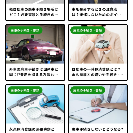
軽自動車の廃車手続き場所は
車を処分するときの注意点
どこ？必要書類と手続きの流
は？後悔しないためのポイン
れを解説
トと手続き方法
廃車の手続き・書類
廃車の手続き・書類
外車の廃車手続きは国産車と
自動車の一時抹消登録とは？
同じ!?費用を抑える方法も解
永久抹消との違いや手続き·必
説
要書類·費用を解説
廃車の手続き・書類
廃車の手続き・書類
永久抹消登録の必要書類と
廃車手続きしないとどうなる?