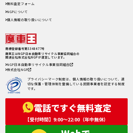
車の寿命の走行距離は？何年乗れ
無料査定フォーム
る？走行距離の限界や年数の目安
NGPについて
を解説！
自動車税を滞納していても廃車に
個人情報の取り扱いについて
出来る？
商標登録番号第5348477号
廃車王はNGP日本自動車リサイクル事業協同組合の
関連会社株式会社NGPが運営しています。
NGP日本自動車リサイクル事業協同組合
株式会社NGP
プライバシーマーク制度は、個人情報の取り扱いについて、適
切な保護・管理体制を整備している民間事業者を認定する制度
です。
電話ですぐ無料査定
【受付時間】9:00〜22:00（年中無休）