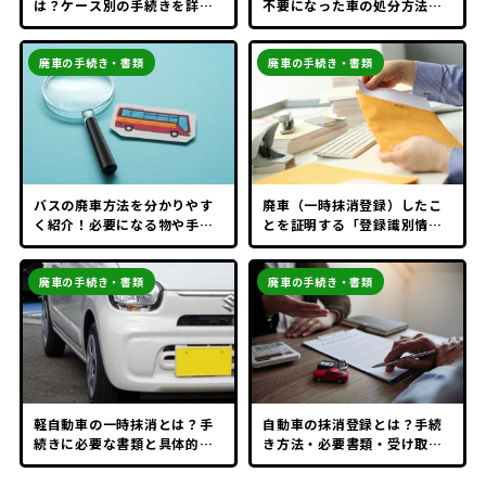
は？ケース別の手続きを詳し
不要になった車の処分方法も
く解説
紹介
廃車の手続き・書類
廃車の手続き・書類
バスの廃車方法を分かりやす
廃車（一時抹消登録）したこ
く紹介！必要になる物や手続
とを証明する「登録識別情報
きとは？
等通知書」とは？
廃車の手続き・書類
廃車の手続き・書類
軽自動車の一時抹消とは？手
自動車の抹消登録とは？手続
続きに必要な書類と具体的な
き方法・必要書類・受け取れ
流れを紹介
る還付金について