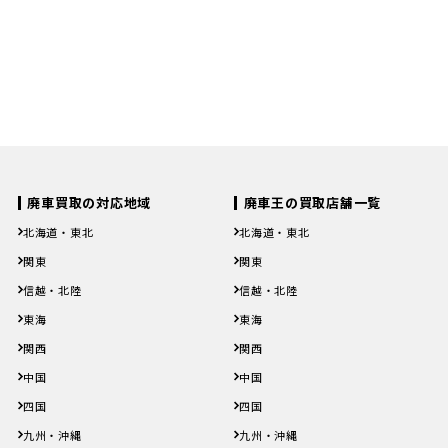
＼最短20秒で簡単無料査定！／
365日!WEBでの査定はこちら! 24時間受付中!
Webで簡単無料査定
カンタンお手軽！ 20秒で入力完了!
廃車買取の対応地域
廃車王の買取店舗一覧
北海道・東北
北海道・東北
北海道
青森県
岩手県
宮城県
秋田県
北海道
青森県
岩手県
宮城県
秋田県
関東
関東
山形県
福島県
山形県
福島県
茨城県
栃木県
群馬県
埼玉県
千葉県
茨城県
栃木県
群馬県
埼玉県
千葉県
信越・北陸
信越・北陸
東京都
神奈川県
東京都
神奈川県
新潟県
富山県
石川県
福井県
山梨県
新潟県
富山県
石川県
福井県
山梨県
東海
東海
長野県
長野県
岐阜県
静岡県
愛知県
三重県
岐阜県
静岡県
愛知県
三重県
関西
関西
滋賀県
京都府
大阪府
兵庫県
奈良県
滋賀県
京都府
大阪府
兵庫県
奈良県
中国
中国
和歌山県
和歌山県
鳥取県
島根県
岡山県
広島県
山口県
鳥取県
島根県
岡山県
広島県
山口県
四国
四国
徳島県
香川県
愛媛県
高知県
徳島県
香川県
愛媛県
高知県
九州・沖縄
九州・沖縄