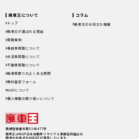
福岡県
佐賀県
長崎県
熊本県
大分県
福岡県
佐賀県
長崎県
熊本県
大分県
宮崎県
鹿児島県
沖縄県
宮崎県
鹿児島県
沖縄県
廃車王について
コラム
トップ
廃車王のお役立ち情報
廃車費用の内訳と相場は？手続き
廃車王が選ばれる理由
の料金やお得に廃車にする方法を
買取事例
紹介
軽自動車、何年乗り続けられる？
事故車買取について
長持ちさせるためには
注意したい廃車買取業者とのよく
水没車買取について
あるトラブル4選＆回避方法
不動車買取について
廃車手続きを自分でする方必見！
自動車を廃車にする必要書類とや
廃車買取りのよくある質問
り方
車の寿命の走行距離は？何年乗れ
無料査定フォーム
る？走行距離の限界や年数の目安
NGPについて
を解説！
自動車税を滞納していても廃車に
個人情報の取り扱いについて
出来る？
商標登録番号第5348477号
廃車王はNGP日本自動車リサイクル事業協同組合の
関連会社株式会社NGPが運営しています。