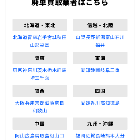
廃車買取業者はこちら
北海道・東北
信越・北陸
北海道
青森
岩手
宮城
秋田
山梨
長野
新潟
富山
石川
山形
福島
福井
関東
東海
東京
神奈川
茨木
栃木
群馬
愛知
静岡
岐阜
三重
埼玉
千葉
関西
四国
大阪
兵庫
京都
滋賀
奈良
愛媛
香川
高知
徳島
和歌山
中国
九州・沖縄
岡山
広島
鳥取
島根
山口
福岡
佐賀
長崎
熊本
大分