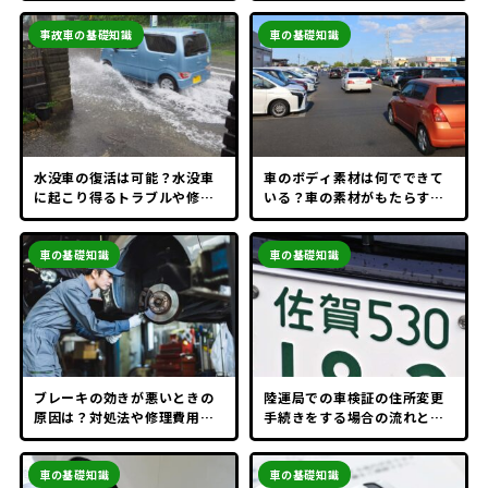
事故車の基礎知識
車の基礎知識
水没車の復活は可能？水没車
車のボディ素材は何でできて
に起こり得るトラブルや修理
いる？車の素材がもたらす影
費用の相場を紹介
響は？
車の基礎知識
車の基礎知識
ブレーキの効きが悪いときの
陸運局での車検証の住所変更
原因は？対処法や修理費用の
手続きをする場合の流れと
相場も紹介
は？
車の基礎知識
車の基礎知識