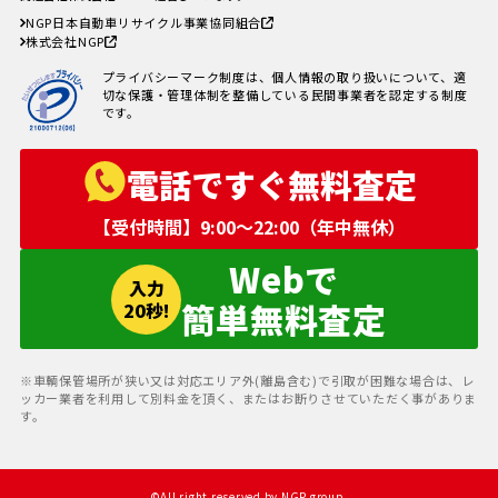
NGP日本自動車リサイクル事業協同組合
株式会社NGP
プライバシーマーク制度は、個人情報の取り扱いについて、適
切な保護・管理体制を整備している民間事業者を認定する制度
です。
電話ですぐ無料査定
【受付時間】9:00〜22:00（年中無休）
Webで
入力
簡単無料査定
20秒!
※車輌保管場所が狭い又は対応エリア外(離島含む)で引取が困難な場合は、レ
ッカー業者を利用して別料金を頂く、またはお断りさせていただく事がありま
す。
©︎All right reserved by NGP group.