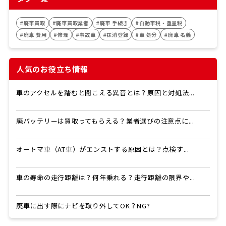
#廃車買取
#廃車買取業者
#廃車 手続き
#自動車税・重量税
#廃車 費用
#修理
#事故車
#抹消登録
#車 処分
#廃車 名義
人気のお役立ち情報
車のアクセルを踏むと聞こえる異音とは？原因と対処法...
廃バッテリーは買取ってもらえる？業者選びの注意点に...
オートマ車（AT車）がエンストする原因とは？点検す...
車の寿命の走行距離は？何年乗れる？走行距離の限界や...
廃車に出す際にナビを取り外してOK？NG?