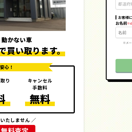
お客様
お名前
・動かない車
※メー
で
買い取ります。
で安心！
き取り
キャンセル
則
手数料
料
無料
いたしません ／
ぐ無料査定