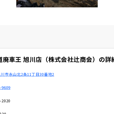
道廃車王 旭川店
（株式会社辻商会）の詳
川市永山北2条11丁目30番地2
-9609
-2020
:30