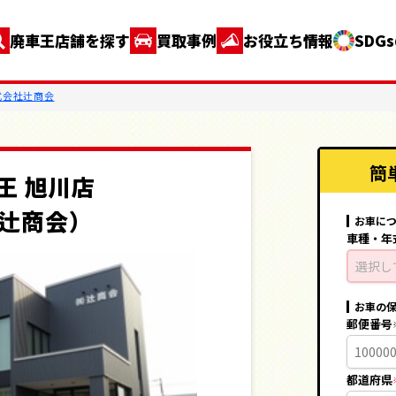
廃車王店舗を探す
買取事例
お役立ち情報
SDG
式会社辻商会
簡
王 旭川店
辻商会）
お車に
車種・年
選択し
お車の
郵便番号
都道府県