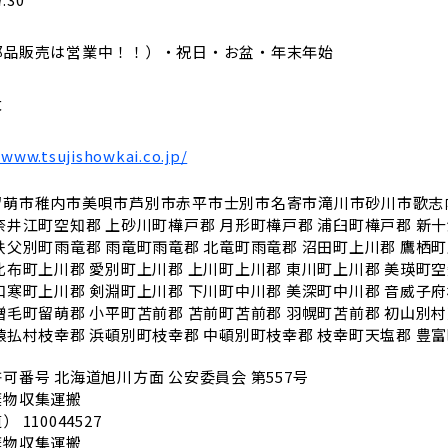
部品販売は営業中！！）・祝日・お盆・年末年始
太
/www.tsujishowkai.co.jp/
留萌市
稚内市
美唄市
芦別市
赤平市
士別市
名寄市
滝川市
砂川市
歌志
奈井江町
空知郡 上砂川町
樺戸郡 月形町
樺戸郡 浦臼町
樺戸郡 新
秩父別町
雨竜郡 雨竜町
雨竜郡 北竜町
雨竜郡 沼田町
上川郡 鷹栖町
比布町
上川郡 愛別町
上川郡 上川町
上川郡 東川町
上川郡 美瑛町
空
和寒町
上川郡 剣淵町
上川郡 下川町
中川郡 美深町
中川郡 音威子
増毛町
留萌郡 小平町
苫前郡 苫前町
苫前郡 羽幌町
苫前郡 初山別村
猿払村
枝幸郡 浜頓別町
枝幸郡 中頓別町
枝幸郡 枝幸町
天塩郡 豊
許可番号
北海道旭川方面 公安委員会 第557号
棄物収集運搬
 110044527
棄物収集運搬