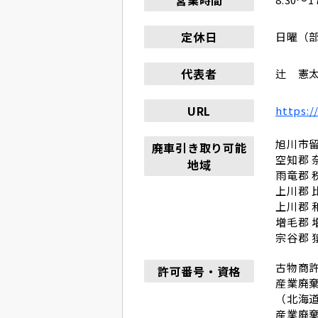
定休日
日曜（
代表者
辻 憲
URL
https:/
旭川市
廃車引き取り可能
空知郡 
地域
雨竜郡 
上川郡 
上川郡 
増毛郡 
宗谷郡 
古物商
許可番号・資格
産業廃
（北海道）
産業廃