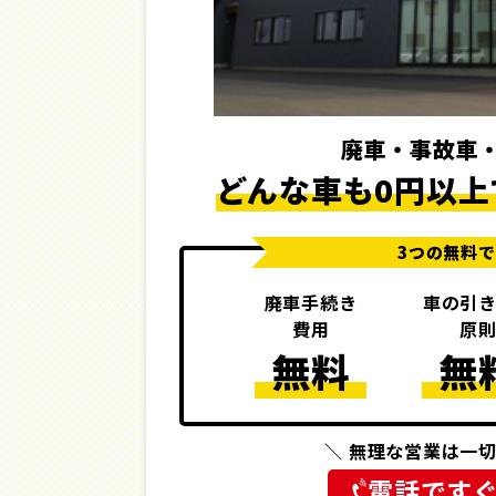
廃車・事故車
どんな車も0円以上
3つの無料
廃車手続き
車の引
費用
原
無料
無
＼ 無理な営業は一切
電話です