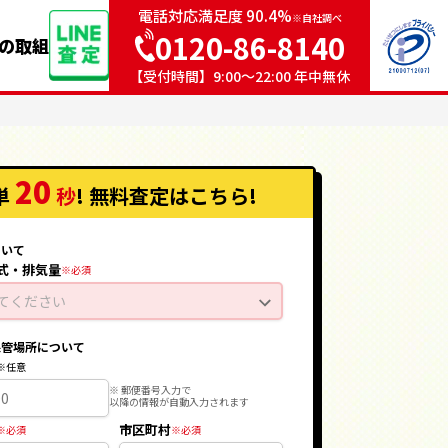
電話対応満足度 90.4%
※自社調べ
0120-86-8140
sの取組
【受付時間】9:00〜22:00 年中無休
20
単
秒
! 無料査定
はこちら
!
ついて
式・排気量
てください
保管場所について
※ 郵便番号入力で
以降の情報が自動入力されます
市区町村