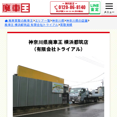
無料査定
0120-86-8140
受付時間 9:00~22:00 (年中無休)
廃車買取の廃車王
エリア一覧
神奈川県
神奈川県の店舗
廃車王 横浜都筑店 有限会社トライアル
買取実績
神奈川県廃車王 横浜都筑店
（有限会社トライアル）