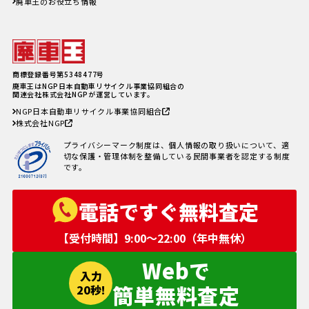
廃車王のお役立ち情報
廃車費用の内訳と相場は？手続き
の料金やお得に廃車にする方法を
紹介
軽自動車、何年乗り続けられる？
長持ちさせるためには
注意したい廃車買取業者とのよく
商標登録番号第5348477号
あるトラブル4選＆回避方法
廃車王はNGP日本自動車リサイクル事業協同組合の
廃車手続きを自分でする方必見！
関連会社株式会社NGPが運営しています。
自動車を廃車にする必要書類とや
NGP日本自動車リサイクル事業協同組合
り方
株式会社NGP
車の寿命の走行距離は？何年乗れ
る？走行距離の限界や年数の目安
プライバシーマーク制度は、個人情報の取り扱いについて、適
を解説！
切な保護・管理体制を整備している民間事業者を認定する制度
自動車税を滞納していても廃車に
です。
出来る？
電話ですぐ無料査定
【受付時間】9:00〜22:00（年中無休）
Webで
入力
簡単無料査定
20秒!