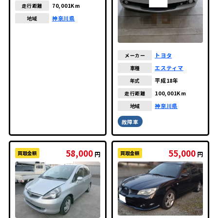
70,001Km
走行距離
神奈川県
地域
トヨタ
メーカー
エスティマ
車種
平成18年
年式
100,001Km
走行距離
神奈川県
地域
故障車
58,000
55,000
買取金額
買取金額
円
円