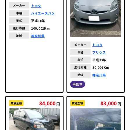
トヨタ
メーカー
ハイエースバン
車種
平成18年
年式
100,001Km
走行距離
神奈川県
地域
トヨタ
メーカー
プリウス
車種
平成23年
年式
80,001Km
走行距離
神奈川県
地域
事故車
84,000
83,000
買取金額
買取金額
円
円