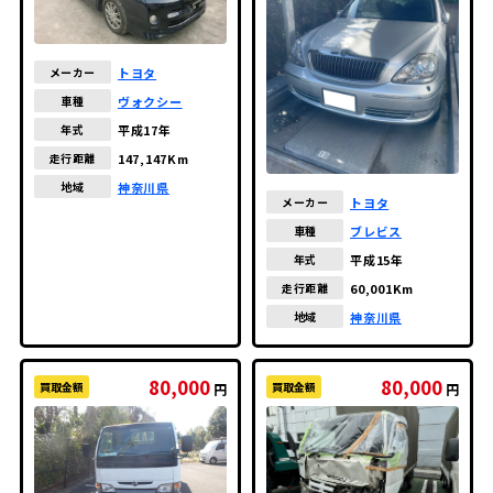
トヨタ
メーカー
ヴォクシー
車種
平成17年
年式
147,147Km
走行距離
神奈川県
地域
トヨタ
メーカー
ブレビス
車種
平成15年
年式
60,001Km
走行距離
神奈川県
地域
80,000
80,000
買取金額
買取金額
円
円