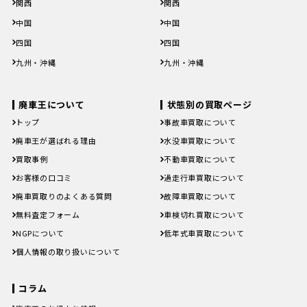
関西
関西
滋賀県
京都府
大阪府
兵庫県
奈良県
滋賀県
京都府
大阪府
兵庫県
奈良県
中国
中国
和歌山県
和歌山県
鳥取県
島根県
岡山県
広島県
山口県
鳥取県
島根県
岡山県
広島県
山口県
四国
四国
徳島県
香川県
愛媛県
高知県
徳島県
香川県
愛媛県
高知県
九州・沖縄
九州・沖縄
福岡県
佐賀県
長崎県
熊本県
大分県
福岡県
佐賀県
長崎県
熊本県
大分県
宮崎県
鹿児島県
沖縄県
宮崎県
鹿児島県
沖縄県
廃車王について
状態別の買取ページ
トップ
事故車買取について
廃車王が選ばれる理由
水没車買取について
買取事例
不動車買取について
お客様の口コミ
過走行車買取について
廃車買取りのよくある質問
故障車買取について
無料査定フォーム
車検切れ買取について
NGPについて
低年式車買取について
個人情報の取り扱いについて
コラム