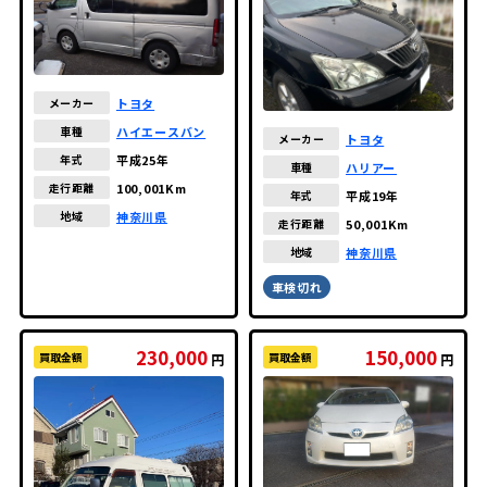
トヨタ
メーカー
ハイエースバン
車種
トヨタ
メーカー
平成25年
年式
ハリアー
車種
100,001Km
走行距離
平成19年
年式
神奈川県
地域
50,001Km
走行距離
神奈川県
地域
車検切れ
230,000
150,000
買取金額
買取金額
円
円