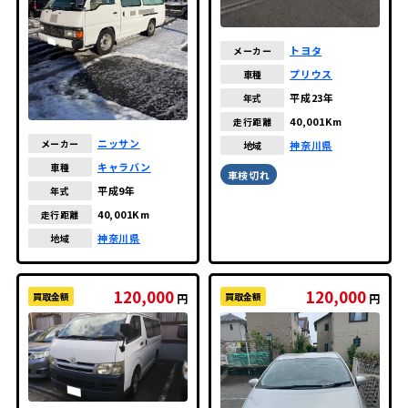
トヨタ
メーカー
プリウス
車種
平成23年
年式
40,001Km
走行距離
ニッサン
メーカー
神奈川県
地域
キャラバン
車種
車検切れ
平成9年
年式
40,001Km
走行距離
神奈川県
地域
120,000
120,000
買取金額
買取金額
円
円