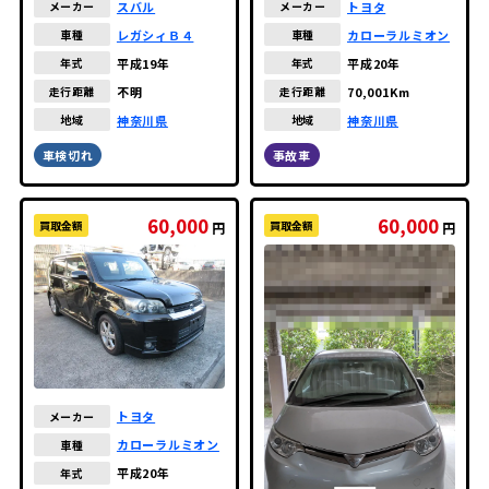
スバル
トヨタ
メーカー
メーカー
レガシィＢ４
カローラルミオン
車種
車種
平成19年
平成20年
年式
年式
不明
70,001Km
走行距離
走行距離
神奈川県
神奈川県
地域
地域
車検切れ
事故車
60,000
60,000
買取金額
買取金額
円
円
トヨタ
メーカー
カローラルミオン
車種
平成20年
年式