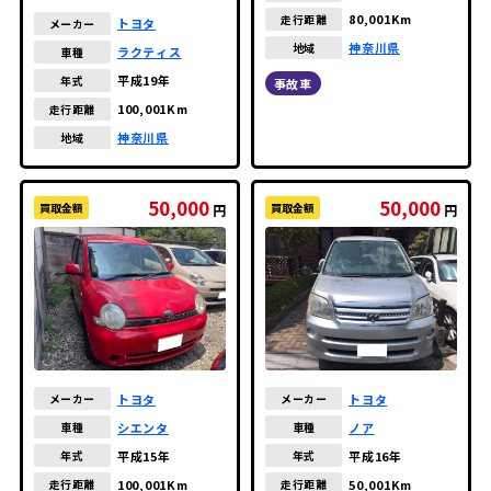
80,001Km
走行距離
トヨタ
メーカー
神奈川県
地域
ラクティス
車種
平成19年
年式
事故車
100,001Km
走行距離
神奈川県
地域
50,000
50,000
買取金額
買取金額
円
円
トヨタ
トヨタ
メーカー
メーカー
シエンタ
ノア
車種
車種
平成15年
平成16年
年式
年式
100,001Km
50,001Km
走行距離
走行距離