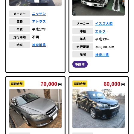
ニッサン
メーカー
アトラス
車種
イスズ大型
メーカー
平成17年
年式
エルフ
車種
不明
走行距離
平成22年
年式
神奈川県
地域
200,001Km
走行距離
神奈川県
地域
事故車
70,000
60,000
買取金額
買取金額
円
円