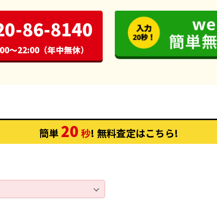
20-86-8140
00〜22:00（年中無休）
20
簡単
秒
! 無料査定
はこちら
!