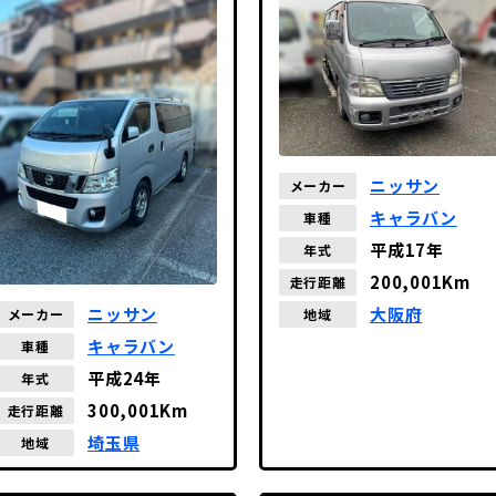
ニッサン
メーカー
キャラバン
車種
平成17年
年式
200,001Km
走行距離
ニッサン
大阪府
メーカー
地域
キャラバン
車種
平成24年
年式
300,001Km
走行距離
埼玉県
地域