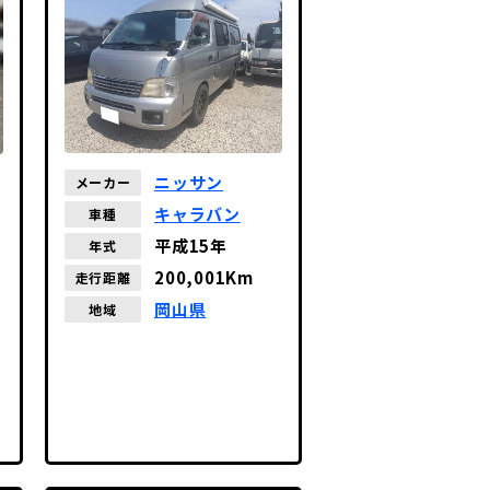
ニッサン
メーカー
キャラバン
車種
平成15年
年式
200,001Km
走行距離
岡山県
地域