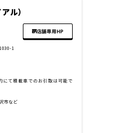
イアル
）
店舗専用HP
30-1
約にて積載車でのお引取は可能で
沢市など