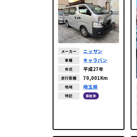
ニッサン
メーカー
キャラバン
車種
平成27年
年式
70,001Km
走行距離
埼玉県
地域
特記
事故車