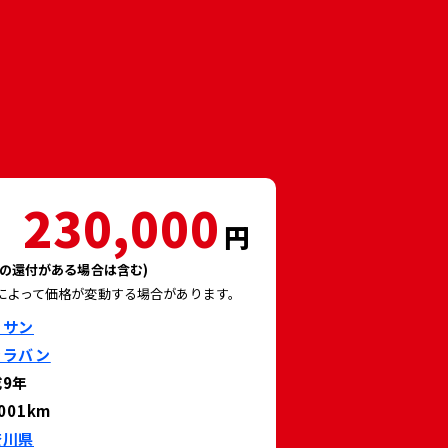
230,000
円
の還付がある場合は含む)
によって価格が変動する場合があります。
ッサン
ャラバン
9年
,001km
奈川県