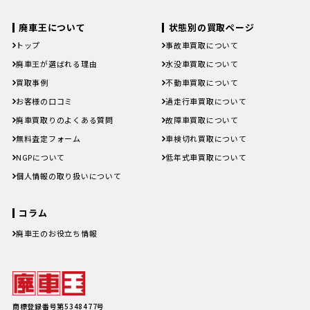
宮崎県
鹿児島県
沖縄県
宮崎県
鹿児島県
沖縄県
廃車王について
状態別の買取ページ
トップ
事故車買取について
廃車王が選ばれる理由
水没車買取について
買取事例
不動車買取について
お客様の口コミ
過走行車買取について
廃車買取りのよくある質問
故障車買取について
無料査定フォーム
車検切れ買取について
NGPについて
低年式車買取について
個人情報の取り扱いについて
コラム
廃車王のお役立ち情報
廃車費用の内訳と相場は？手続き
の料金やお得に廃車にする方法を
紹介
軽自動車、何年乗り続けられる？
長持ちさせるためには
注意したい廃車買取業者とのよく
商標登録番号第5348477号