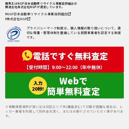
あるトラブル4選＆回避方法
廃車王はNGP日本自動車リサイクル事業協同組合の
廃車手続きを自分でする方必見！
関連会社株式会社NGPが運営しています。
自動車を廃車にする必要書類とや
NGP日本自動車リサイクル事業協同組合
り方
株式会社NGP
車の寿命の走行距離は？何年乗れ
る？走行距離の限界や年数の目安
プライバシーマーク制度は、個人情報の取り扱いについて、適
を解説！
切な保護・管理体制を整備している民間事業者を認定する制度
自動車税を滞納していても廃車に
です。
出来る？
電話ですぐ無料査定
【受付時間】9:00〜22:00（年中無休）
Webで
入力
簡単無料査定
20秒!
※車輌保管場所が狭い又は対応エリア外(離島含む)で引取が困難な場合は、レ
ッカー業者を利用して別料金を頂く、またはお断りさせていただく事がありま
す。