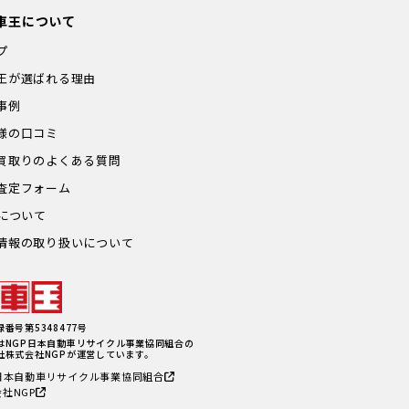
車王について
プ
王が選ばれる理由
事例
様の口コミ
買取りのよくある質問
査定フォーム
Pについて
情報の取り扱いについて
番号第5348477号
はNGP日本自動車リサイクル事業協同組合の
社株式会社NGPが運営しています。
P日本自動車リサイクル事業協同組合
社NGP