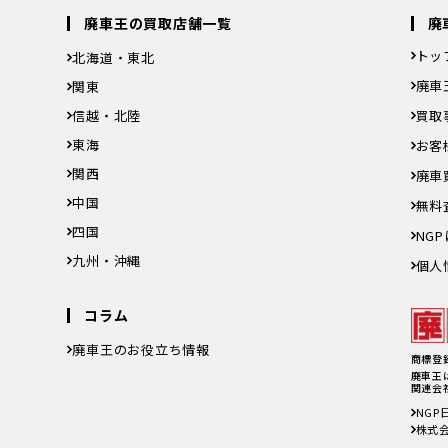
廃車王の買取店舗一覧
廃
トッ
北海道・東北
島県
北海道
青森県
岩手県
宮城県
秋田県
山形県
福島県
廃車
関東
奈川県
茨城県
栃木県
群馬県
埼玉県
千葉県
東京都
神奈川県
信越・北陸
買取
新潟県
富山県
石川県
福井県
山梨県
長野県
東海
お客
岐阜県
静岡県
愛知県
三重県
関西
廃車
滋賀県
京都府
大阪府
兵庫県
奈良県
和歌山県
中国
無料
鳥取県
島根県
岡山県
広島県
山口県
四国
NG
徳島県
香川県
愛媛県
高知県
九州・沖縄
個人
児島県
福岡県
佐賀県
長崎県
熊本県
大分県
宮崎県
鹿児島県
沖縄県
コラム
廃車王のお役立ち情報
商標登録
廃車費用の内訳と相場は？手続きの料金やお得
廃車王
関連会
に廃車にする方法を紹介
軽自動車、何年乗り続けられる？長持ちさせる
NG
ためには
株式会
注意したい廃車買取業者とのよくあるトラブル4