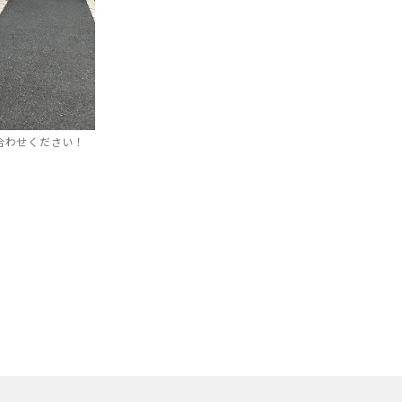
合わせください！
間受付中!
料査定
了!