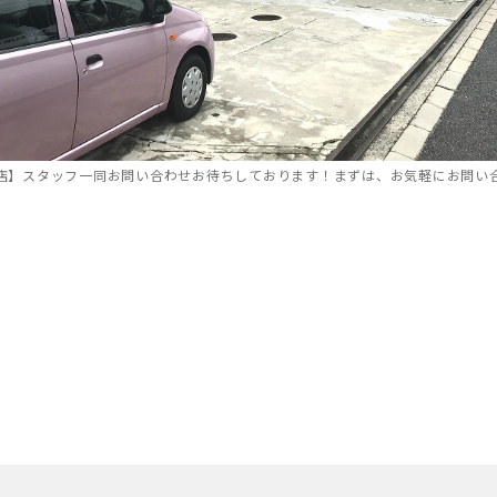
店】スタッフ一同お問い合わせお待ちしております！まずは、お気軽にお問い
65日!お電話で無料査定受付中
WEBでの査定はこちら! 24時
20-86-8140
Webで簡単無
時間】9:00〜22:00 年中無休
カンタンお手軽！ 20秒で入力完