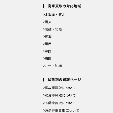
廃車買取の対応地域
北海道・東北
北海道
青森県
岩手県
宮城県
秋田県
山形県
福
関東
茨城県
栃木県
群馬県
埼玉県
千葉県
東京都
神
信越・北陸
新潟県
富山県
石川県
福井県
山梨県
長野県
東海
岐阜県
静岡県
愛知県
三重県
関西
滋賀県
京都府
大阪府
兵庫県
奈良県
和歌山県
中国
鳥取県
島根県
岡山県
広島県
山口県
四国
徳島県
香川県
愛媛県
高知県
九州・沖縄
福岡県
佐賀県
長崎県
熊本県
大分県
宮崎県
鹿
沖縄県
状態別の買取ページ
事故車買取について
水没車買取について
不動車買取について
過走行車買取について