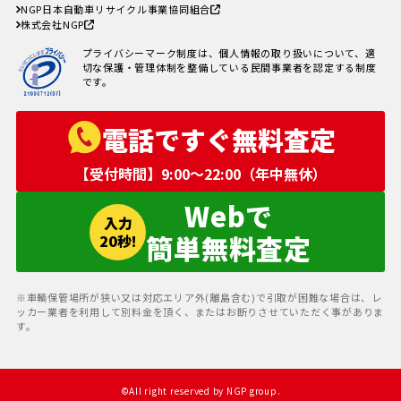
NGP日本自動車リサイクル事業協同組合
り方
株式会社NGP
車の寿命の走行距離は？何年乗れ
る？走行距離の限界や年数の目安
プライバシーマーク制度は、個人情報の取り扱いについて、適
を解説！
切な保護・管理体制を整備している民間事業者を認定する制度
自動車税を滞納していても廃車に
です。
出来る？
電話ですぐ無料査定
【受付時間】9:00〜22:00（年中無休）
Webで
入力
簡単無料査定
20秒!
※車輌保管場所が狭い又は対応エリア外(離島含む)で引取が困難な場合は、レ
ッカー業者を利用して別料金を頂く、またはお断りさせていただく事がありま
す。
©︎All right reserved by NGP group.