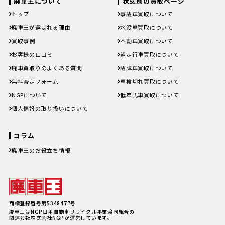
廃車王について
状態別の買取ページ
トップ
事故車買取について
廃車王が選ばれる理由
水没車買取について
買取事例
不動車買取について
お客様の口コミ
過走行車買取について
廃車買取りのよくある質問
故障車買取について
無料査定フォーム
車検切れ買取について
NGPについて
低年式車買取について
個人情報の取り扱いについて
コラム
廃車王のお役立ち情報
廃車費用の内訳と相場は？手続き
の料金やお得に廃車にする方法を
紹介
軽自動車、何年乗り続けられる？
長持ちさせるためには
注意したい廃車買取業者とのよく
商標登録番号第5348477号
あるトラブル4選＆回避方法
廃車王はNGP日本自動車リサイクル事業協同組合の
廃車手続きを自分でする方必見！
関連会社株式会社NGPが運営しています。
自動車を廃車にする必要書類とや