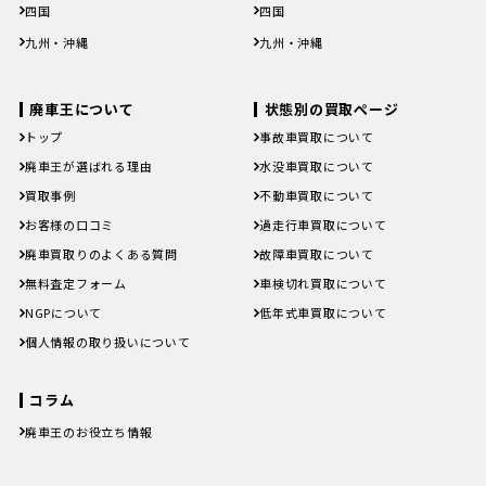
鳥取県
島根県
岡山県
広島県
山口県
鳥取県
島根県
岡山県
広島県
山口県
四国
四国
徳島県
香川県
愛媛県
高知県
徳島県
香川県
愛媛県
高知県
九州・沖縄
九州・沖縄
福岡県
佐賀県
長崎県
熊本県
大分県
福岡県
佐賀県
長崎県
熊本県
大分県
宮崎県
鹿児島県
沖縄県
宮崎県
鹿児島県
沖縄県
廃車王について
状態別の買取ページ
トップ
事故車買取について
廃車王が選ばれる理由
水没車買取について
買取事例
不動車買取について
お客様の口コミ
過走行車買取について
廃車買取りのよくある質問
故障車買取について
無料査定フォーム
車検切れ買取について
NGPについて
低年式車買取について
個人情報の取り扱いについて
コラム
廃車王のお役立ち情報
廃車費用の内訳と相場は？手続き
の料金やお得に廃車にする方法を