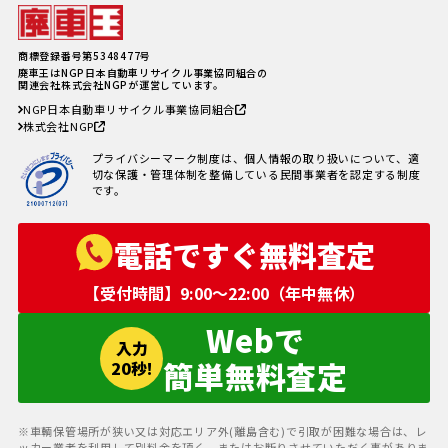
紹介
軽自動車、何年乗り続けられる？
長持ちさせるためには
注意したい廃車買取業者とのよく
商標登録番号第5348477号
あるトラブル4選＆回避方法
廃車王はNGP日本自動車リサイクル事業協同組合の
廃車手続きを自分でする方必見！
関連会社株式会社NGPが運営しています。
自動車を廃車にする必要書類とや
NGP日本自動車リサイクル事業協同組合
り方
株式会社NGP
車の寿命の走行距離は？何年乗れ
る？走行距離の限界や年数の目安
プライバシーマーク制度は、個人情報の取り扱いについて、適
を解説！
切な保護・管理体制を整備している民間事業者を認定する制度
自動車税を滞納していても廃車に
です。
出来る？
電話ですぐ無料査定
【受付時間】9:00〜22:00（年中無休）
Webで
入力
簡単無料査定
20秒!
※車輌保管場所が狭い又は対応エリア外(離島含む)で引取が困難な場合は、レ
ッカー業者を利用して別料金を頂く、またはお断りさせていただく事がありま