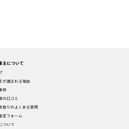
間受付中!
料査定
了!
車王について
プ
王が選ばれる理由
事例
様の口コミ
買取りのよくある質問
査定フォーム
Pについて