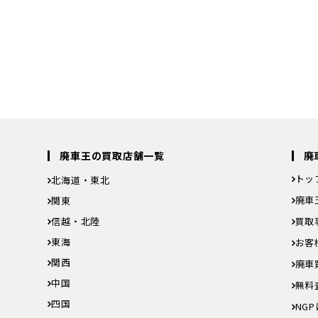
65日!お電話で無料査定受付中
WEBでの査定はこちら! 24時
20-86-8140
Webで簡単無
時間】9:00〜22:00 年中無休
カンタンお手軽！ 20秒で入力完
廃車王の買取店舗一覧
廃
トッ
北海道・東北
島県
北海道
青森県
岩手県
宮城県
秋田県
山形県
福島県
廃車
関東
奈川県
茨城県
栃木県
群馬県
埼玉県
千葉県
東京都
神奈川県
信越・北陸
買取
新潟県
富山県
石川県
福井県
山梨県
長野県
東海
お客
岐阜県
静岡県
愛知県
三重県
関西
廃車
滋賀県
京都府
大阪府
兵庫県
奈良県
和歌山県
中国
無料
鳥取県
島根県
岡山県
広島県
山口県
四国
NG