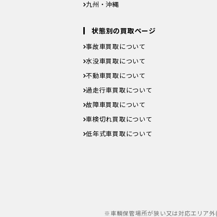
徳島県
香川県
愛媛県
高知県
九州・沖縄
福岡県
佐賀県
長崎県
熊本県
大分県
宮崎県
鹿
沖縄県
状態別の買取ページ
事故車買取について
水没車買取について
不動車買取について
過走行車買取について
故障車買取について
車検切れ買取について
低年式車買取について
※車輌保管場所が狭い又は対応エリア外