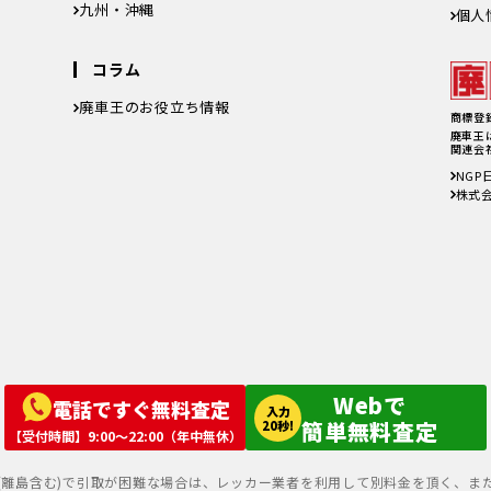
徳島県
香川県
愛媛県
高知県
九州・沖縄
個人
児島県
福岡県
佐賀県
長崎県
熊本県
大分県
宮崎県
鹿児島県
沖縄県
コラム
廃車王のお役立ち情報
商標登録
廃車費用の内訳と相場は？手続きの料金やお得
廃車王
関連会
に廃車にする方法を紹介
軽自動車、何年乗り続けられる？長持ちさせる
NG
ためには
株式会
注意したい廃車買取業者とのよくあるトラブル4
選＆回避方法
廃車手続きを自分でする方必見！自動車を廃車
にする必要書類とやり方
車の寿命の走行距離は？何年乗れる？走行距離
の限界や年数の目安を解説！
自動車税を滞納していても廃車に出来る？
Webで
電話ですぐ無料査定
入力
簡単無料査定
20秒!
【受付時間】9:00〜22:00（年中無休）
(離島含む)で引取が困難な場合は、レッカー業者を利用して別料金を頂く、ま