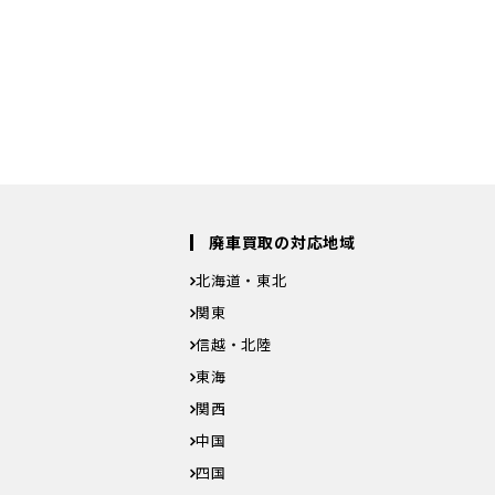
3
01
【受付
廃車買取の対応地域
北海道・東北
北海道
青森県
岩手県
宮城県
秋田県
山形県
福
関東
茨城県
栃木県
群馬県
埼玉県
千葉県
東京都
神
信越・北陸
新潟県
富山県
石川県
福井県
山梨県
長野県
東海
岐阜県
静岡県
愛知県
三重県
関西
滋賀県
京都府
大阪府
兵庫県
奈良県
和歌山県
中国
鳥取県
島根県
岡山県
広島県
山口県
四国