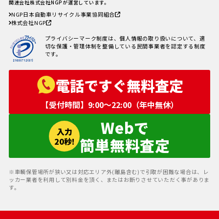
廃車手続きを自分でする方必見！
関連会社株式会社NGPが運営しています。
自動車を廃車にする必要書類とや
NGP日本自動車リサイクル事業協同組合
り方
株式会社NGP
車の寿命の走行距離は？何年乗れ
る？走行距離の限界や年数の目安
プライバシーマーク制度は、個人情報の取り扱いについて、適
を解説！
切な保護・管理体制を整備している民間事業者を認定する制度
自動車税を滞納していても廃車に
です。
出来る？
電話ですぐ無料査定
【受付時間】9:00〜22:00（年中無休）
Webで
入力
簡単無料査定
20秒!
※車輌保管場所が狭い又は対応エリア外(離島含む)で引取が困難な場合は、レ
ッカー業者を利用して別料金を頂く、またはお断りさせていただく事がありま
す。