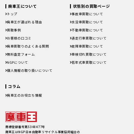
廃車王について
状態別の買取ページ
トップ
事故車買取について
廃車王が選ばれる理由
水没車買取について
買取事例
不動車買取について
お客様の口コミ
過走行車買取について
廃車買取りのよくある質問
故障車買取について
無料査定フォーム
車検切れ買取について
NGPについて
低年式車買取について
個人情報の取り扱いについて
コラム
廃車王のお役立ち情報
廃車費用の内訳と相場は？手続き
の料金やお得に廃車にする方法を
紹介
軽自動車、何年乗り続けられる？
長持ちさせるためには
注意したい廃車買取業者とのよく
商標登録番号第5348477号
あるトラブル4選＆回避方法
廃車王はNGP日本自動車リサイクル事業協同組合の