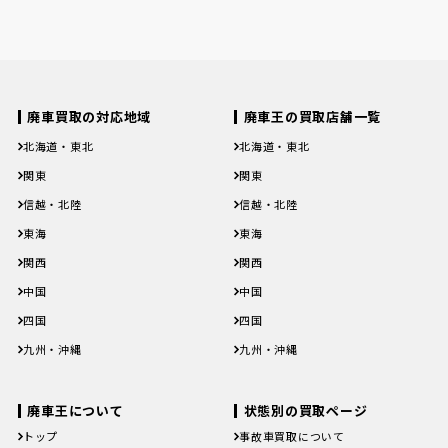
廃車買取の対応地域
廃車王の買取店舗一覧
北海道・東北
北海道・東北
北海道
青森県
岩手県
宮城県
秋田県
北海道
青森県
岩手県
宮城県
秋田県
関東
関東
山形県
福島県
山形県
福島県
茨城県
栃木県
群馬県
埼玉県
千葉県
茨城県
栃木県
群馬県
埼玉県
千葉県
信越・北陸
信越・北陸
東京都
神奈川県
東京都
神奈川県
新潟県
富山県
石川県
福井県
山梨県
新潟県
富山県
石川県
福井県
山梨県
東海
東海
長野県
長野県
岐阜県
静岡県
愛知県
三重県
岐阜県
静岡県
愛知県
三重県
関西
関西
滋賀県
京都府
大阪府
兵庫県
奈良県
滋賀県
京都府
大阪府
兵庫県
奈良県
中国
中国
和歌山県
和歌山県
鳥取県
島根県
岡山県
広島県
山口県
鳥取県
島根県
岡山県
広島県
山口県
四国
四国
徳島県
香川県
愛媛県
高知県
徳島県
香川県
愛媛県
高知県
九州・沖縄
九州・沖縄
福岡県
佐賀県
長崎県
熊本県
大分県
福岡県
佐賀県
長崎県
熊本県
大分県
宮崎県
鹿児島県
沖縄県
宮崎県
鹿児島県
沖縄県
廃車王について
状態別の買取ページ
トップ
事故車買取について