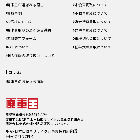
廃車王が選ばれる理由
水没車買取について
買取事例
不動車買取について
お客様の口コミ
過走行車買取について
廃車買取りのよくある質問
故障車買取について
無料査定フォーム
車検切れ買取について
NGPについて
低年式車買取について
個人情報の取り扱いについて
コラム
廃車王のお役立ち情報
廃車費用の内訳と相場は？手続き
の料金やお得に廃車にする方法を
紹介
軽自動車、何年乗り続けられる？
長持ちさせるためには
注意したい廃車買取業者とのよく
商標登録番号第5348477号
あるトラブル4選＆回避方法
廃車王はNGP日本自動車リサイクル事業協同組合の
廃車手続きを自分でする方必見！
関連会社株式会社NGPが運営しています。
自動車を廃車にする必要書類とや
NGP日本自動車リサイクル事業協同組合
り方
株式会社NGP
車の寿命の走行距離は？何年乗れ