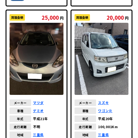
25,000
20,000
買取金額
買取金額
円
円
マツダ
スズキ
メーカー
メーカー
デミオ
ワゴンＲ
車種
車種
平成21年
平成20年
年式
年式
不明
100,001Km
走行距離
走行距離
三重県
三重県
地域
地域