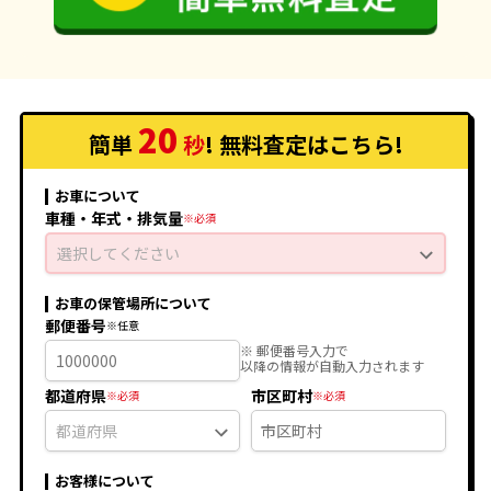
20
簡単
秒
! 無料査定
はこちら
!
お車について
車種・年式・排気量
選択してください
お車の保管場所について
郵便番号
※ 郵便番号入力で
以降の情報が自動入力されます
都道府県
市区町村
お客様について