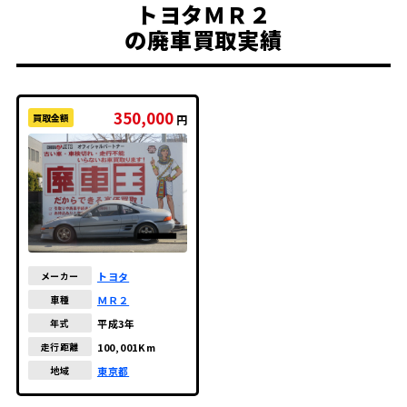
トヨタＭＲ２
の廃車買取実績
350,000
買取金額
円
トヨタ
メーカー
ＭＲ２
車種
平成3年
年式
100,001Km
走行距離
東京都
地域