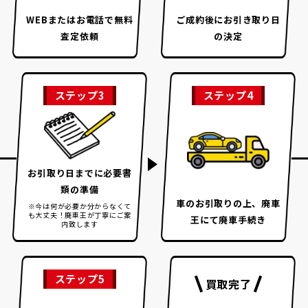
WEBまたはお電話で
無料
ご成約後に
お引き取り日
査定依頼
の決定
ステップ3
ステップ4
お引取り日までに
必要書
類の準備
車のお引取りの上、
廃車
※今は何が必要か分からなくて
も大丈夫！
廃車王が丁寧にご案
王にて廃車手続き
内致します
ステップ5
買取完了