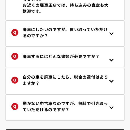
お近くの廃車王店では、持ち込みの査定も大
歓迎です。
廃車にしたいのですが、買い取っていただけ
るのですか？
年式・車種、お車の状況などにより、買取り
の可否、金額などが異なります。まずは「
査
定フォーム
」からお問い合わせください。廃
廃車するにはどんな書類が必要ですか？
車王は自動車リサイクル法の定める引取り業
手続きに必要な書類はお客様の状況によって
者です。
異なります。
詳しくはご依頼後に担当店舗からご案内して
自分の車を廃車にしたら、税金の還付はあり
※自動車リサイクル法により使用済み自動車
おりますのでご安心下さい。
ますか？
は、認可登録業者に引き渡すことが義務付け
参考程度ではございますが、必要書類チェッ
はい、車両買取り価格とは別に、税金・保険
られています。
ク
フローチャート
で『一般的に』必要となる
の還付が受け取れます。廃車王では「自動車
書類を確認することができます。
税（軽自動車を除く。当該年度納税者様）」
動かない中古車なのですが、無料で引き取っ
だけではなく、「自賠責保険」「重量税」の
ていただけるのですか？
還付もご案内しております。
はい、動かない中古車でも事故車でも、原則
無料で積載車にてお引取りお伺いしておりま
す。