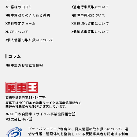
お客様の口コミ
過走行車買取について
廃車買取りのよくある質問
故障車買取について
無料査定フォーム
車検切れ買取について
NGPについて
低年式車買取について
個人情報の取り扱いについて
コラム
廃車王のお役立ち情報
廃車費用の内訳と相場は？手続き
の料金やお得に廃車にする方法を
紹介
軽自動車、何年乗り続けられる？
長持ちさせるためには
注意したい廃車買取業者とのよく
商標登録番号第5348477号
あるトラブル4選＆回避方法
廃車王はNGP日本自動車リサイクル事業協同組合の
廃車手続きを自分でする方必見！
関連会社株式会社NGPが運営しています。
自動車を廃車にする必要書類とや
NGP日本自動車リサイクル事業協同組合
り方
株式会社NGP
車の寿命の走行距離は？何年乗れ
る？走行距離の限界や年数の目安
プライバシーマーク制度は、個人情報の取り扱いについて、適
を解説！
切な保護・管理体制を整備している民間事業者を認定する制度
自動車税を滞納していても廃車に