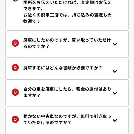
場所をお伝えいただければ、査定額はお伝え
できます。
お近くの廃車王店では、持ち込みの査定も大
歓迎です。
廃車にしたいのですが、買い取っていただけ
るのですか？
年式・車種、お車の状況などにより、買取り
の可否、金額などが異なります。まずは「
査
定フォーム
」からお問い合わせください。廃
廃車するにはどんな書類が必要ですか？
車王は自動車リサイクル法の定める引取り業
手続きに必要な書類はお客様の状況によって
者です。
異なります。
詳しくはご依頼後に担当店舗からご案内して
自分の車を廃車にしたら、税金の還付はあり
※自動車リサイクル法により使用済み自動車
おりますのでご安心下さい。
ますか？
は、認可登録業者に引き渡すことが義務付け
参考程度ではございますが、必要書類チェッ
はい、車両買取り価格とは別に、税金・保険
られています。
ク
フローチャート
で『一般的に』必要となる
の還付が受け取れます。廃車王では「自動車
書類を確認することができます。
税（軽自動車を除く。当該年度納税者様）」
動かない中古車なのですが、無料で引き取っ
だけではなく、「自賠責保険」「重量税」の
ていただけるのですか？
還付もご案内しております。
はい、動かない中古車でも事故車でも、原則