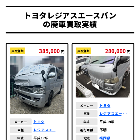
トヨタレジアスエースバン
の廃車買取実績
385,000
280,000
買取金額
買取金額
円
円
トヨタ
メーカー
レジアスエースバ
車種
ン
平成19年
トヨタ
年式
メーカー
不明
レジアスエースバ
走行距離
車種
ン
福岡県
平成17年
地域
年式