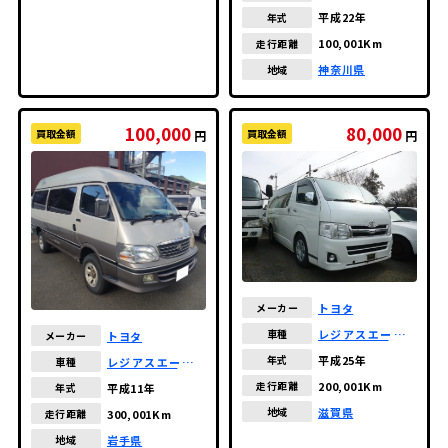
ン
平成22年
年式
100,001Km
走行距離
神奈川県
地域
100,000
80,000
買取金額
買取金額
円
円
トヨタ
メーカー
レジアスエースバ
車種
トヨタ
メーカー
ン
平成25年
年式
レジアスエースバ
車種
ン
200,001Km
走行距離
平成11年
年式
滋賀県
地域
300,001Km
走行距離
岩手県
地域