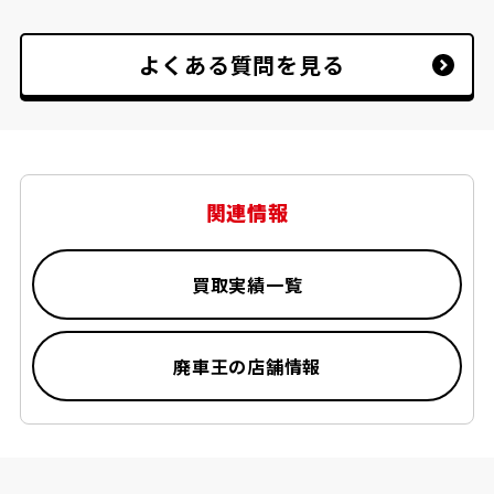
無料で積載車にてお引取りお伺いしておりま
す。
※但し、道幅が狭く積載車が入れない場合等
よくある質問を見る
お断りをさせていただく場合がございます。
関連情報
買取実績一覧
廃車王の店舗情報