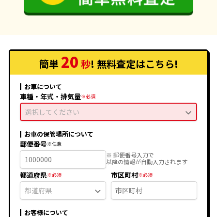
20
簡単
秒
! 無料査定
はこちら
!
お車について
車種・年式・排気量
選択してください
お車の保管場所について
郵便番号
※ 郵便番号入力で
以降の情報が自動入力されます
都道府県
市区町村
お客様について