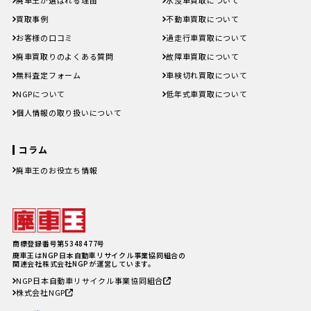
買取事例
不動車買取について
お客様の口コミ
過走行車買取について
廃車買取りのよくある質問
故障車買取について
無料査定フォーム
車検切れ買取について
NGPについて
低年式車買取について
個人情報の取り扱いについて
コラム
廃車王のお役立ち情報
廃車費用の内訳と相場は？手続き
の料金やお得に廃車にする方法を
紹介
軽自動車、何年乗り続けられる？
長持ちさせるためには
注意したい廃車買取業者とのよく
商標登録番号第5348477号
あるトラブル4選＆回避方法
廃車王はNGP日本自動車リサイクル事業協同組合の
廃車手続きを自分でする方必見！
関連会社株式会社NGPが運営しています。
自動車を廃車にする必要書類とや
NGP日本自動車リサイクル事業協同組合
り方
株式会社NGP
車の寿命の走行距離は？何年乗れ
る？走行距離の限界や年数の目安