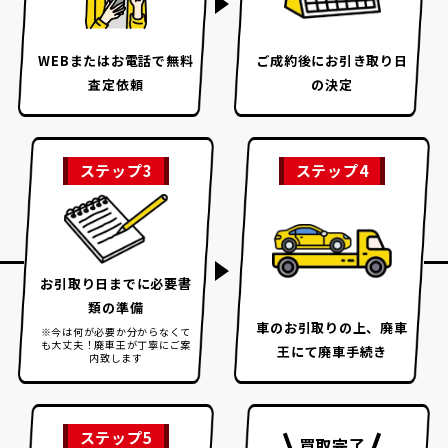
WEBまたはお電話で
無料
ご成約後に
お引き取り日
査定依頼
の決定
ステップ3
ステップ4
お引取り日までに
必要書
類の準備
車のお引取りの上、
廃車
※今は何が必要か分からなくて
も大丈夫！
廃車王が丁寧にご案
王にて廃車手続き
内致します
ステップ5
買取完了