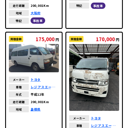
200,001Km
走行距離
事故車
特記
大阪府
地域
事故車
特記
175,000
170,000
買取金額
買取金額
円
円
トヨタ
メーカー
レジアスエースバ
車種
ン
平成12年
年式
200,001Km
走行距離
島根県
地域
トヨタ
メーカー
レジアスエースバ
車種