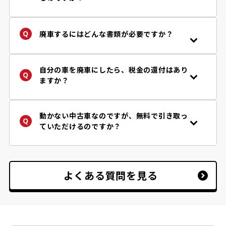
年式・車種、お車の状況などにより、買取り
の可否、金額などが異なります。まずは「
査
定フォーム
」からお問い合わせください。廃
廃車するにはどんな書類が必要ですか？
車王は自動車リサイクル法の定める引取り業
手続きに必要な書類はお客様の状況によって
者です。
異なります。
詳しくはご依頼後に担当店舗からご案内して
自分の車を廃車にしたら、税金の還付はあり
※自動車リサイクル法により使用済み自動車
おりますのでご安心下さい。
ますか？
は、認可登録業者に引き渡すことが義務付け
参考程度ではございますが、必要書類チェッ
はい、車両買取り価格とは別に、税金・保険
られています。
ク
フローチャート
で『一般的に』必要となる
の還付が受け取れます。廃車王では「自動車
書類を確認することができます。
税（軽自動車を除く。当該年度納税者様）」
動かない中古車なのですが、無料で引き取っ
だけではなく、「自賠責保険」「重量税」の
ていただけるのですか？
還付もご案内しております。
はい、動かない中古車でも事故車でも、原則
無料で積載車にてお引取りお伺いしておりま
す。
※但し、道幅が狭く積載車が入れない場合等
よくある質問を見る
お断りをさせていただく場合がございます。