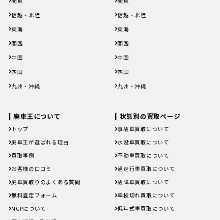
関東
関東
山形県
福島県
山形県
福島県
茨城県
栃木県
群馬県
埼玉県
千葉県
茨城県
栃木県
群馬県
埼玉県
千葉県
信越・北陸
信越・北陸
東京都
神奈川県
東京都
神奈川県
新潟県
富山県
石川県
福井県
山梨県
新潟県
富山県
石川県
福井県
山梨県
東海
東海
長野県
長野県
岐阜県
静岡県
愛知県
三重県
岐阜県
静岡県
愛知県
三重県
関西
関西
滋賀県
京都府
大阪府
兵庫県
奈良県
滋賀県
京都府
大阪府
兵庫県
奈良県
中国
中国
和歌山県
和歌山県
鳥取県
島根県
岡山県
広島県
山口県
鳥取県
島根県
岡山県
広島県
山口県
四国
四国
徳島県
香川県
愛媛県
高知県
徳島県
香川県
愛媛県
高知県
九州・沖縄
九州・沖縄
福岡県
佐賀県
長崎県
熊本県
大分県
福岡県
佐賀県
長崎県
熊本県
大分県
宮崎県
鹿児島県
沖縄県
宮崎県
鹿児島県
沖縄県
廃車王について
状態別の買取ページ
トップ
事故車買取について
廃車王が選ばれる理由
水没車買取について
買取事例
不動車買取について
お客様の口コミ
過走行車買取について
廃車買取りのよくある質問
故障車買取について
無料査定フォーム
車検切れ買取について
NGPについて
低年式車買取について