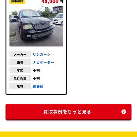
48,000
買取金額
円
リンカーン
メーカー
ナビゲーター
車種
不明
年式
不明
走行距離
徳島県
地域
買取事例をもっと見る