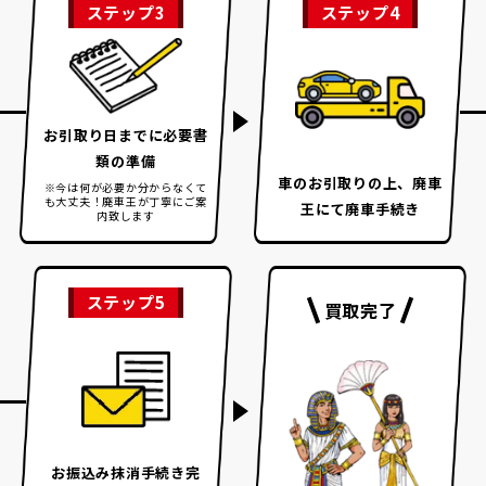
ステップ3
ステップ4
お引取り日までに
必要書
類の準備
車のお引取りの上、
廃車
※今は何が必要か分からなくて
も大丈夫！
廃車王が丁寧にご案
王にて廃車手続き
内致します
ステップ5
買取完了
お振込み
抹消手続き完