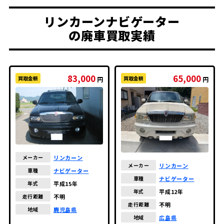
リンカーンナビゲーター
の廃車買取実績
83,000
65,000
買取金額
買取金額
円
円
リンカーン
メーカー
リンカーン
メーカー
ナビゲーター
車種
ナビゲーター
車種
平成15年
年式
平成12年
年式
不明
走行距離
不明
走行距離
鹿児島県
地域
広島県
地域