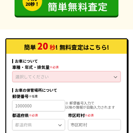
20
簡単
秒
! 無料査定
はこちら
!
お車について
車種・年式・排気量
選択してください
お車の保管場所について
郵便番号
※ 郵便番号入力で
以降の情報が自動入力されます
都道府県
市区町村