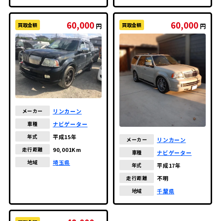
60,000
60,000
買取金額
買取金額
円
円
リンカーン
メーカー
ナビゲーター
車種
平成15年
年式
リンカーン
メーカー
90,001Km
走行距離
ナビゲーター
車種
埼玉県
地域
平成17年
年式
不明
走行距離
千葉県
地域