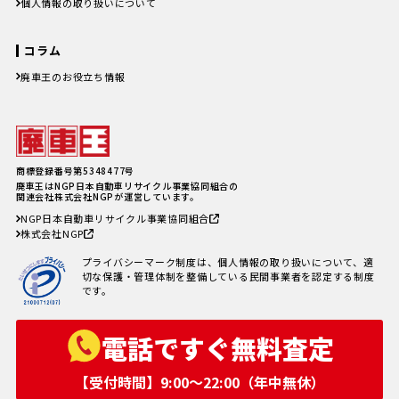
個人情報の取り扱いについて
コラム
廃車王のお役立ち情報
廃車費用の内訳と相場は？手続き
の料金やお得に廃車にする方法を
紹介
軽自動車、何年乗り続けられる？
長持ちさせるためには
注意したい廃車買取業者とのよく
商標登録番号第5348477号
あるトラブル4選＆回避方法
廃車王はNGP日本自動車リサイクル事業協同組合の
廃車手続きを自分でする方必見！
関連会社株式会社NGPが運営しています。
自動車を廃車にする必要書類とや
NGP日本自動車リサイクル事業協同組合
り方
株式会社NGP
車の寿命の走行距離は？何年乗れ
る？走行距離の限界や年数の目安
プライバシーマーク制度は、個人情報の取り扱いについて、適
を解説！
切な保護・管理体制を整備している民間事業者を認定する制度
自動車税を滞納していても廃車に
です。
出来る？
電話ですぐ無料査定
【受付時間】9:00〜22:00（年中無休）