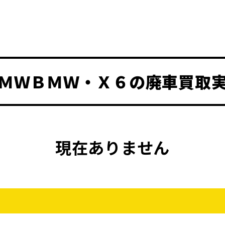
ＭＷＢＭＷ・Ｘ６
の廃車買取
現在ありません