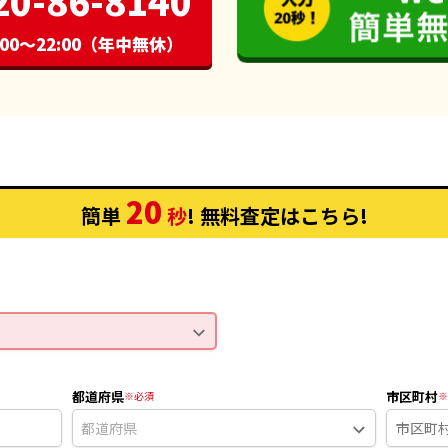
00〜22:00（年中無休）
20
簡単
秒
! 無料査定
はこちら
!
都道府県
市区町村