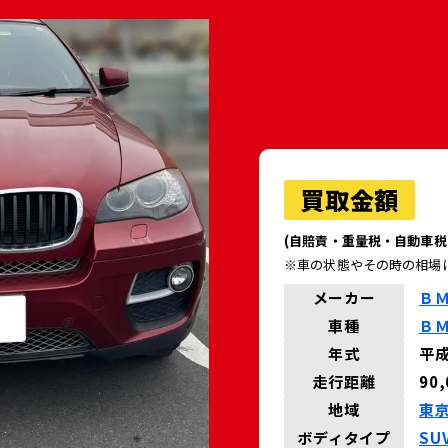
買取金額
(自賠責・重量税・自動車税
※車の状態やその時の相場
メーカー
Ｂ
車種
Ｂ
年式
平成
走行距離
90
地域
東
ボディタイプ
SU