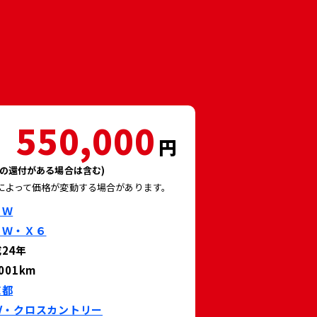
550,000
円
の還付がある場合は含む)
によって価格が変動する場合があります。
ＭＷ
ＭＷ・Ｘ６
24年
,001km
京都
V・クロスカントリー