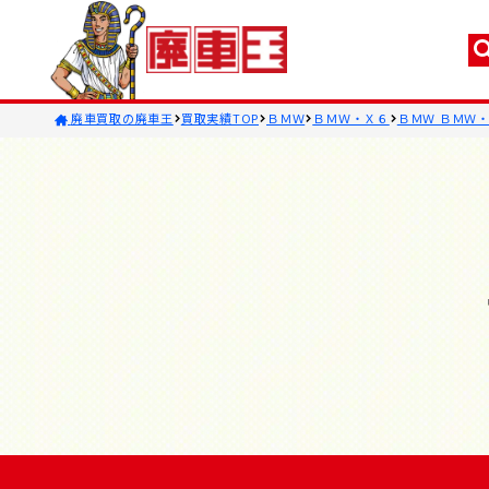
廃車買取の廃車王
買取実績TOP
ＢＭＷ
ＢＭＷ・Ｘ６
ＢＭＷ ＢＭＷ・