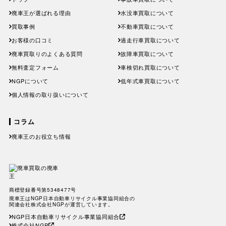
廃車王が選ばれる理由
水没車買取について
買取事例
不動車買取について
お客様の口コミ
過走行車買取について
廃車買取りのよくある質問
故障車買取について
無料査定フォーム
車検切れ買取について
NGPについて
低年式車買取について
個人情報の取り扱いについて
コラム
廃車王のお役立ち情報
廃車費用の内訳と相場は？手続き
の料金やお得に廃車にする方法を
紹介
軽自動車、何年乗り続けられる？
長持ちさせるためには
注意したい廃車買取業者とのよく
商標登録番号第5348477号
あるトラブル4選＆回避方法
廃車王はNGP日本自動車リサイクル事業協同組合の
廃車手続きを自分でする方必見！
関連会社株式会社NGPが運営しています。
自動車を廃車にする必要書類とや
NGP日本自動車リサイクル事業協同組合
り方
株式会社NGP