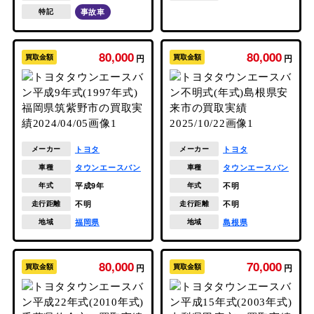
事故車
特記
80,000
80,000
買取金額
円
買取金額
円
トヨタ
トヨタ
メーカー
メーカー
タウンエースバン
タウンエースバン
車種
車種
平成9年
不明
年式
年式
不明
不明
走行距離
走行距離
福岡県
島根県
地域
地域
80,000
70,000
買取金額
円
買取金額
円