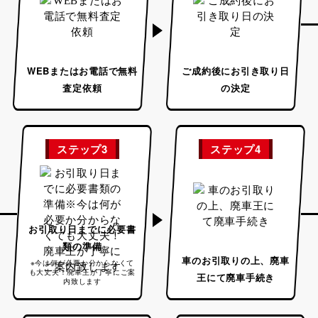
WEBまたはお電話で
無料
ご成約後に
お引き取り日
査定依頼
の決定
ステップ3
ステップ4
お引取り日までに
必要書
類の準備
車のお引取りの上、
廃車
※今は何が必要か分からなくて
も大丈夫！
廃車王が丁寧にご案
王にて廃車手続き
内致します