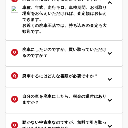
車種、年式、走行キロ、車検期間、お引取り
場所をお伝えいただければ、査定額はお伝え
できます。
お近くの廃車王店では、持ち込みの査定も大
歓迎です。
廃車にしたいのですが、買い取っていただけ
るのですか？
年式・車種、お車の状況などにより、買取り
の可否、金額などが異なります。まずは「
査
定フォーム
」からお問い合わせください。廃
廃車するにはどんな書類が必要ですか？
車王は自動車リサイクル法の定める引取り業
手続きに必要な書類はお客様の状況によって
者です。
異なります。
詳しくはご依頼後に担当店舗からご案内して
自分の車を廃車にしたら、税金の還付はあり
※自動車リサイクル法により使用済み自動車
おりますのでご安心下さい。
ますか？
は、認可登録業者に引き渡すことが義務付け
参考程度ではございますが、必要書類チェッ
はい、車両買取り価格とは別に、税金・保険
られています。
ク
フローチャート
で『一般的に』必要となる
の還付が受け取れます。廃車王では「自動車
書類を確認することができます。
税（軽自動車を除く。当該年度納税者様）」
動かない中古車なのですが、無料で引き取っ