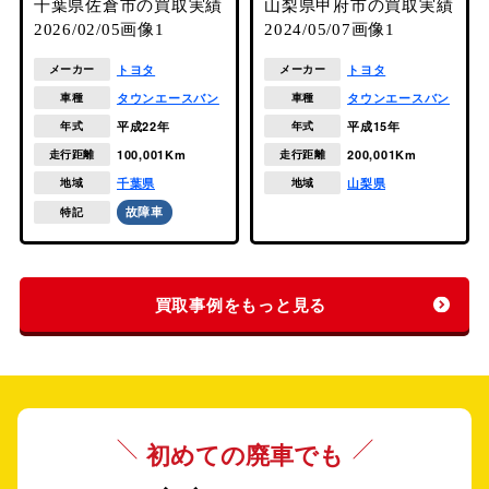
トヨタ
トヨタ
メーカー
メーカー
タウンエースバン
タウンエースバン
車種
車種
平成22年
平成15年
年式
年式
100,001Km
200,001Km
走行距離
走行距離
千葉県
山梨県
地域
地域
故障車
特記
買取事例をもっと見る
初めての廃車でも