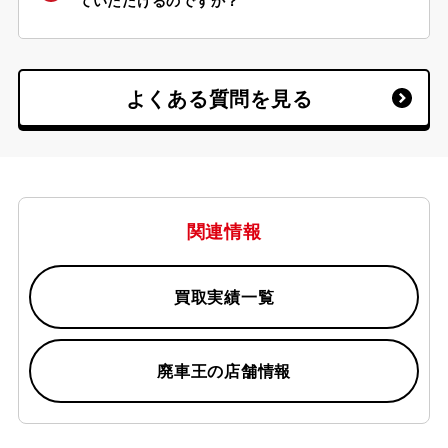
だけではなく、「自賠責保険」「重量税」の
ていただけるのですか？
還付もご案内しております。
はい、動かない中古車でも事故車でも、原則
無料で積載車にてお引取りお伺いしておりま
す。
※但し、道幅が狭く積載車が入れない場合等
よくある質問を見る
お断りをさせていただく場合がございます。
関連情報
買取実績一覧
廃車王の店舗情報