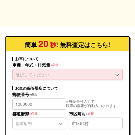
20
簡単
秒
! 無料査定
はこちら
!
お車について
車種・年式・排気量
選択してください
お車の保管場所について
郵便番号
※ 郵便番号入力で
以降の情報が自動入力されます
都道府県
市区町村