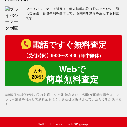
車の寿命の走行距離は？何年乗れ
る？走行距離の限界や年数の目安
プライバシーマーク制度は、個人情報の取り扱いについて、適
を解説！
切な保護・管理体制を整備している民間事業者を認定する制度
自動車税を滞納していても廃車に
です。
出来る？
電話ですぐ無料査定
【受付時間】9:00〜22:00（年中無休）
Webで
入力
簡単無料査定
20秒!
※車輌保管場所が狭い又は対応エリア外(離島含む)で引取が困難な場合は、レ
ッカー業者を利用して別料金を頂く、またはお断りさせていただく事がありま
す。
©︎All right reserved by NGP group.