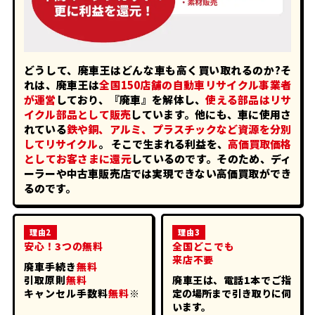
どうして、廃車王はどんな車も高く買い取れるのか?そ
れは、廃車王は
全国150店舗の自動車リサイクル事業者
が運営
しており、『廃車』を解体し、
使える部品はリサ
イクル部品として販売
しています。他にも、車に使用さ
れている
鉄や銅、アルミ、プラスチックなど資源を分別
してリサイクル
。
そこで生まれる利益を、
高価買取価格
としてお客さまに還元
しているのです。そのため、ディ
ーラーや中古車販売店では実現できない高価買取ができ
るのです。
理由2
理由3
安心！3つの無料
全国どこでも
来店不要
廃車手続き
無料
引取原則
無料
廃車王は、電話1本でご指
キャンセル手数料
無料
※
定の場所まで引き取りに伺
います。