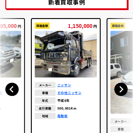
新着買取事例
05,000
1,150,000
買取金額
買取金額
円
円
ニッサン
メーカー
ス
その他ニッサン
車種
平成8年
年式
m
500,001Km
走行距離
鳥取県
地域
メーカー
車種