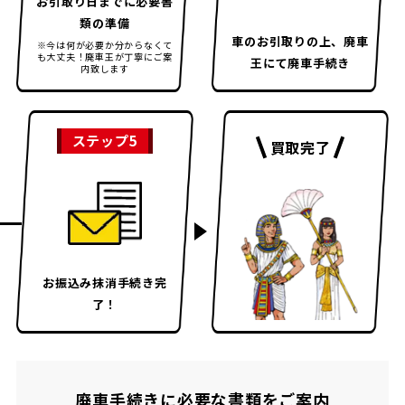
お引取り日までに
必要書
類の準備
車のお引取りの上、
廃車
※今は何が必要か分からなくて
も大丈夫！
廃車王が丁寧にご案
王にて廃車手続き
内致します
ステップ5
買取完了
お振込み
抹消手続き完
了！
廃車手続きに必要な書類をご案内