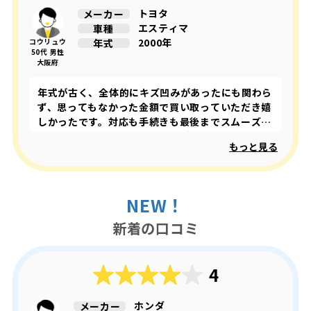
が分かり、お願いしました。 取りに来ていただい
トヨタ
メーカー
たお店の方も親切でしたし、数回電話で問い合わせ
エスティマ
車種
た際にも丁寧に対応していただけて良かったです。
2000年
年式
コウリュウ
次回必要になった際には、またこちらにお願いしよ
50代 男性
大阪府
うと思います。 ありがとうございました。
年式が古く、全体的にキズ凹みがあったにも関わら
ず、思ってもなかった金額で買い取っていただき嬉
しかったです。対応も手続きも最後までスムーズ
で、ストレスなしでした。機会があればまた利用し
もっと見る
たいと思います。
NEW！
新着の口コミ
4
ホンダ
メーカー