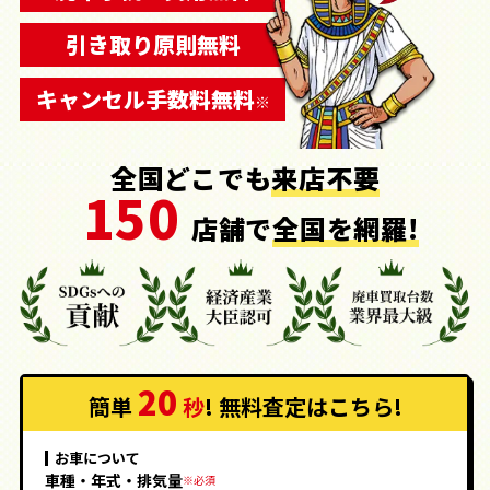
引き取り
原則
無料
キャンセル
手数料
無料
※
全国どこでも
来店不要
150
店舗で
全国を網羅!
20
簡単
秒
! 無料査定
はこちら
!
お車について
車種・年式・排気量