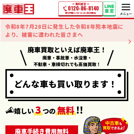
無料査定
0120-86-8140
受付時間 9:00~22:00 (年中無休)
令和8年7月28日に発生した令和8年熊本地震に
より、被害に遭われた皆さまへ
廃車買取といえば廃車王！
廃車・事故車・水没車・
不動車・車検切れでも高価買取！
どんな車も
買い取ります！
3
!!
無料
嬉しい
つの
廃車手続き
費用
無料