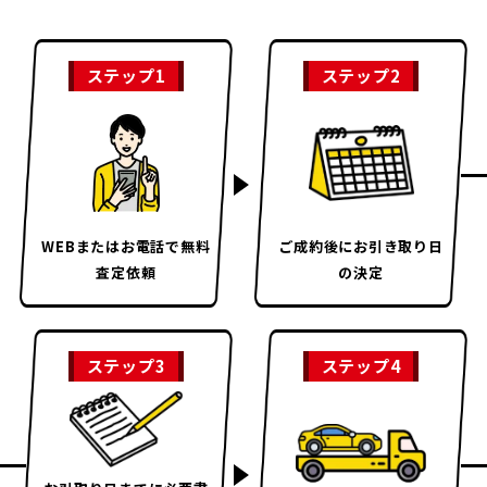
ステップ1
ステップ2
WEBまたはお電話で
無料
ご成約後に
お引き取り日
査定依頼
の決定
ステップ3
ステップ4