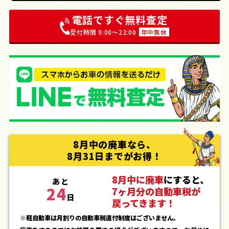
電話ですぐ無料査定
受付時間 9:00〜22:00
年中無休
8月中の廃車なら、
8月31日までがお得！
8月中に廃車
にすると、
あと
24
7ヶ月分の自動車税が
日
戻ってきます！
※軽自動車は月割りの自動車税還付制度はございません。