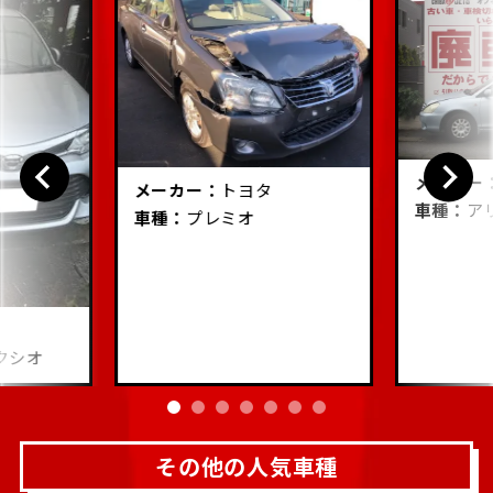
メーカー
メーカー：
トヨタ
車種：
ア
車種：
プレミオ
クシオ
その他の人気車種