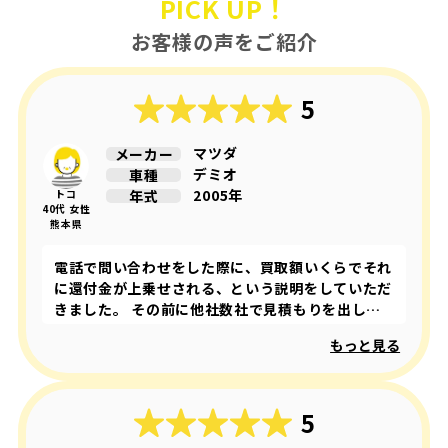
PICK UP！
お客様の声をご紹介
5
マツダ
メーカー
デミオ
車種
2005年
年式
トコ
40代 女性
熊本県
電話で問い合わせをした際に、買取額いくらでそれ
に還付金が上乗せされる、という説明をしていただ
きました。 その前に他社数社で見積もりを出して
もらってた際には、還付金などの話しは出ていませ
もっと見る
んでした。 廃車王さんに問い合わせて初めて、重
量税の還付金の存在に気がつき、よくよく調べたら
他社は還付金込みでの買取額の提示ということが判
明しました。 結果的に、買取額と還付金を合わせ
5
ると廃車王さんが1番高く買取していただけること